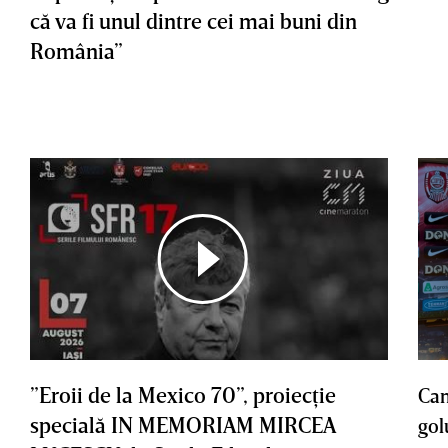
că va fi unul dintre cei mai buni din
România”
”Eroii de la Mexico 70”, proiecţie
Cam
specială IN MEMORIAM MIRCEA
gol