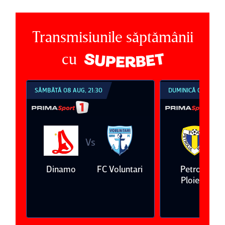
Transmisiunile săptămânii
cu
SÂMBĂTĂ 08 AUG, 21:30
DUMINICĂ 09 AUG, 1
Vs
V
eda
Dinamo
FC Voluntari
Petrolul
Ploieşti