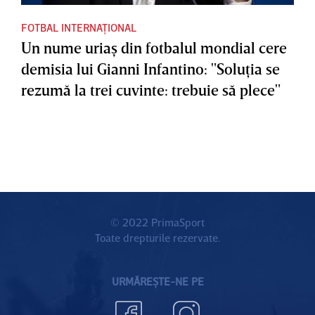
FOTBAL INTERNAȚIONAL
Un nume uriaş din fotbalul mondial cere
demisia lui Gianni Infantino: "Soluţia se
rezumă la trei cuvinte: trebuie să plece"
© 2022 PrimaSport
Toate drepturile rezervate.
URMĂREȘTE-NE PE