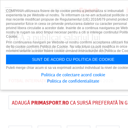
COMPANIA utilizeaza fisiere de tip cookie pentru a personaliza si imbunatati
experienta ta pe Website-ul nostru. Te informam ca ne-am actualizat politicile c
mai recente modificari propuse de Regulamentul (UE) 2016/679 privind protect
persoanelor fizice in ceea ce priveste prelucrarea datelor cu caracter personal 
privind libera circulatie a acestor date. Inainte de a continua navigarea pe Web
nostru te rugam sa aloci timpul necesar pentru a citi si intelege continutul Politi
FIFA a publicat salariul lui
Cookie.
Prin continuarea navigarii pe Website-ul nostru confirmi acceptarea utilizarii fis
Gianni Infantino. Cât câştigă
de tip cookie conform Politicii de Cookie. Nu uita totusi ca poti modifica in orice
moment setarile acestor fisiere cookie urmand instructiunile din Politica de Coo
şeful fotbalului
SUNT DE ACORD CU POLITICA DE COOKIE
Puteti merge chiar acum si sa va exprimati acordul individual la nivel de cookie
Politica de colectare acord cookie
FOTBAL INTERNAȚIONAL
PUBLICAT PE 12 IUN 2026
Politica de confidentialitate
ADAUGĂ
PRIMASPORT.RO
CA SURSĂ PREFERATĂ ÎN 