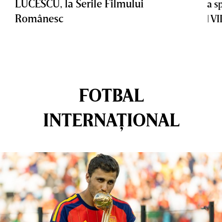
LUCESCU, la Serile Filmului
a s
Românesc
| V
FOTBAL
INTERNAȚIONAL