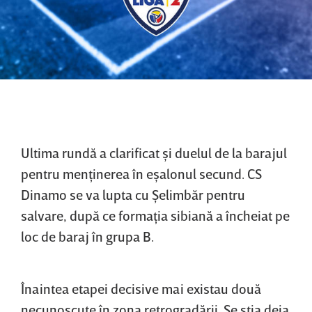
Ultima rundă a clarificat şi duelul de la barajul
pentru menţinerea în eşalonul secund. CS
Dinamo se va lupta cu Şelimbăr pentru
salvare, după ce formaţia sibiană a încheiat pe
loc de baraj în grupa B.
Înaintea etapei decisive mai existau două
necunoscute în zona retrogradării. Se ştia deja