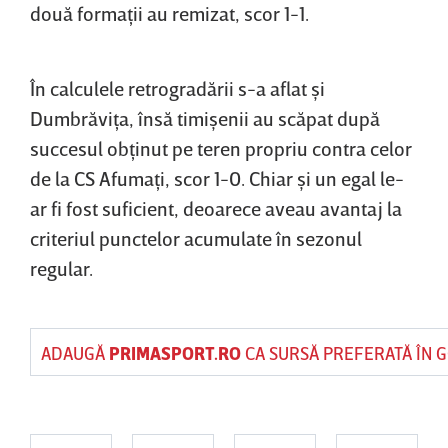
două formaţii au remizat, scor 1-1.
În calculele retrogradării s-a aflat şi
Dumbrăviţa, însă timişenii au scăpat după
succesul obţinut pe teren propriu contra celor
de la CS Afumaţi, scor 1-0. Chiar şi un egal le-
ar fi fost suficient, deoarece aveau avantaj la
criteriul punctelor acumulate în sezonul
regular.
ADAUGĂ
PRIMASPORT.RO
CA SURSĂ PREFERATĂ ÎN 