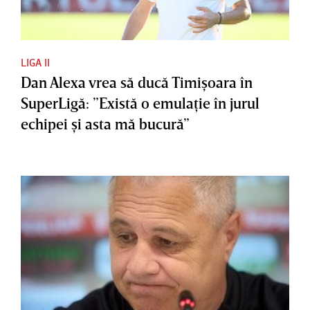
LIGA II
Dan Alexa vrea să ducă Timişoara în
SuperLigă: ”Există o emulaţie în jurul
echipei şi asta mă bucură”