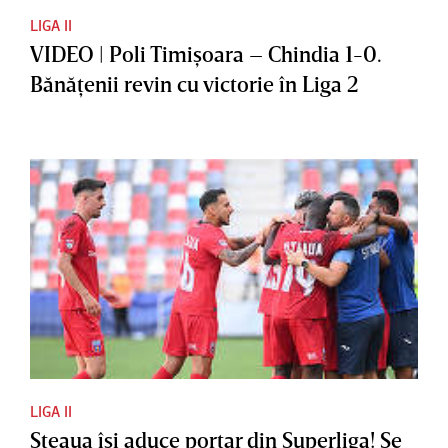
LIGA II
VIDEO | Poli Timişoara – Chindia 1-0.
Bănăţenii revin cu victorie în Liga 2
LIGA II
Steaua îşi aduce portar din Superliga! Se