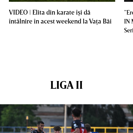
VIDEO | Elita din karate îşi dă
”Er
întâlnire în acest weekend la Vaţa Băi
IN
Ser
LIGA II