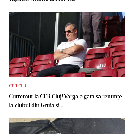
CFR CLUJ
Cutremur la CFR Cluj! Varga e gata să renunţe
la clubul din Gruia şi...