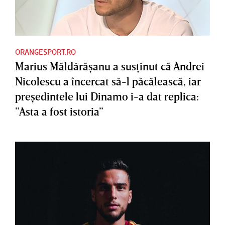
ORANGESPORT.RO
Marius Măldărăşanu a susţinut că Andrei
Nicolescu a încercat să-l păcălească, iar
preşedintele lui Dinamo i-a dat replica:
”Asta a fost istoria”