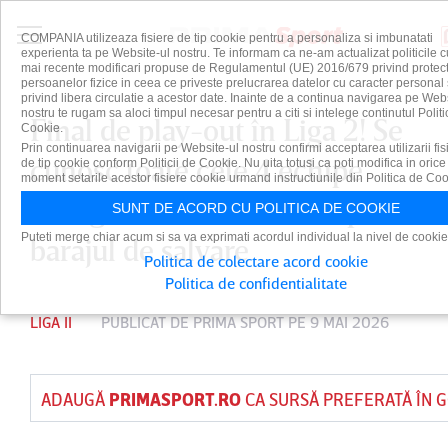
COMPANIA utilizeaza fisiere de tip cookie pentru a personaliza si imbunatati
experienta ta pe Website-ul nostru. Te informam ca ne-am actualizat politicile c
mai recente modificari propuse de Regulamentul (UE) 2016/679 privind protect
persoanelor fizice in ceea ce priveste prelucrarea datelor cu caracter personal 
privind libera circulatie a acestor date. Inainte de a continua navigarea pe Web
nostru te rugam sa aloci timpul necesar pentru a citi si intelege continutul Politi
Final de play-out în Liga 2! Se
Cookie.
Prin continuarea navigarii pe Website-ul nostru confirmi acceptarea utilizarii fis
cunosc toate cele 4 echipe
de tip cookie conform Politicii de Cookie. Nu uita totusi ca poti modifica in orice
moment setarile acestor fisiere cookie urmand instructiunile din Politica de Coo
retrogradate + Cine va disputa
SUNT DE ACORD CU POLITICA DE COOKIE
Puteti merge chiar acum si sa va exprimati acordul individual la nivel de cookie
barajul de salvare
Politica de colectare acord cookie
Politica de confidentialitate
LIGA II
PUBLICAT DE
PRIMA SPORT
PE 9 MAI 2026
ADAUGĂ
PRIMASPORT.RO
CA SURSĂ PREFERATĂ ÎN 