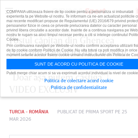
COMPANIA utilizeaza fisiere de tip cookie pentru a personaliza si imbunatati
experienta ta pe Website-ul nostru. Te informam ca ne-am actualizat politicile c
mai recente modificari propuse de Regulamentul (UE) 2016/679 privind protect
persoanelor fizice in ceea ce priveste prelucrarea datelor cu caracter personal 
privind libera circulatie a acestor date. Inainte de a continua navigarea pe Web
nostru te rugam sa aloci timpul necesar pentru a citi si intelege continutul Politi
Fostul căpitan din Ghencea
Cookie.
Prin continuarea navigarii pe Website-ul nostru confirmi acceptarea utilizarii fis
ştie cum naţionala lui Lucescu
de tip cookie conform Politicii de Cookie. Nu uita totusi ca poti modifica in orice
moment setarile acestor fisiere cookie urmand instructiunile din Politica de Coo
poate face diferenţa cu Turcia:
SUNT DE ACORD CU POLITICA DE COOKIE
Puteti merge chiar acum si sa va exprimati acordul individual la nivel de cookie
"Doar aşa putem câştiga" |
Politica de colectare acord cookie
VIDEO EXCLUSIV
Politica de confidentialitate
TURCIA - ROMÂNIA
PUBLICAT DE
PRIMA SPORT
PE 25
MAR 2026