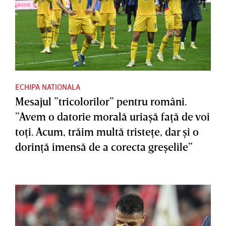
ECHIPA NATIONALA
Mesajul ”tricolorilor” pentru români.
”Avem o datorie morală uriaşă faţă de voi
toţi. Acum, trăim multă tristeţe, dar şi o
dorinţă imensă de a corecta greşelile”