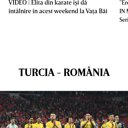
VIDEO | Elita din karate îşi dă
”Er
întâlnire în acest weekend la Vaţa Băi
IN
Ser
TURCIA - ROMÂNIA