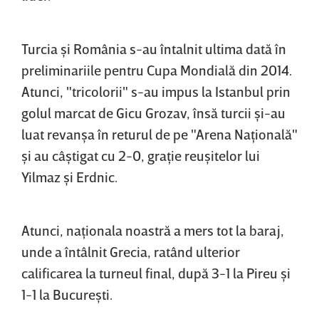
Turcia şi România s-au întalnit ultima dată în
preliminariile pentru Cupa Mondială din 2014.
Atunci, "tricolorii" s-au impus la Istanbul prin
golul marcat de Gicu Grozav, însă turcii şi-au
luat revanşa în returul de pe "Arena Naţională"
şi au câştigat cu 2-0, graţie reuşitelor lui
Yilmaz şi Erdnic.
Atunci, naţionala noastră a mers tot la baraj,
unde a întâlnit Grecia, ratând ulterior
calificarea la turneul final, după 3-1 la Pireu şi
1-1 la Bucureşti.