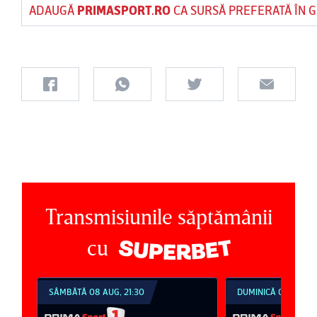
ADAUGĂ
PRIMASPORT.RO
CA SURSĂ PREFERATĂ ÎN 
Transmisiunile săptămânii
cu
SÂMBĂTĂ 08 AUG, 21:30
DUMINICĂ 09 AUG, 1