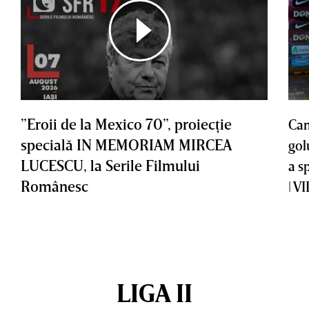
”Eroii de la Mexico 70”, proiecţie
Cam
specială IN MEMORIAM MIRCEA
gol
LUCESCU, la Serile Filmului
a s
Românesc
| V
LIGA II