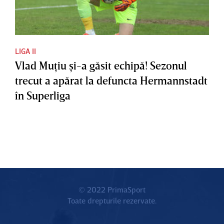
LIGA II
Vlad Muţiu şi-a găsit echipă! Sezonul
trecut a apărat la defuncta Hermannstadt
în Superliga
© 2022 PrimaSport
Toate drepturile rezervate.