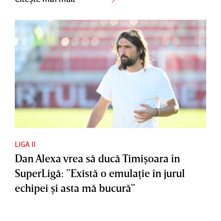
LIGA II
Dan Alexa vrea să ducă Timişoara în
SuperLigă: ”Există o emulaţie în jurul
echipei şi asta mă bucură”