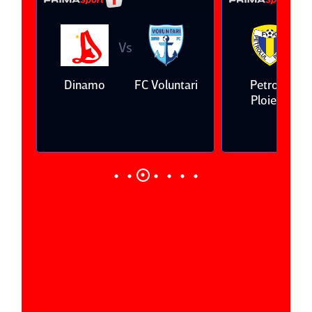
Vs
V
eda
Dinamo
FC Voluntari
Petrolul
Ploieşti