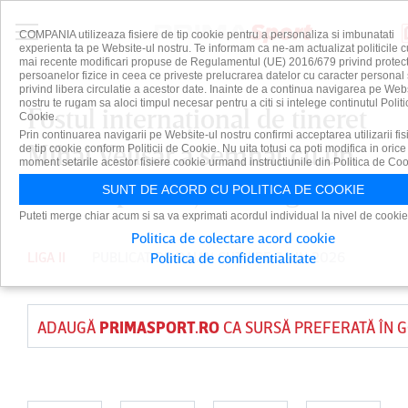
COMPANIA utilizeaza fisiere de tip cookie pentru a personaliza si imbunatati
experienta ta pe Website-ul nostru. Te informam ca ne-am actualizat politicile c
mai recente modificari propuse de Regulamentul (UE) 2016/679 privind protect
persoanelor fizice in ceea ce priveste prelucrarea datelor cu caracter personal 
privind libera circulatie a acestor date. Inainte de a continua navigarea pe Web
nostru te rugam sa aloci timpul necesar pentru a citi si intelege continutul Politi
Fostul internaţional de tineret
Cookie.
Prin continuarea navigarii pe Website-ul nostru confirmi acceptarea utilizarii fis
Mihai Velisar a semnat cu un
de tip cookie conform Politicii de Cookie. Nu uita totusi ca poti modifica in orice
moment setarile acestor fisiere cookie urmand instructiunile din Politica de Coo
club cu pretenţii din Liga 2
SUNT DE ACORD CU POLITICA DE COOKIE
Puteti merge chiar acum si sa va exprimati acordul individual la nivel de cookie
Politica de colectare acord cookie
LIGA II
PUBLICAT DE
DAIAN CUTU
PE 7 IUN 2026
Politica de confidentialitate
ADAUGĂ
PRIMASPORT.RO
CA SURSĂ PREFERATĂ ÎN 