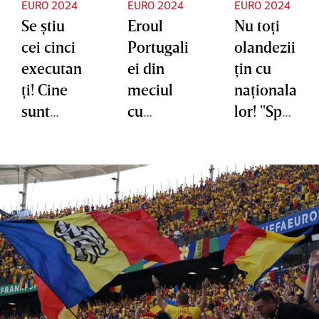
EURO 2024
EURO 2024
EURO 2024
Se ştiu
Eroul
Nu toţi
cei cinci
Portugali
olandezii
executan
ei din
ţin cu
ţi! Cine
meciul
naţionala
sunt
cu
lor! "Sper
jucătorii
Slovenia
că
desemna
a
România
ţi să bată
explicat
va
loviturile
cum a
câştiga"
de
reuşit să
departaja
apere
re
trei
lovituri
de la 11