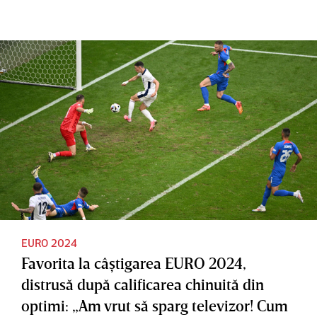
meciul
loviturile
cu
cu
de
Slovenia!
Slovenia,
departaja
Starul
în care a
re!
lusitan a
ratat
Cristiano
izbucnit
penalty
Ronaldo
în lacrimi
în
a ratat de
prelungir
la 11
i
metri în
prelungir
i
EURO 2024
Favorita la câştigarea EURO 2024,
distrusă după calificarea chinuită din
optimi: „Am vrut să sparg televizor! Cum