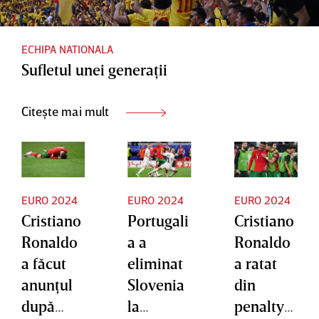
metri
ECHIPA NATIONALA
Sufletul unei generaţii
Citește mai mult
EURO 2024
EURO 2024
EURO 2024
Cristiano
Portugali
Cristiano
Ronaldo
a a
Ronaldo
a făcut
eliminat
a ratat
anunţul
Slovenia
din
după
la
penalty