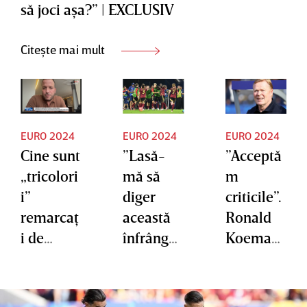
să joci aşa?” | EXCLUSIV
Citește mai mult
EURO 2024
EURO 2024
EURO 2024
Cine sunt
”Lasă-
”Acceptă
„tricolori
mă să
m
i”
diger
criticile”.
remarcaţ
această
Ronald
i de
înfrânger
Koeman,
marele
e”.
discurs
Rafael
Răspuns
tranşant,
van der
ul unui
în