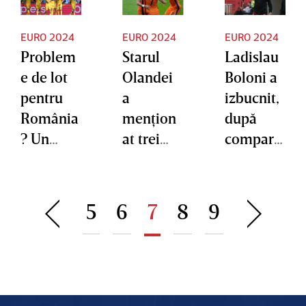
EURO 2024
EURO 2024
EURO 2024
Problem
Starul
Ladislau
e de lot
Olandei
Boloni a
pentru
a
izbucnit,
România
menţion
după
? Un
at trei
compara
„tricolor”
„tricolori
ţiile
nu s-a
” când a
dintre
antrenat
vorbit
România
5
6
7
8
9
deloc,
despre
şi
chiar cu
naţionala
Ungaria
o zi
Românie
la EURO
înaintea
i: „I-am
2024:
meciului
urmărit”
„Astea