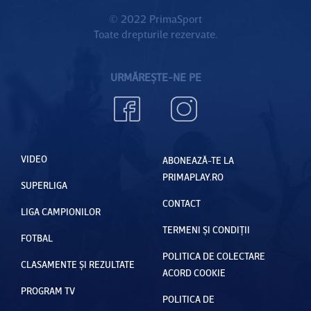
cu
sunt
© 2022 PrimaSport
Toate drepturile rezervate.
Olanda
nişte
tâmpenii
URMĂREȘTE-NE PE
”
VIDEO
ABONEAZĂ-TE LA
PRIMAPLAY.RO
SUPERLIGA
CONTACT
LIGA CAMPIONILOR
TERMENI ȘI CONDIȚII
FOTBAL
POLITICA DE COLECTARE
CLASAMENTE ȘI REZULTATE
ACORD COOKIE
PROGRAM TV
POLITICA DE