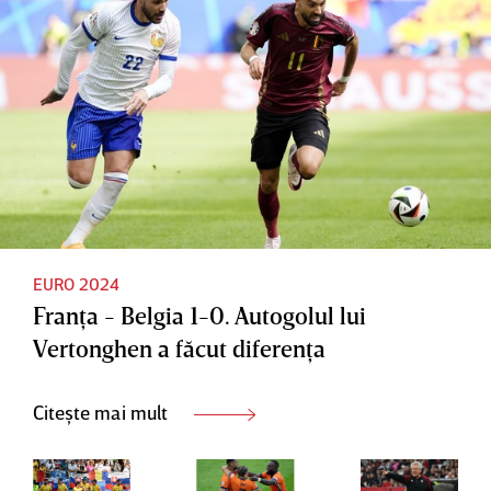
Vaart |
star al
prefaţa
VIDEO
Belgiei,
meciului
EXCLUSI
atunci
cu
V
când a
România
fost
întrebat
de
retragere
a de la
EURO 2024
Franţa - Belgia 1-0. Autogolul lui
naţională
Vertonghen a făcut diferenţa
Citește mai mult