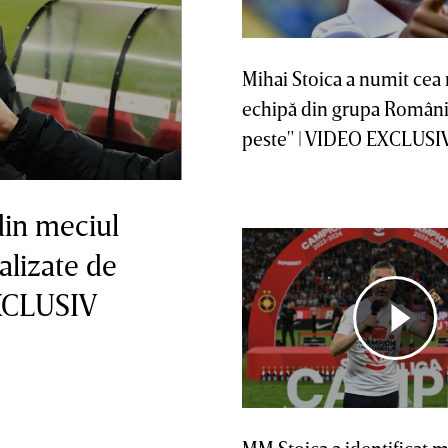
Mihai Stoica a numit cea
echipă din grupa Românie
peste" | VIDEO EXCLUSI
din meciul
alizate de
EXCLUSIV
MM Stoica a identificat m