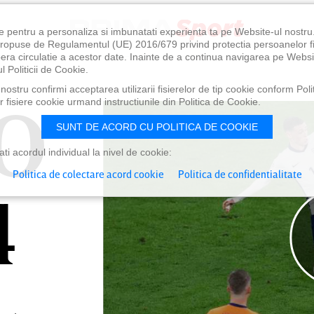
e pentru a personaliza si imbunatati experienta ta pe Website-ul nostr
i propuse de Regulamentul (UE) 2016/679 privind protectia persoanelor f
ibera circulatie a acestor date. Inainte de a continua navigarea pe Websi
l Politicii de Cookie.
ostru confirmi acceptarea utilizarii fisierelor de tip cookie conform Polit
O
O
 fisiere cookie urmand instructiunile din Politica de Cookie.
SUNT DE ACORD CU POLITICA DE COOKIE
i acordul individual la nivel de cookie:
Politica de colectare acord cookie
Politica de confidentialitate
4
4