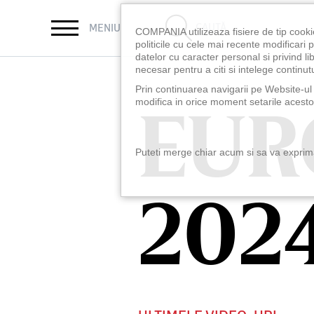
CAUTĂ
MENIU
COMPANIA utilizeaza fisiere de tip cooki
politicile cu cele mai recente modificar
datelor cu caracter personal si privind l
necesar pentru a citi si intelege continutu
Prin continuarea navigarii pe Website-ul n
EUR
EUR
modifica in orice moment setarile acestor
Puteti merge chiar acum si sa va exprimat
202
202