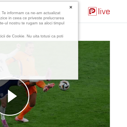
×
u. Te informam ca ne-am actualizat
izice in ceea ce priveste prelucrarea
te-ul nostru te rugam sa aloci timpul
icii de Cookie. Nu uita totusi ca poti