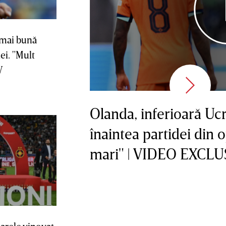
 mai bună
i. "Mult
V
Olanda, inferioară Ucr
înaintea partidei din 
mari" | VIDEO EXCLU
arele vinovat