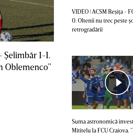
VIDEO | ACSM Reşiţa - F
0. Oltenii nu trec peste ş
retrogradării
 Şelimbăr 1-1.
on Oblemenco”
Suma astronomică investi
Mititelu la FCU Craiova.