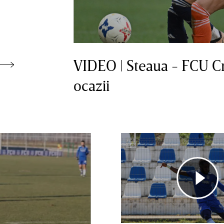
8
8
VIDEO | Steaua - FCU Cr
ocazii