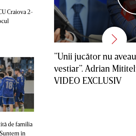
CU Craiova 2-
ocul
”Unii jucător nu avea
vestiar”. Adrian Mititel
VIDEO EXCLUSIV
tă de familia
 ”Suntem în