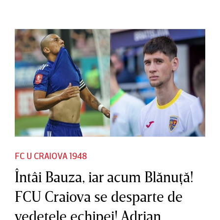
FC U CRAIOVA 1948
Întâi Bauza, iar acum Blănuţă!
FCU Craiova se desparte de
vedetele echipei! Adrian