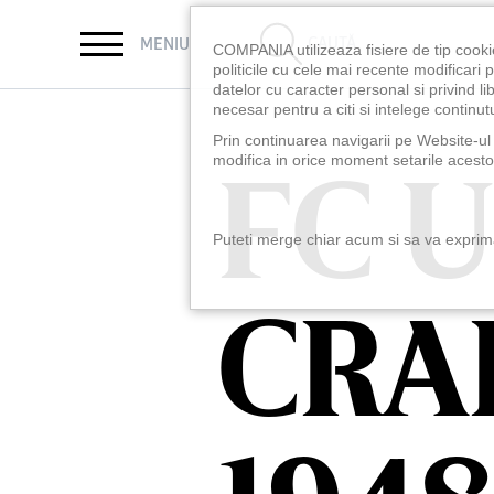
CAUTĂ
MENIU
COMPANIA utilizeaza fisiere de tip cooki
politicile cu cele mai recente modificar
datelor cu caracter personal si privind l
necesar pentru a citi si intelege continutu
Prin continuarea navigarii pe Website-ul n
FC U
FC U
modifica in orice moment setarile acestor
Puteti merge chiar acum si sa va exprimat
CRA
CRA