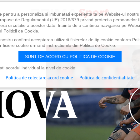
e pentru a personaliza si imbunatati experienta ta pe Website-ul nostr
i propuse de Regulamentul (UE) 2016/679 privind protectia persoanelor f
ibera circulatie a acestor date. Inainte de a continua navigarea pe Websi
l Politicii de Cookie.
ostru confirmi acceptarea utilizarii fisierelor de tip cookie conform Polit
 fisiere cookie urmand instructiunile din Politica de Cookie.
SUNT DE ACORD CU POLITICA DE COOKIE
i acordul individual la nivel de cookie:
Politica de colectare acord cookie
Politica de confidentialitate
IOVA
IOVA