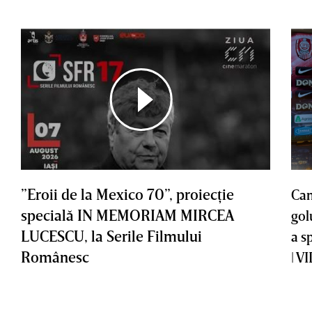
”Eroii de la Mexico 70”, proiecţie
Cam
specială IN MEMORIAM MIRCEA
gol
LUCESCU, la Serile Filmului
a s
Românesc
| V