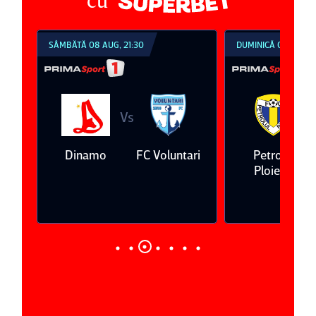
cu
SÂMBĂTĂ 08 AUG, 21:30
DUMINICĂ 09 AUG, 1
Vs
V
eda
Dinamo
FC Voluntari
Petrolul
Ploieşti