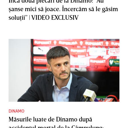
Încă două plecări de la Dinamo: "Au
şanse mici să joace. Încercăm să le găsim
soluţii" | VIDEO EXCLUSIV
DINAMO
Măsurile luate de Dinamo după
accidentul mortal de la Câmpulung: