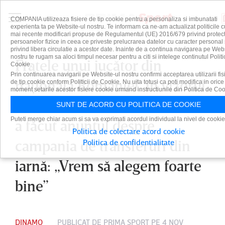
COMPANIA utilizeaza fisiere de tip cookie pentru a personaliza si imbunatati
experienta ta pe Website-ul nostru. Te informam ca ne-am actualizat politicile c
mai recente modificari propuse de Regulamentul (UE) 2016/679 privind protect
persoanelor fizice in ceea ce priveste prelucrarea datelor cu caracter personal 
privind libera circulatie a acestor date. Inainte de a continua navigarea pe Web
nostru te rugam sa aloci timpul necesar pentru a citi si intelege continutul Politi
Fratele unui jucător din
Cookie.
Prin continuarea navigarii pe Website-ul nostru confirmi acceptarea utilizarii fis
naţionala României, în vizorul
de tip cookie conform Politicii de Cookie. Nu uita totusi ca poti modifica in orice
moment setarile acestor fisiere cookie urmand instructiunile din Politica de Coo
lui Dinamo! Andrei Nicolescu
SUNT DE ACORD CU POLITICA DE COOKIE
Puteti merge chiar acum si sa va exprimati acordul individual la nivel de cookie
a făcut anunţul despre
Politica de colectare acord cookie
campania de transferuri din
Politica de confidentialitate
iarnă: „Vrem să alegem foarte
bine”
DINAMO
PUBLICAT DE
PRIMA SPORT
PE 4 NOV