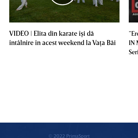
VIDEO | Elita din karate îşi dă
”Er
întâlnire în acest weekend la Vaţa Băi
IN
Ser
© 2022 PrimaSport