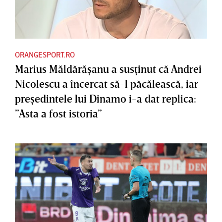
ORANGESPORT.RO
Marius Măldărăşanu a susţinut că Andrei
Nicolescu a încercat să-l păcălească, iar
preşedintele lui Dinamo i-a dat replica:
”Asta a fost istoria”