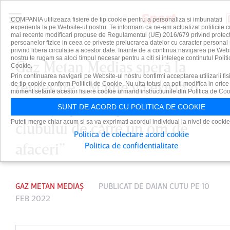
COMPANIA utilizeaza fisiere de tip cookie pentru a personaliza si imbunatati
experienta ta pe Website-ul nostru. Te informam ca ne-am actualizat politicile c
mai recente modificari propuse de Regulamentul (UE) 2016/679 privind protect
persoanelor fizice in ceea ce priveste prelucrarea datelor cu caracter personal 
privind libera circulatie a acestor date. Inainte de a continua navigarea pe Web
nostru te rugam sa aloci timpul necesar pentru a citi si intelege continutul Politi
Gaz Metan Mediaş speră la
Cookie.
Prin continuarea navigarii pe Website-ul nostru confirmi acceptarea utilizarii fis
redresare. „Mâine va exista o
de tip cookie conform Politicii de Cookie. Nu uita totusi ca poti modifica in orice
moment setarile acestor fisiere cookie urmand instructiunile din Politica de Coo
discuţie pentru preluarea
SUNT DE ACORD CU POLITICA DE COOKIE
Puteti merge chiar acum si sa va exprimati acordul individual la nivel de cookie
clubului de către un om de
Politica de colectare acord cookie
afaceri”
Politica de confidentialitate
GAZ METAN MEDIAȘ
PUBLICAT DE
DAIAN CUTU
PE 10
FEB 2022