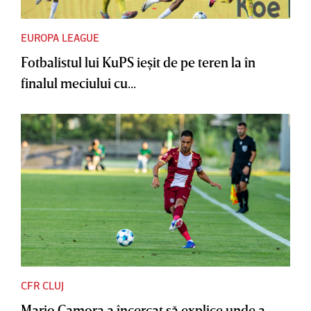
EUROPA LEAGUE
Fotbalistul lui KuPS ieşit de pe teren la în
finalul meciului cu...
CFR CLUJ
Mario Camora a încercat să explice unde a