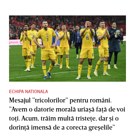
ECHIPA NATIONALA
Mesajul ”tricolorilor” pentru români.
”Avem o datorie morală uriaşă faţă de voi
toţi. Acum, trăim multă tristeţe, dar şi o
dorinţă imensă de a corecta greşelile”