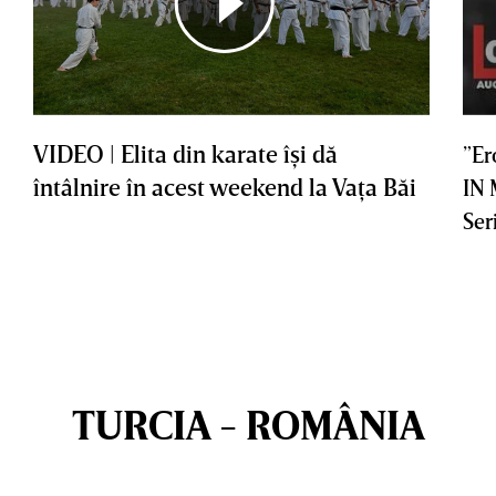
VIDEO | Elita din karate îşi dă
”Er
întâlnire în acest weekend la Vaţa Băi
IN
Ser
TURCIA - ROMÂNIA