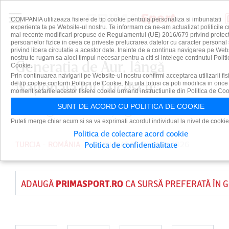
COMPANIA utilizeaza fisiere de tip cookie pentru a personaliza si imbunatati
experienta ta pe Website-ul nostru. Te informam ca ne-am actualizat politicile c
mai recente modificari propuse de Regulamentul (UE) 2016/679 privind protect
persoanelor fizice in ceea ce priveste prelucrarea datelor cu caracter personal 
privind libera circulatie a acestor date. Inainte de a continua navigarea pe Web
nostru te rugam sa aloci timpul necesar pentru a citi si intelege continutul Politi
Generaţia de Aur, lângă
Cookie.
Prin continuarea navigarii pe Website-ul nostru confirmi acceptarea utilizarii fis
Naţionala lui Lucescu:
de tip cookie conform Politicii de Cookie. Nu uita totusi ca poti modifica in orice
moment setarile acestor fisiere cookie urmand instructiunile din Politica de Coo
”Mergem să câştigăm!”
SUNT DE ACORD CU POLITICA DE COOKIE
Puteti merge chiar acum si sa va exprimati acordul individual la nivel de cookie
Politica de colectare acord cookie
TURCIA - ROMÂNIA
PUBLICAT PE 25 MAR 2026
Politica de confidentialitate
ADAUGĂ
PRIMASPORT.RO
CA SURSĂ PREFERATĂ ÎN 