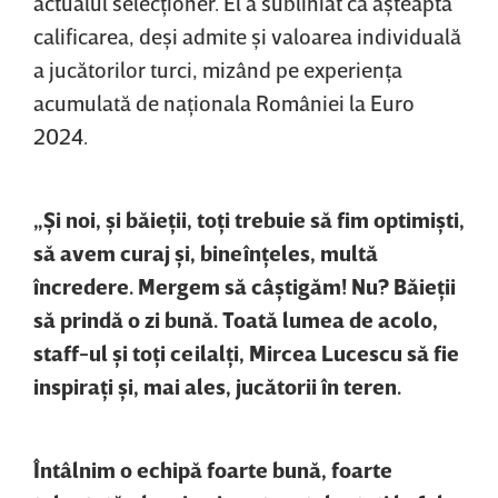
actualul selecţioner. El a subliniat că aşteaptă
calificarea, deşi admite şi valoarea individuală
a jucătorilor turci, mizând pe experienţa
acumulată de naţionala României la Euro
2024.
„Şi noi, şi băieţii, toţi trebuie să fim optimişti,
să avem curaj şi, bineînţeles, multă
încredere. Mergem să câştigăm! Nu? Băieţii
să prindă o zi bună. Toată lumea de acolo,
staff-ul şi toţi ceilalţi, Mircea Lucescu să fie
inspiraţi şi, mai ales, jucătorii în teren.
Întâlnim o echipă foarte bună, foarte