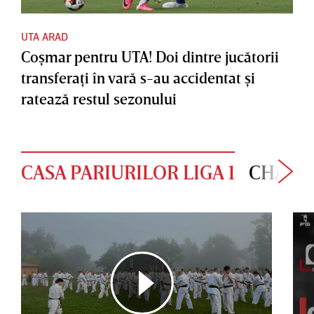
UTA ARAD
Coşmar pentru UTA! Doi dintre jucătorii
transferaţi în vară s-au accidentat şi
ratează restul sezonului
CASA PARIURILOR LIGA 1
CHAMP