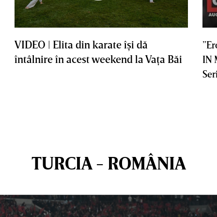
VIDEO | Elita din karate îşi dă
”Er
întâlnire în acest weekend la Vaţa Băi
IN
Ser
TURCIA - ROMÂNIA