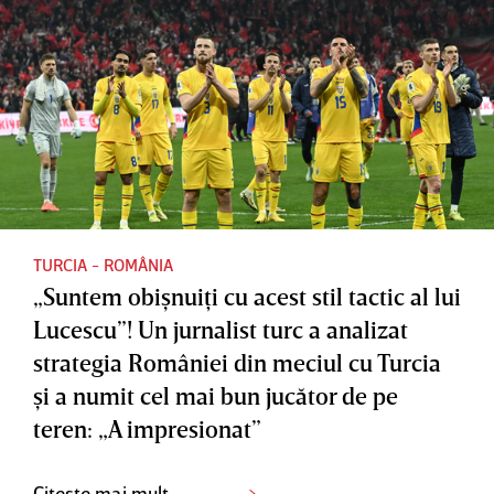
TURCIA - ROMÂNIA
„Suntem obişnuiţi cu acest stil tactic al lui
Lucescu”! Un jurnalist turc a analizat
strategia României din meciul cu Turcia
şi a numit cel mai bun jucător de pe
teren: „A impresionat”
Citește mai mult