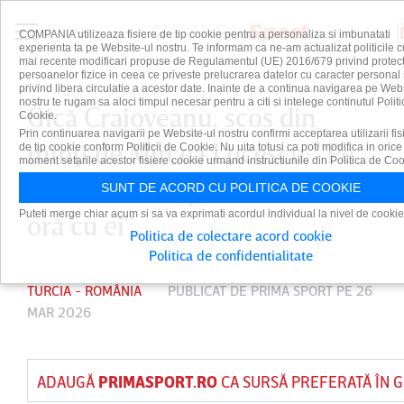
COMPANIA utilizeaza fisiere de tip cookie pentru a personaliza si imbunatati
experienta ta pe Website-ul nostru. Te informam ca ne-am actualizat politicile c
mai recente modificari propuse de Regulamentul (UE) 2016/679 privind protect
persoanelor fizice in ceea ce priveste prelucrarea datelor cu caracter personal 
privind libera circulatie a acestor date. Inainte de a continua navigarea pe Web
nostru te rugam sa aloci timpul necesar pentru a citi si intelege continutul Politi
Gică Craioveanu, scos din
Cookie.
Prin continuarea navigarii pe Website-ul nostru confirmi acceptarea utilizarii fis
minţi de Mircea Lucescu: "Pe
de tip cookie conform Politicii de Cookie. Nu uita totusi ca poti modifica in orice
moment setarile acestor fisiere cookie urmand instructiunile din Politica de Coo
turci nu s-a supărat? A stat o
SUNT DE ACORD CU POLITICA DE COOKIE
Puteti merge chiar acum si sa va exprimati acordul individual la nivel de cookie
oră cu ei"
Politica de colectare acord cookie
Politica de confidentialitate
TURCIA - ROMÂNIA
PUBLICAT DE
PRIMA SPORT
PE 26
MAR 2026
ADAUGĂ
PRIMASPORT.RO
CA SURSĂ PREFERATĂ ÎN 