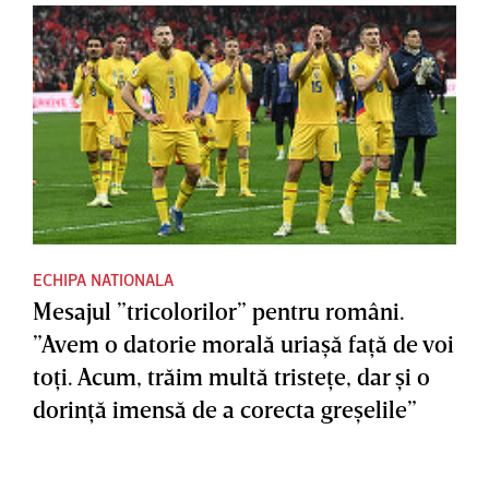
ECHIPA NATIONALA
Mesajul ”tricolorilor” pentru români.
”Avem o datorie morală uriaşă faţă de voi
toţi. Acum, trăim multă tristeţe, dar şi o
dorinţă imensă de a corecta greşelile”