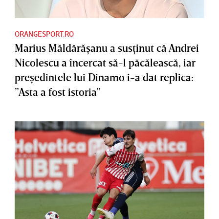
ORANGESPORT.RO
Marius Măldărăşanu a susţinut că Andrei
Nicolescu a încercat să-l păcălească, iar
preşedintele lui Dinamo i-a dat replica:
”Asta a fost istoria”