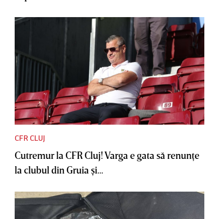
CFR CLUJ
Cutremur la CFR Cluj! Varga e gata să renunţe
la clubul din Gruia şi...