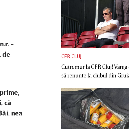
.r. -
l de
CFR CLUJ
Cutremur la CFR Cluj! Varga 
să renunţe la clubul din Gruia 
 prime,
i, că
Băi, nea