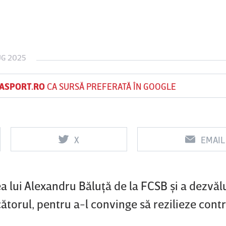
Vs
Vs
UG 2025
f
FCSB
UTA Arad
Rapid
0
0
ASPORT.RO
CA SURSĂ PREFERATĂ ÎN GOOGLE
X
EMAIL
a lui Alexandru Băluţă de la FCSB şi a dezvălu
ătorul, pentru a-l convinge să rezilieze contr