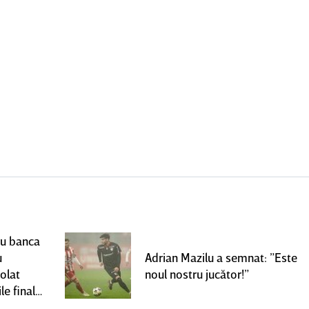
ru banca
u
Adrian Mazilu a semnat: ”Este
olat
noul nostru jucător!”
le finale