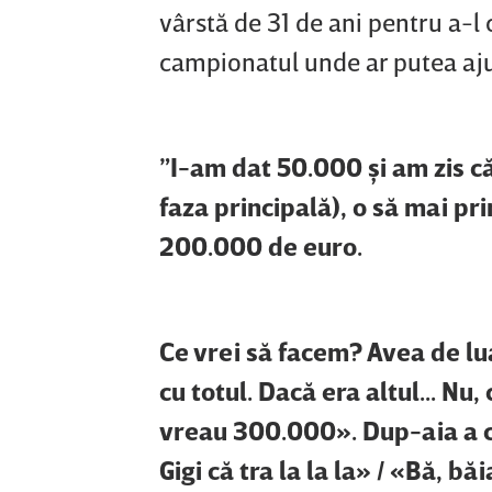
vârstă de 31 de ani pentru a-l 
campionatul unde ar putea aj
”I-am dat 50.000 şi am zis că
faza principală), o să mai pr
200.000 de euro.
Ce vrei să facem? Avea de lu
cu totul. Dacă era altul... Nu,
vreau 300.000». Dup-aia a c
Gigi că tra la la la» / «Bă, bă