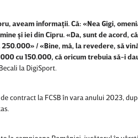
pru, aveam informaţii. Că: «Nea Gigi, omenia
 mine şi iei din Cipru. «Da, sunt de acord, c
 250.000» / «Bine, mă, la revedere, să vină
.000 cu 150.000, că oricum trebuia să-i da
 Becali la DigiSport.
 de contract la FCSB în vara anului 2023, du
as.
te la campioana României, jucătorul în vârst