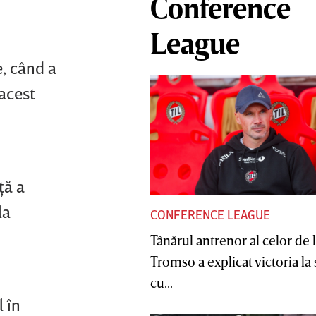
Conference
League
e, când a
 acest
ţă a
la
CONFERENCE LEAGUE
Tânărul antrenor al celor de 
Tromso a explicat victoria la
cu...
 în