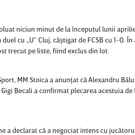
uat niciun minut de la începutul lunii aprili
n duel cu „U” Cluj, câştigat de FCSB cu 1-0. În
t trecut pe liste, fiind exclus din lot.
Sport, MM Stoica a anunţat că Alexandru Bălu
r Gigi Becali a confirmat plecarea acestuia de 
e a declarat că a negociat intens cu jucătorul