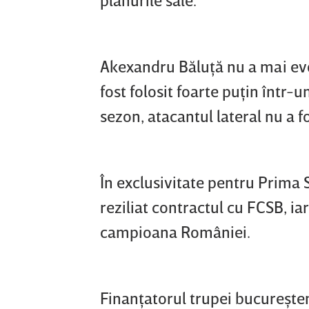
Akexandru Băluţă nu a mai evol
fost folosit foarte puţin într-u
sezon, atacantul lateral nu a fos
În exclusivitate pentru Prima 
reziliat contractul cu FCSB, ia
campioana României.
Finanţatorul trupei bucureşten