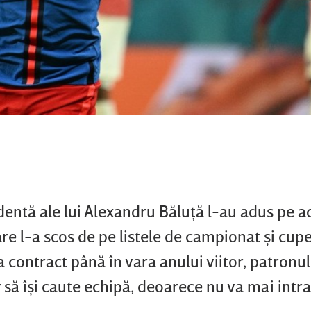
dentă ale lui Alexandru Băluţă l-au adus pe a
care l-a scos de pe listele de campionat şi cup
contract până în vara anului viitor, patronul
 să îşi caute echipă, deoarece nu va mai intra