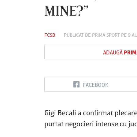
MINE?”
Vs
FCSB
PUBLICAT DE
PRIMA SPORT
PE 9 A
FC Botoşani
Corvinul
Sepsi OSK S
Hunedoara
Gheorghe
ADAUGĂ
PRIM
FACEBOOK
Gigi Becali a confirmat plecare
purtat negocieri intense cu juc