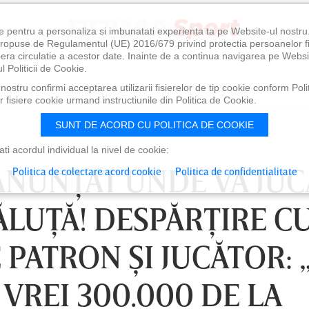
e pentru a personaliza si imbunatati experienta ta pe Website-ul nostr
i propuse de Regulamentul (UE) 2016/679 privind protectia persoanelor f
ibera circulatie a acestor date. Inainte de a continua navigarea pe Websi
l Politicii de Cookie.
ostru confirmi acceptarea utilizarii fisierelor de tip cookie conform Polit
 fisiere cookie urmand instructiunile din Politica de Cookie.
SUNT DE ACORD CU POLITICA DE COOKIE
i acordul individual la nivel de cookie:
 ANUNŢAT UNDE VA JUC
Politica de colectare acord cookie
Politica de confidentialitate
LUŢĂ! DESPĂRŢIRE C
 PATRON ŞI JUCĂTOR: 
VREI 300.000 DE LA
0
VINERI 07 AUG, 21:00
SÂ