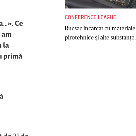
CONFERENCE LEAGUE
...». Ce
Rucsac încărcat cu materiale
ă am
pirotehnice şi alte substanţe, 
 la
u primă
pă
ă de 31 de