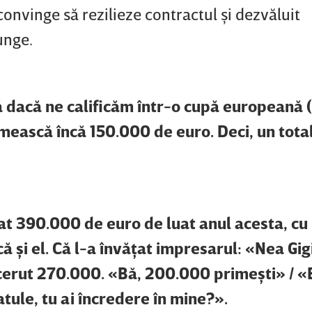
convinge să rezilieze contractul şi dezvăluit
unge.
 dacă ne calificăm într-o cupă europeană (n
imească încă 150.000 de euro. Deci, un tota
at 390.000 de euro de luat anul acesta, cu
 că şi el. Că l-a învăţat impresarul: «Nea Gig
erut 270.000. «Bă, 200.000 primeşti» / «
iatule, tu ai încredere în mine?».