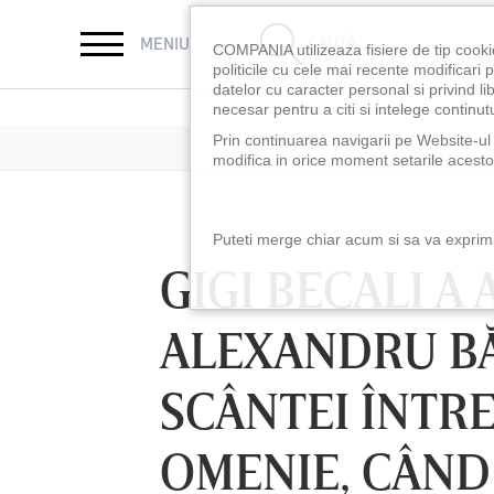
CAUTĂ
MENIU
COMPANIA utilizeaza fisiere de tip cooki
politicile cu cele mai recente modificar
datelor cu caracter personal si privind l
necesar pentru a citi si intelege continutu
Prin continuarea navigarii pe Website-ul n
modifica in orice moment setarile acestor
Puteti merge chiar acum si sa va exprimat
GIGI BECALI A
ALEXANDRU BĂ
SCÂNTEI ÎNTRE
OMENIE, CÂND 
LUNI 10 AUG, 18:30
LUNI 10 AUG, 21:3