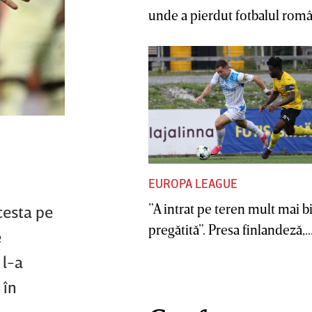
unde a pierdut fotbalul român
EUROPA LEAGUE
”A intrat pe teren mult mai b
cesta pe
pregătită”. Presa finlandeză,..
e
 l-a
 în