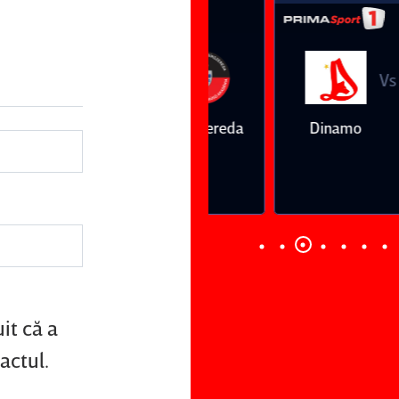
Vs
Vs
Farul
Csikszereda
Dinamo
FC Volunt
Constanţa
it că a
actul.