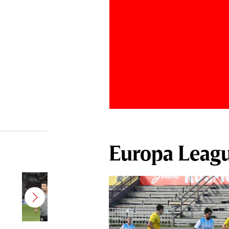
Europa Leag
Antonio Folha a fost demis de la
CFR Cluj! Alţi 3 jucători sunt OUT