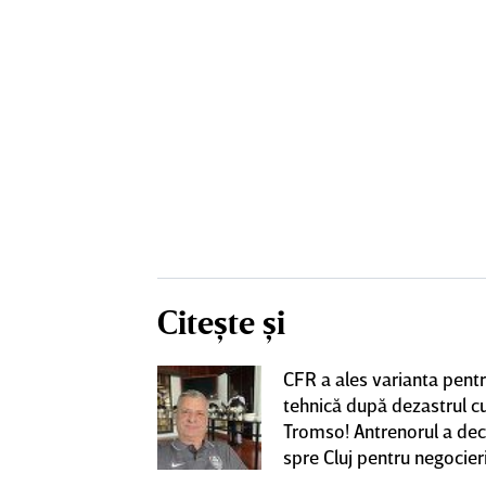
Citește și
CFR a ales varianta pent
eacţie după ce
tehnică după dezastrul c
ă revină la CFR
Tromso! Antrenorul a dec
spre Cluj pentru negocieri
cu Varga