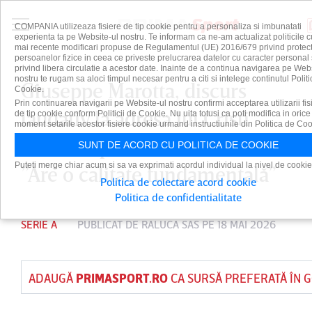
COMPANIA utilizeaza fisiere de tip cookie pentru a personaliza si imbunatati
experienta ta pe Website-ul nostru. Te informam ca ne-am actualizat politicile c
mai recente modificari propuse de Regulamentul (UE) 2016/679 privind protect
persoanelor fizice in ceea ce priveste prelucrarea datelor cu caracter personal 
privind libera circulatie a acestor date. Inainte de a continua navigarea pe Web
nostru te rugam sa aloci timpul necesar pentru a citi si intelege continutul Politi
Giuseppe Marotta, discurs
Cookie.
Prin continuarea navigarii pe Website-ul nostru confirmi acceptarea utilizarii fis
laudativ la adresa lui Cristi
de tip cookie conform Politicii de Cookie. Nu uita totusi ca poti modifica in orice
moment setarile acestor fisiere cookie urmand instructiunile din Politica de Coo
Chivu după eventul cu Inter:
SUNT DE ACORD CU POLITICA DE COOKIE
Puteti merge chiar acum si sa va exprimati acordul individual la nivel de cookie
”Are o calitate fundamentală”
Politica de colectare acord cookie
Politica de confidentialitate
SERIE A
PUBLICAT DE
RALUCA SAS
PE 18 MAI 2026
ADAUGĂ
PRIMASPORT.RO
CA SURSĂ PREFERATĂ ÎN 