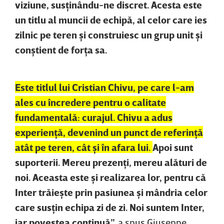
viziune, susţinându-ne discret. Acesta este
un titlu al muncii de echipă, al celor care ies
zilnic pe teren şi construiesc un grup unit şi
conştient de forţa sa.
Este titlul lui Cristian Chivu, pe care l-am
ales cu încredere pentru o calitate
fundamentală: curajul. Chivu a adus
experienţă, devenind un punct de referinţă
atât pe teren, cât şi în afara lui.
Apoi sunt
suporterii. Mereu prezenţi, mereu alături de
noi. Aceasta este şi realizarea lor, pentru că
Inter trăieşte prin pasiunea şi mândria celor
care susţin echipa zi de zi. Noi suntem Inter,
iar povestea continuă”,
a spus Giuseppe