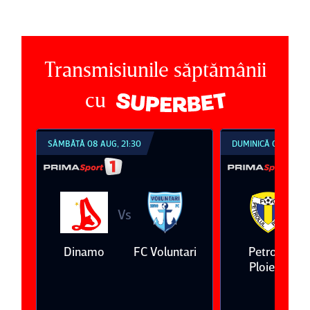
Transmisiunile săptămânii
cu
DUMINICĂ 09 AUG, 18:30
DUMINICĂ 09 AUG, 2
Vs
V
ari
Petrolul
Oţelul Galaţi
Universitatea
Ploieşti
Craiova