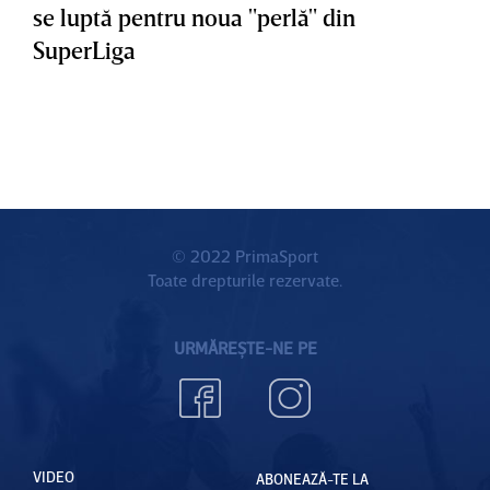
se luptă pentru noua "perlă" din
SuperLiga
© 2022 PrimaSport
Toate drepturile rezervate.
URMĂREȘTE-NE PE
VIDEO
ABONEAZĂ-TE LA