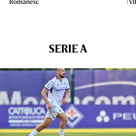
Românesc
| V
SERIE A