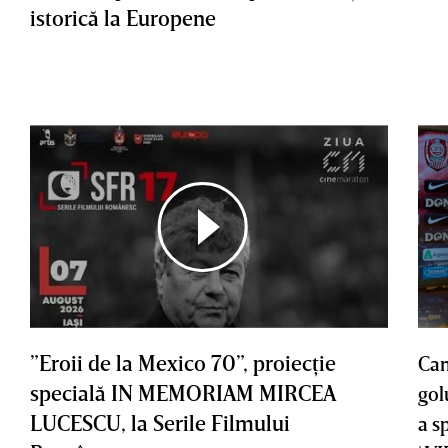
istorică la Europene
”Eroii de la Mexico 70”, proiecţie
Cam
specială IN MEMORIAM MIRCEA
gol
LUCESCU, la Serile Filmului
a s