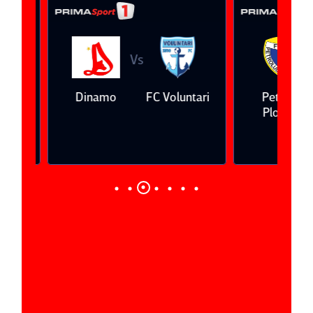
Vs
V
eda
Dinamo
FC Voluntari
Petrolul
Ploieşti