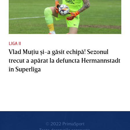
LIGA II
Vlad Muţiu şi-a găsit echipă! Sezonul
trecut a apărat la defuncta Hermannstadt
în Superliga
© 2022 PrimaSport
Toate drepturile rezervate.