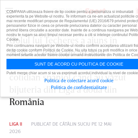
COMPANIA utilizeaza fisiere de tip cookie pentru a personaliza si imbunatati
experienta ta pe Website-ul nostru. Te informam ca ne-am actualizat politicile c
mai recente modificari propuse de Regulamentul (UE) 2016/679 privind protect
persoanelor fizice in ceea ce priveste prelucrarea datelor cu caracter personal 
privind libera circulatie a acestor date. Inainte de a continua navigarea pe Web
nostru te rugam sa aloci timpul necesar pentru a citi si intelege continutul Politi
Golul lui Techereş a ajuns în
Cookie.
Prin continuarea navigarii pe Website-ul nostru confirmi acceptarea utilizarii fis
Marca. Ce reacţie au avut
de tip cookie conform Politicii de Cookie. Nu uita totusi ca poti modifica in orice
moment setarile acestor fisiere cookie urmand instructiunile din Politica de Coo
jurnaliştii de la celebrul
SUNT DE ACORD CU POLITICA DE COOKIE
Puteti merge chiar acum si sa va exprimati acordul individual la nivel de cookie
cotidian spaniol când au văzut
Politica de colectare acord cookie
bijuteria din Liga a doua din
Politica de confidentialitate
România
LIGA II
PUBLICAT DE
CĂTĂLIN SUCIU
PE 12 MAI
2026