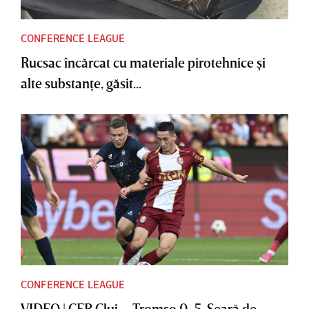
CONFERENCE LEAGUE
Rucsac încărcat cu materiale pirotehnice şi
alte substanţe, găsit...
CONFERENCE LEAGUE
VIDEO | CFR Cluj – Tromso 0-5. Seară de