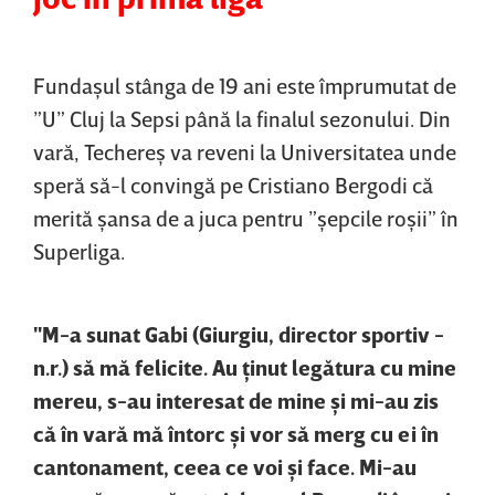
Fundaşul stânga de 19 ani este împrumutat de
”U” Cluj la Sepsi până la finalul sezonului. Din
vară, Techereş va reveni la Universitatea unde
speră să-l convingă pe Cristiano Bergodi că
merită şansa de a juca pentru ”şepcile roşii” în
Superliga.
"M-a sunat Gabi (Giurgiu, director sportiv -
n.r.) să mă felicite. Au ţinut legătura cu mine
mereu, s-au interesat de mine şi mi-au zis
că în vară mă întorc şi vor să merg cu ei în
cantonament, ceea ce voi şi face. Mi-au