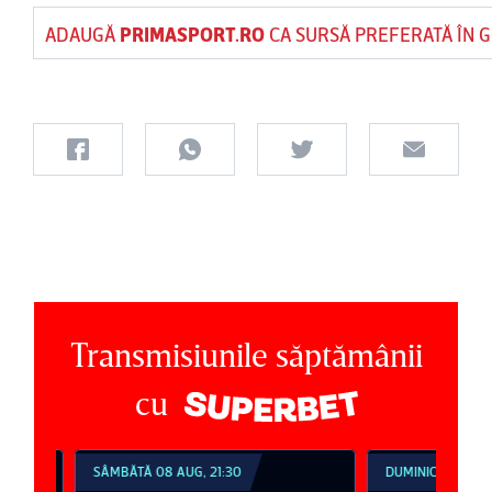
ADAUGĂ
PRIMASPORT.RO
CA SURSĂ PREFERATĂ ÎN 
Transmisiunile săptămânii
cu
SÂMBĂTĂ 08 AUG, 21:30
DUMINICĂ 09 AUG, 1