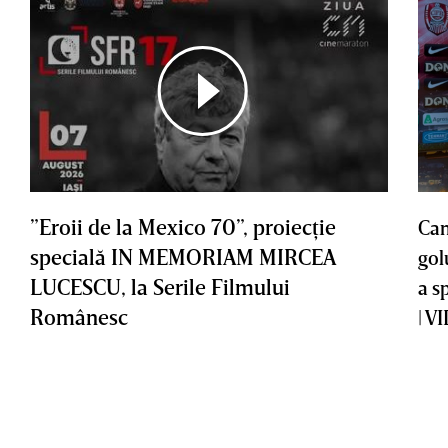
”Eroii de la Mexico 70”, proiecţie
Cam
specială IN MEMORIAM MIRCEA
gol
LUCESCU, la Serile Filmului
a s
Românesc
| V