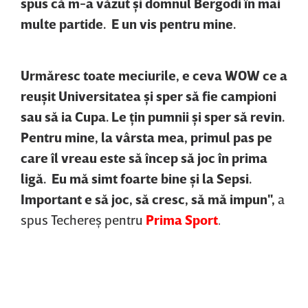
spus că m-a văzut şi domnul Bergodi în mai
multe partide. E un vis pentru mine.
Urmăresc toate meciurile, e ceva WOW ce a
reuşit Universitatea şi sper să fie campioni
sau să ia Cupa. Le ţin pumnii şi sper să revin.
Pentru mine, la vârsta mea, primul pas pe
care îl vreau este să încep să joc în prima
ligă. Eu mă simt foarte bine şi la Sepsi.
Important e să joc, să cresc, să mă impun",
a
spus Techereş pentru
Prima Sport
.