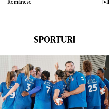
Românesc
| V
SPORTURI