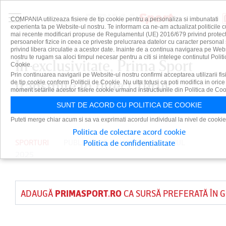
COMPANIA utilizeaza fisiere de tip cookie pentru a personaliza si imbunatati
experienta ta pe Website-ul nostru. Te informam ca ne-am actualizat politicile c
mai recente modificari propuse de Regulamentul (UE) 2016/679 privind protect
persoanelor fizice in ceea ce priveste prelucrarea datelor cu caracter personal 
privind libera circulatie a acestor date. Inainte de a continua navigarea pe Web
nostru te rugam sa aloci timpul necesar pentru a citi si intelege continutul Politi
În exclusivitate, Prima Sport
Cookie.
Prin continuarea navigarii pe Website-ul nostru confirmi acceptarea utilizarii fis
transmite în direct Turul
de tip cookie conform Politicii de Cookie. Nu uita totusi ca poti modifica in orice
moment setarile acestor fisiere cookie urmand instructiunile din Politica de Coo
României 2025
SUNT DE ACORD CU POLITICA DE COOKIE
Puteti merge chiar acum si sa va exprimati acordul individual la nivel de cookie
Politica de colectare acord cookie
SPORTURI
PUBLICAT DE
DAIAN CUTU
PE 31 IUL
Politica de confidentialitate
2025
ADAUGĂ
PRIMASPORT.RO
CA SURSĂ PREFERATĂ ÎN 