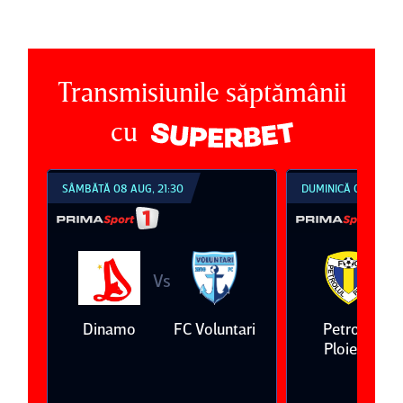
Transmisiunile săptămânii
cu
 08 AUG, 21:30
DUMINICĂ 09 AUG, 18:30
Vs
Vs
namo
FC Voluntari
Petrolul
Oţelul Galaţi
Ploieşti