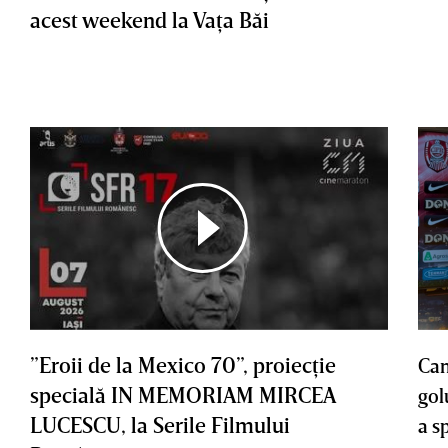
acest weekend la Vaţa Băi
”Eroii de la Mexico 70”, proiecţie
Cam
specială IN MEMORIAM MIRCEA
gol
LUCESCU, la Serile Filmului
a s