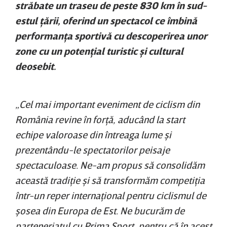
străbate un traseu de peste 830 km în sud-
estul ţării, oferind un spectacol ce îmbină
performanţa sportivă cu descoperirea unor
zone cu un potenţial turistic şi cultural
deosebit.
„Cel mai important eveniment de ciclism din
România revine în forţă, aducând la start
echipe valoroase din întreaga lume şi
prezentându-le spectatorilor peisaje
spectaculoase. Ne-am propus să consolidăm
această tradiţie şi să transformăm competiţia
într-un reper internaţional pentru ciclismul de
şosea din Europa de Est. Ne bucurăm de
parteneriatul cu Prima Sport, pentru că în acest