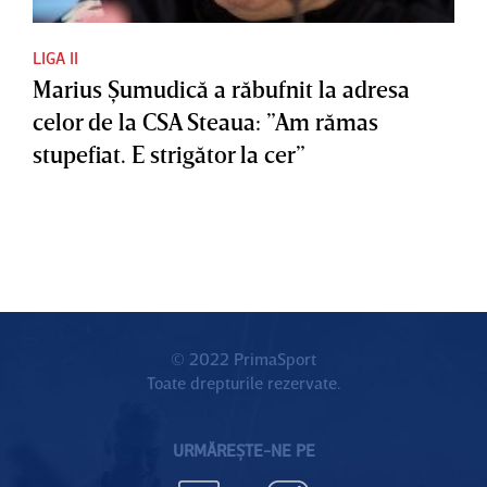
LIGA II
Marius Şumudică a răbufnit la adresa
celor de la CSA Steaua: ”Am rămas
stupefiat. E strigător la cer”
© 2022 PrimaSport
Toate drepturile rezervate.
URMĂREȘTE-NE PE