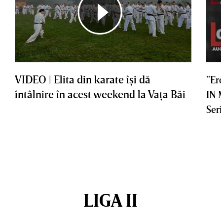
VIDEO | Elita din karate îşi dă
”Er
întâlnire în acest weekend la Vaţa Băi
IN
Ser
LIGA II