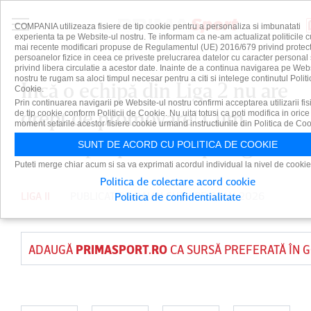
COMPANIA utilizeaza fisiere de tip cookie pentru a personaliza si imbunatati
experienta ta pe Website-ul nostru. Te informam ca ne-am actualizat politicile c
mai recente modificari propuse de Regulamentul (UE) 2016/679 privind protect
persoanelor fizice in ceea ce priveste prelucrarea datelor cu caracter personal 
privind libera circulatie a acestor date. Inainte de a continua navigarea pe Web
nostru te rugam sa aloci timpul necesar pentru a citi si intelege continutul Politi
Încă o echipă din Liga 2 nu are
Cookie.
Prin continuarea navigarii pe Website-ul nostru confirmi acceptarea utilizarii fis
drept de promovare! Cum
de tip cookie conform Politicii de Cookie. Nu uita totusi ca poti modifica in orice
moment setarile acestor fisiere cookie urmand instructiunile din Politica de Coo
arată lupta pentru Superliga
SUNT DE ACORD CU POLITICA DE COOKIE
Puteti merge chiar acum si sa va exprimati acordul individual la nivel de cookie
Politica de colectare acord cookie
LIGA II
PUBLICAT DE
DAIAN CUTU
PE 8 MAI 2026
Politica de confidentialitate
ADAUGĂ
PRIMASPORT.RO
CA SURSĂ PREFERATĂ ÎN 