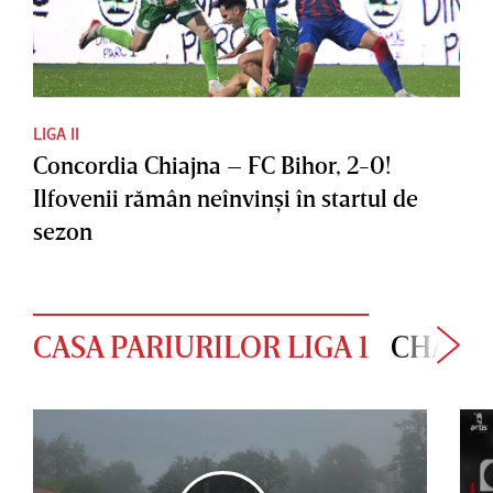
LIGA II
Concordia Chiajna – FC Bihor, 2-0!
Ilfovenii rămân neînvinşi în startul de
sezon
CASA PARIURILOR LIGA 1
CHAMP