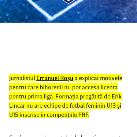
Jurnalistul
Emanuel Roşu
a explicat motivele
pentru care bihorenii nu pot accesa licenţa
pentru prima ligă. Formaţia pregătită de Erik
Lincar nu are echipe de fotbal feminin
U13 şi
U15 înscrise în competiţiile FRF.