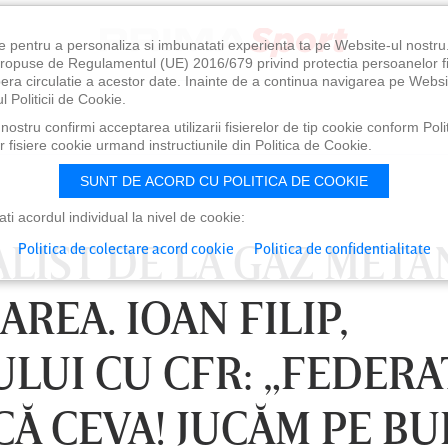
e pentru a personaliza si imbunatati experienta ta pe Website-ul nostr
i propuse de Regulamentul (UE) 2016/679 privind protectia persoanelor f
ibera circulatie a acestor date. Inainte de a continua navigarea pe Websi
l Politicii de Cookie.
ostru confirmi acceptarea utilizarii fisierelor de tip cookie conform Polit
 fisiere cookie urmand instructiunile din Politica de Cookie.
SUNT DE ACORD CU POLITICA DE COOKIE
i acordul individual la nivel de cookie:
LIST DE LA GAZ METAN
Politica de colectare acord cookie
Politica de confidentialitate
AREA. IOAN FILIP,
LUI CU CFR: „FEDERA
CĂ CEVA! JUCĂM PE BU
0
VINERI 07 AUG, 21:00
SÂ