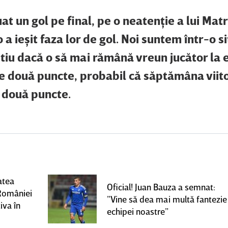
at un gol pe final, pe o neatenţie a lui
Matr
o a ieşit faza lor de gol. Noi suntem într-o s
ştiu dacă o să mai rămână vreun jucător la 
e două puncte, probabil că săptămâna viit
e două puncte.
atea
Oficial! Juan Bauza a semnat:
României
”Vine să dea mai multă fantezie
iva în
echipei noastre”