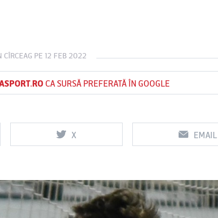
Vs
Vs
N CÎRCEAG
PE 12 FEB 2022
f
FCSB
UTA Arad
Rapid
ASPORT.RO
CA SURSĂ PREFERATĂ ÎN GOOGLE
X
EMAIL