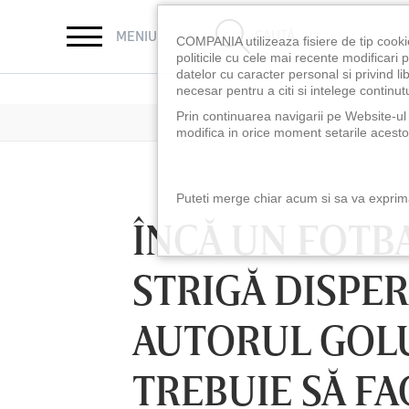
CAUTĂ
MENIU
COMPANIA utilizeaza fisiere de tip cooki
politicile cu cele mai recente modificar
datelor cu caracter personal si privind l
necesar pentru a citi si intelege continutu
Prin continuarea navigarii pe Website-ul n
modifica in orice moment setarile acestor
Puteti merge chiar acum si sa va exprimat
ÎNCĂ UN FOTBA
STRIGĂ DISPER
AUTORUL GOLU
TREBUIE SĂ FA
LUNI 10 AUG, 18:30
LUNI 10 AUG, 21:3