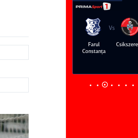
Vs
Vs
Farul
Csikszereda
Dinamo
FC Volunt
Constanţa