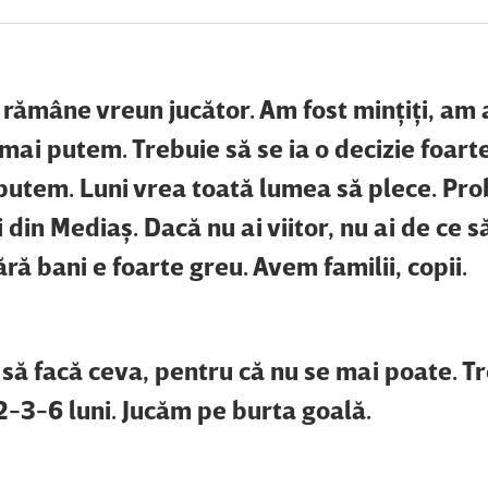
 rămâne vreun jucător. Am fost minţiţi, am 
mai putem. Trebuie să se ia o decizie foart
putem. Luni vrea toată lumea să plece. Pro
 din Mediaş. Dacă nu ai viitor, nu ai de ce s
ără bani e foarte greu. Avem familii, copii.
 să facă ceva, pentru că nu se mai poate. T
2-3-6 luni. Jucăm pe burta goală.