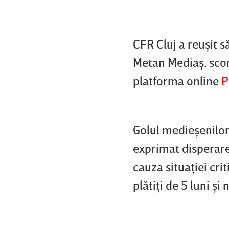
CFR Cluj a reuşit s
Metan Mediaş, scor 
platforma online
P
Golul medieşenilor 
exprimat disperarea 
cauza situaţiei crit
plătiţi de 5 luni şi