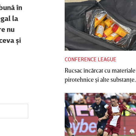
bună în
gal la
re nu
ceva şi
CONFERENCE LEAGUE
Rucsac încărcat cu materiale
pirotehnice şi alte substanţe, 