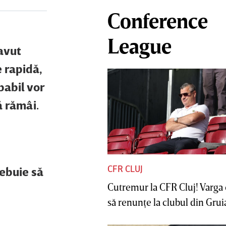
Conference
League
avut
e rapidă,
babil vor
ă rămâi.
CFR CLUJ
rebuie să
Cutremur la CFR Cluj! Varga 
să renunţe la clubul din Gruia 