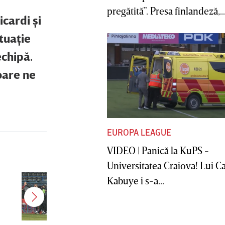
pregătită”. Presa finlandeză,..
icardi şi
ituaţie
echipă.
oare ne
EUROPA LEAGUE
VIDEO | Panică la KuPS -
Universitatea Craiova! Lui C
Jucătorul dorit de Pancu în
Kabuye i s-a...
Giuleşti vrea să rupă contractul cu
CFR Cluj: ”A făcut notificare la
club”