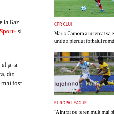
e la Gaz
CFR CLUJ
Sport+
şi
Mario Camora a încercat să e
unde a pierdut fotbalul român
 el şi-a
a, din
u mai fost
EUROPA LEAGUE
”A intrat pe teren mult mai b