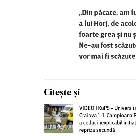
„Din păcate, am lu
a lui Horj, de acol
foarte grea şi nu 
Ne-au fost scăzut
vor mai fi scăzut
Citește și
VIDEO | KuPS - Universit
ează să fie
Craiova 1-1. Campioana 
me mare de la
a cedat inexplicabil iniţiat
fi OUT
repriza secundă