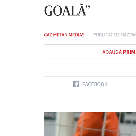
GOALĂ”
Vs
GAZ METAN MEDIAȘ
PUBLICAT DE
RĂZVA
FC Botoşani
Corvinul
Sepsi OSK S
Hunedoara
Gheorghe
ADAUGĂ
PRIM
FACEBOOK