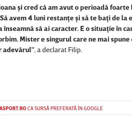
oana şi cred că am avut o perioadă foarte 
ă avem 4 luni restanţe şi să te baţi de la e
înseamnă să ai caracter. E o situaţie în ca
orbim. Mister e singurul care ne mai spune 
ur adevărul”
, a declarat Filip.
ASPORT.RO
CA SURSĂ PREFERATĂ ÎN GOOGLE