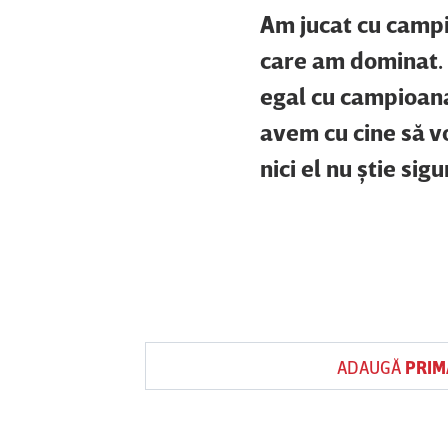
Am jucat cu campi
care am dominat. S
egal cu campioana 
avem cu cine să v
nici el nu ştie sig
ADAUGĂ
PRIM