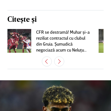
Citește și
CFR se destramă! Muhar şi-a
reziliat contractul cu clubul
din Gruia. Şumudică
negociază acum cu Neluţu
Varga, care mai are o
variantă pentru banca tehnică
| EXCLUSIV