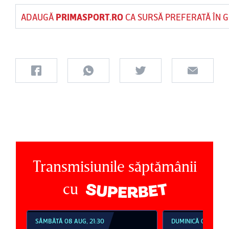
ADAUGĂ
PRIMASPORT.RO
CA SURSĂ PREFERATĂ ÎN 
Transmisiunile săptămânii
cu
SÂMBĂTĂ 08 AUG, 21:30
DUMINICĂ 09 AUG, 1