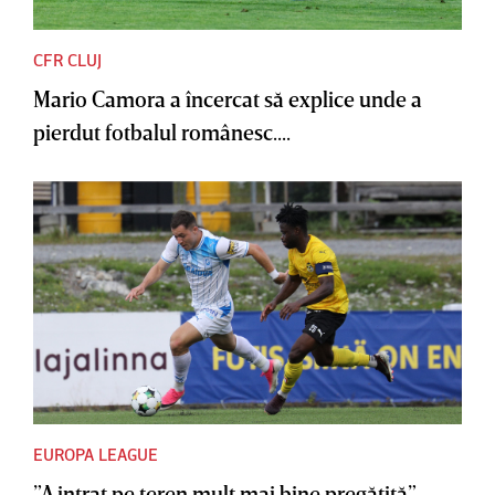
CFR CLUJ
Mario Camora a încercat să explice unde a
pierdut fotbalul românesc....
EUROPA LEAGUE
”A intrat pe teren mult mai bine pregătită”.