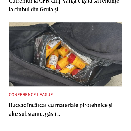
Cutremur la CFR Cluj! Varga e gata să renunţe
la clubul din Gruia şi...
CONFERENCE LEAGUE
Rucsac încărcat cu materiale pirotehnice şi
alte substanţe, găsit...