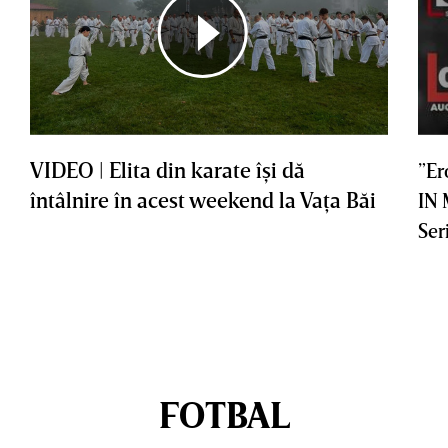
VIDEO | Elita din karate îşi dă
”Er
întâlnire în acest weekend la Vaţa Băi
IN
Ser
FOTBAL