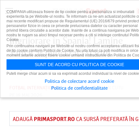
COMPANIA utilizeaza fisiere de tip cookie pentru a personaliza si imbunatati
experienta ta pe Website-ul nostru. Te informam ca ne-am actualizat politicile c
mai recente modificari propuse de Regulamentul (UE) 2016/679 privind protect
persoanelor fizice in ceea ce priveste prelucrarea datelor cu caracter personal 
privind libera circulatie a acestor date. Inainte de a continua navigarea pe Web
nostru te rugam sa aloci timpul necesar pentru a citi si intelege continutul Politi
Îngrijorare în Spania! Lamine
Cookie.
Prin continuarea navigarii pe Website-ul nostru confirmi acceptarea utilizarii fis
Yamal ar putea rata startul
de tip cookie conform Politicii de Cookie. Nu uita totusi ca poti modifica in orice
moment setarile acestor fisiere cookie urmand instructiunile din Politica de Coo
Cupei Mondiale
SUNT DE ACORD CU POLITICA DE COOKIE
Puteti merge chiar acum si sa va exprimati acordul individual la nivel de cookie
Politica de colectare acord cookie
FOTBAL INTERNAȚIONAL
PUBLICAT DE
DAIAN CUTU
Politica de confidentialitate
PE 18 MAI 2026
ADAUGĂ
PRIMASPORT.RO
CA SURSĂ PREFERATĂ ÎN 