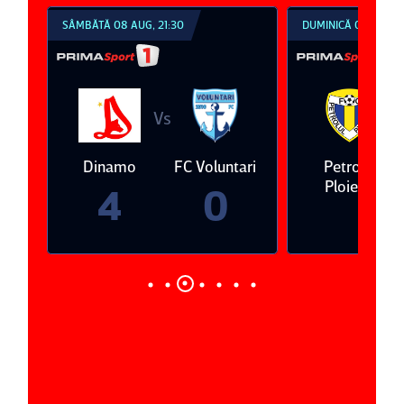
SÂMBĂTĂ 08 AUG, 21:30
DUMINICĂ 09 AUG, 1
Vs
V
eda
Dinamo
FC Voluntari
Petrolul
Ploieşti
4
0