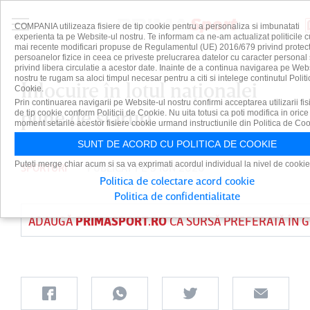
COMPANIA utilizeaza fisiere de tip cookie pentru a personaliza si imbunatati
experienta ta pe Website-ul nostru. Te informam ca ne-am actualizat politicile c
mai recente modificari propuse de Regulamentul (UE) 2016/679 privind protect
persoanelor fizice in ceea ce priveste prelucrarea datelor cu caracter personal 
privind libera circulatie a acestor date. Inainte de a continua navigarea pe Web
nostru te rugam sa aloci timpul necesar pentru a citi si intelege continutul Politi
Înlocuire în lotul naţionalei
Cookie.
Prin continuarea navigarii pe Website-ul nostru confirmi acceptarea utilizarii fis
pline de staruri
de tip cookie conform Politicii de Cookie. Nu uita totusi ca poti modifica in orice
moment setarile acestor fisiere cookie urmand instructiunile din Politica de Coo
SUNT DE ACORD CU POLITICA DE COOKIE
Puteti merge chiar acum si sa va exprimati acordul individual la nivel de cookie
SPORTURI
PUBLICAT PE 9 IUN 2026
Politica de colectare acord cookie
Politica de confidentialitate
ADAUGĂ
PRIMASPORT.RO
CA SURSĂ PREFERATĂ ÎN 