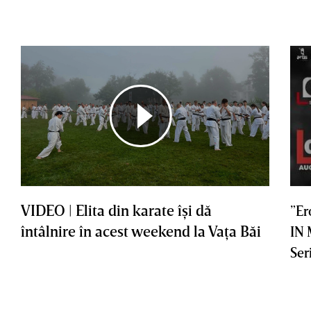
VIDEO | Elita din karate îşi dă
”Er
întâlnire în acest weekend la Vaţa Băi
IN
Ser