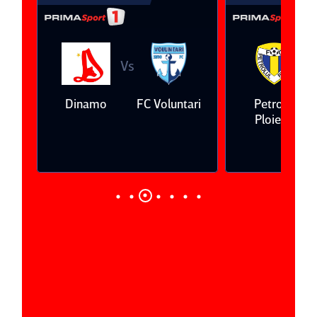
Vs
V
eda
Dinamo
FC Voluntari
Petrolul
Ploieşti