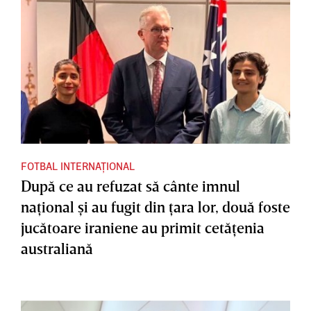
FOTBAL INTERNAȚIONAL
După ce au refuzat să cânte imnul
naţional şi au fugit din ţara lor, două foste
jucătoare iraniene au primit cetăţenia
australiană