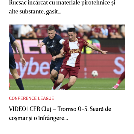
Rucsac încărcat cu materiale pirotehnice şi
alte substanţe, găsit...
CONFERENCE LEAGUE
VIDEO | CFR Cluj – Tromso 0-5. Seară de
coşmar şi o înfrângere...