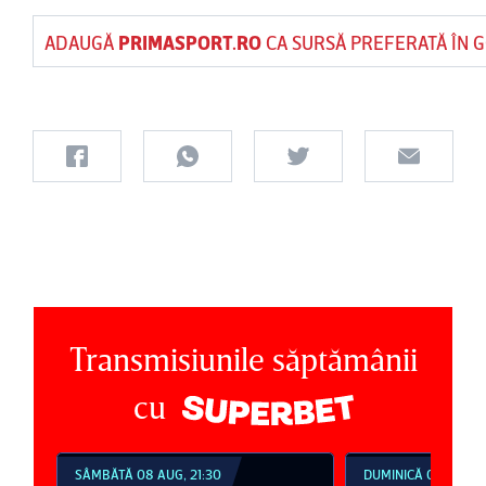
ADAUGĂ
PRIMASPORT.RO
CA SURSĂ PREFERATĂ ÎN 
Transmisiunile săptămânii
cu
SÂMBĂTĂ 08 AUG, 21:30
DUMINICĂ 09 AUG, 1