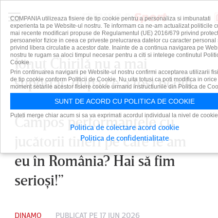
COMPANIA utilizeaza fisiere de tip cookie pentru a personaliza si imbunatati
experienta ta pe Website-ul nostru. Te informam ca ne-am actualizat politicile c
mai recente modificari propuse de Regulamentul (UE) 2016/679 privind protect
persoanelor fizice in ceea ce priveste prelucrarea datelor cu caracter personal 
privind libera circulatie a acestor date. Inainte de a continua navigarea pe Web
nostru te rugam sa aloci timpul necesar pentru a citi si intelege continutul Politi
Ionuţ Chirilă nu a mai
Cookie.
Prin continuarea navigarii pe Website-ul nostru confirmi acceptarea utilizarii fis
suportat, după ce a fost ocolit,
de tip cookie conform Politicii de Cookie. Nu uita totusi ca poti modifica in orice
moment setarile acestor fisiere cookie urmand instructiunile din Politica de Coo
din nou, de Dinamo: ”Are
SUNT DE ACORD CU POLITICA DE COOKIE
Puteti merge chiar acum si sa va exprimati acordul individual la nivel de cookie
Campos performanţele cu
Politica de colectare acord cookie
jucătorii tineri pe care le am
Politica de confidentialitate
eu în România? Hai să fim
serioşi!”
DINAMO
PUBLICAT PE 17 IUN 2026