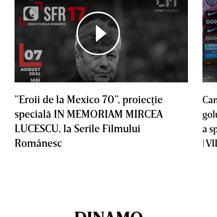
”Eroii de la Mexico 70”, proiecţie
Cam
specială IN MEMORIAM MIRCEA
gol
LUCESCU, la Serile Filmului
a s
Românesc
| V