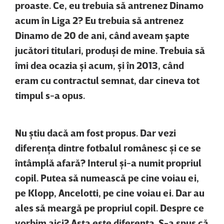
proaste. Ce, eu trebuia să antrenez Dinamo
acum în Liga 2? Eu trebuia să antrenez
Dinamo de 20 de ani, când aveam şapte
jucători titulari, produşi de mine. Trebuia să
îmi dea ocazia şi acum, şi în 2013, când
eram cu contractul semnat, dar cineva tot
timpul s-a opus.
Nu ştiu dacă am fost propus. Dar vezi
diferenţa dintre fotbalul românesc şi ce se
întâmplă afară? Interul şi-a numit propriul
copil. Putea să numească pe cine voiau ei,
pe Klopp, Ancelotti, pe cine voiau ei. Dar au
ales să meargă pe propriul copil. Despre ce
vorbim aici? Asta este diferenţa. S-a spus că