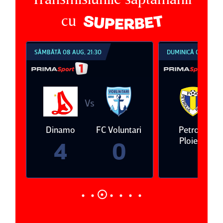
cu
SÂMBĂTĂ 08 AUG, 21:30
DUMINICĂ 09 AUG, 1
Vs
V
eda
Dinamo
FC Voluntari
Petrolul
Ploieşti
4
0