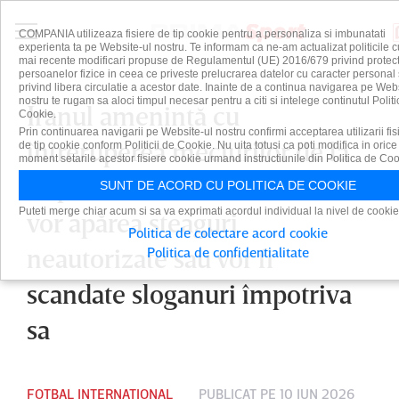
COMPANIA utilizeaza fisiere de tip cookie pentru a personaliza si imbunatati
experienta ta pe Website-ul nostru. Te informam ca ne-am actualizat politicile c
mai recente modificari propuse de Regulamentul (UE) 2016/679 privind protect
persoanelor fizice in ceea ce priveste prelucrarea datelor cu caracter personal 
privind libera circulatie a acestor date. Inainte de a continua navigarea pe Web
nostru te rugam sa aloci timpul necesar pentru a citi si intelege continutul Politi
Iranul ameninţă cu
Cookie.
Prin continuarea navigarii pe Website-ul nostru confirmi acceptarea utilizarii fis
întreruperea meciurilor de la
de tip cookie conform Politicii de Cookie. Nu uita totusi ca poti modifica in orice
moment setarile acestor fisiere cookie urmand instructiunile din Politica de Coo
Cupa Mondială în cazul în care
SUNT DE ACORD CU POLITICA DE COOKIE
Puteti merge chiar acum si sa va exprimati acordul individual la nivel de cookie
vor apărea steaguri
Politica de colectare acord cookie
neautorizate sau vor fi
Politica de confidentialitate
scandate sloganuri împotriva
sa
FOTBAL INTERNAȚIONAL
PUBLICAT PE 10 IUN 2026