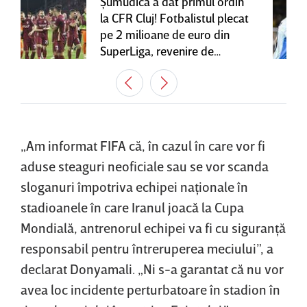
Şumudică a dat primul ordin
la CFR Cluj! Fotbalistul plecat
pe 2 milioane de euro din
SuperLiga, revenire de
senzaţie în Gruia
„Am informat FIFA că, în cazul în care vor fi
aduse steaguri neoficiale sau se vor scanda
sloganuri împotriva echipei naţionale în
stadioanele în care Iranul joacă la Cupa
Mondială, antrenorul echipei va fi cu siguranţă
responsabil pentru întreruperea meciului”, a
declarat Donyamali. „Ni ​s-a garantat că nu vor
avea loc incidente perturbatoare în stadion în