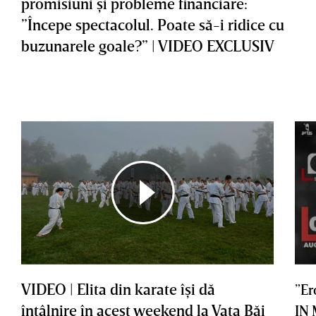
promisiuni şi probleme financiare:
”Începe spectacolul. Poate să-i ridice cu
buzunarele goale?” | VIDEO EXCLUSIV
VIDEO | Elita din karate îşi dă
”Er
întâlnire în acest weekend la Vaţa Băi
IN