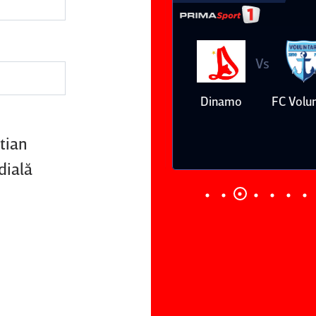
Vs
Vs
Farul
Csikszereda
Dinamo
FC Volunt
Constanţa
tian
dială