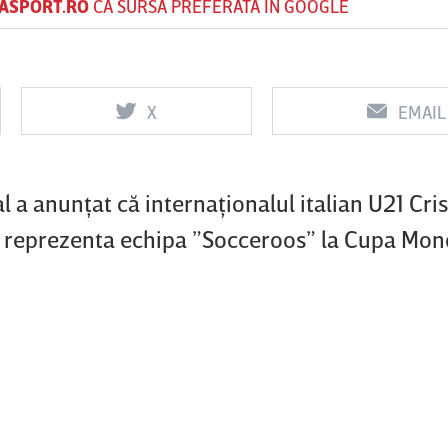
ASPORT.RO
CA SURSĂ PREFERATĂ ÎN GOOGLE
Vs
Vs
X
EMAIL
f
FCSB
UTA Arad
Rapid
 a anunţat că internaţionalul italian U21 Cris
va reprezenta echipa ”Socceroos” la Cupa Mon