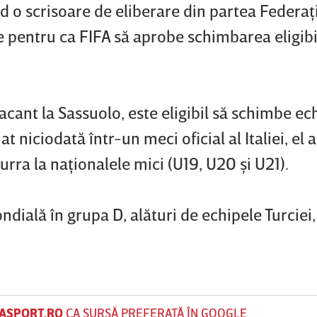
d o scrisoare de eliberare din partea Federaţ
e pentru ca FIFA să aprobe schimbarea eligibil
tacant la Sassuolo, este eligibil să schimbe ec
t niciodată într-un meci oficial al Italiei, el
rra la naţionalele mici (U19, U20 şi U21).
dială în grupa D, alături de echipele Turciei,
ASPORT.RO
CA SURSĂ PREFERATĂ ÎN GOOGLE