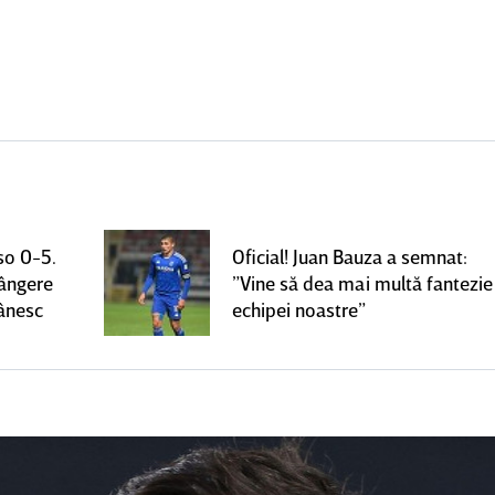
so 0-5.
Oficial! Juan Bauza a semnat:
rângere
”Vine să dea mai multă fantezie
mânesc
echipei noastre”