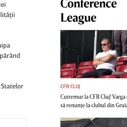
Conference
iei
ităţii
League
hipa
 apărând
 Statelor
CFR CLUJ
Cutremur la CFR Cluj! Varga 
să renunţe la clubul din Gruia 