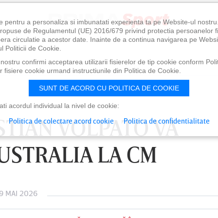
e pentru a personaliza si imbunatati experienta ta pe Website-ul nostr
i propuse de Regulamentul (UE) 2016/679 privind protectia persoanelor f
ibera circulatie a acestor date. Inainte de a continua navigarea pe Websi
l Politicii de Cookie.
ostru confirmi acceptarea utilizarii fisierelor de tip cookie conform Polit
 fisiere cookie urmand instructiunile din Politica de Cookie.
SUNT DE ACORD CU POLITICA DE COOKIE
i acordul individual la nivel de cookie:
STIAN VOLPATO VA
Politica de colectare acord cookie
Politica de confidentialitate
USTRALIA LA CM
9 MAI 2026
0
VINERI 07 AUG, 21:00
SÂ