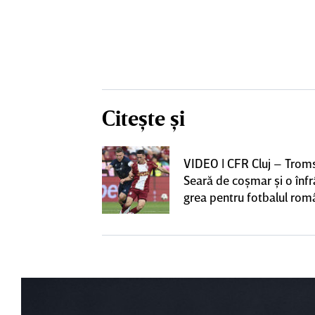
Citește și
iversitatea
VIDEO | CFR Cluj – Trom
pioana României
Seară de coşmar şi o înf
 iniţiativa în
grea pentru fotbalul ro