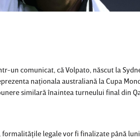
într-un comunicat, că Volpato, născut la Sydne
reprezenta naţionala australiană la Cupa Mon
nere similară înaintea turneului final din Q
 formalităţile legale vor fi finalizate până luni