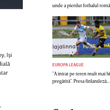
unde a pierdut fotbalul român
y, îşi
dială
EUROPA LEAGUE
atar
”A intrat pe teren mult mai b
pregătită”. Presa finlandeză,..
,