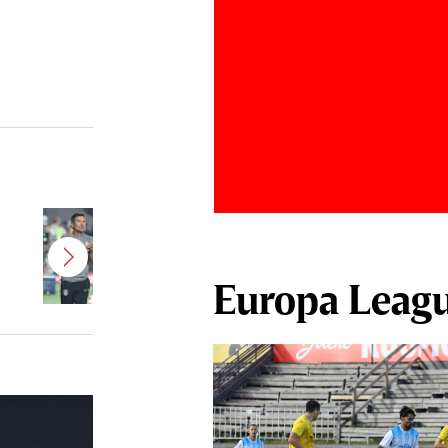
Antonio Folha urmează să fie
demis! Încă un nume mare de la
CFR Cluj ar putea fi OUT
Europa Leag