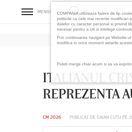
CAUTĂ
MENIU
COMPANIA utilizeaza fisiere de tip cooki
politicile cu cele mai recente modificar
datelor cu caracter personal si privind l
necesar pentru a citi si intelege continutu
Prin continuarea navigarii pe Website-ul n
modifica in orice moment setarile acestor
Puteti merge chiar acum si sa va exprimat
ITALIANUL CRI
REPREZENTA A
CM 2026
PUBLICAT DE
DAIAN CUTU
PE 2
LUNI 10 AUG, 18:30
LUNI 10 AUG, 21:3