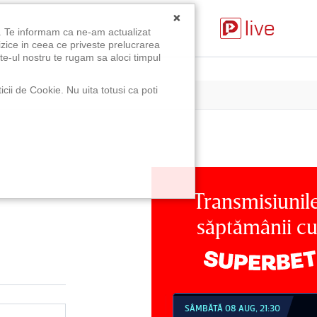
×
u. Te informam ca ne-am actualizat
izice in ceea ce priveste prelucrarea
te-ul nostru te rugam sa aloci timpul
icii de Cookie. Nu uita totusi ca poti
Transmisiunil
săptămânii c
MBĂTĂ 08 AUG, 18:30
SÂMBĂTĂ 08 AUG, 21:30