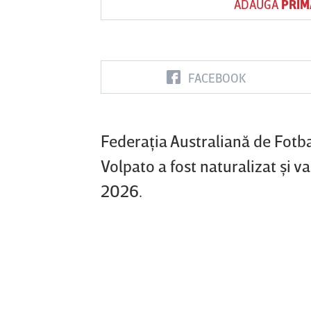
ADAUGĂ
PRIM
Vs
FACEBOOK
FC Botoşani
Corvinul
Sepsi OSK S
Hunedoara
Gheorghe
Federaţia Australiană de Fotbal
Volpato a fost naturalizat şi 
2026.