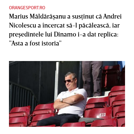
ORANGESPORT.RO
Marius Măldărăşanu a susţinut că Andrei
Nicolescu a încercat să-l păcălească, iar
preşedintele lui Dinamo i-a dat replica:
”Asta a fost istoria”