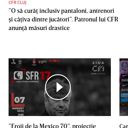
CFR CLUJ
”O să curăţ inclusiv pantaloni, antrenori
şi câţiva dintre jucători”. Patronul lui CFR
anunţă măsuri drastice
”Eroii de la Mexico 70”, proiecţie
Cam