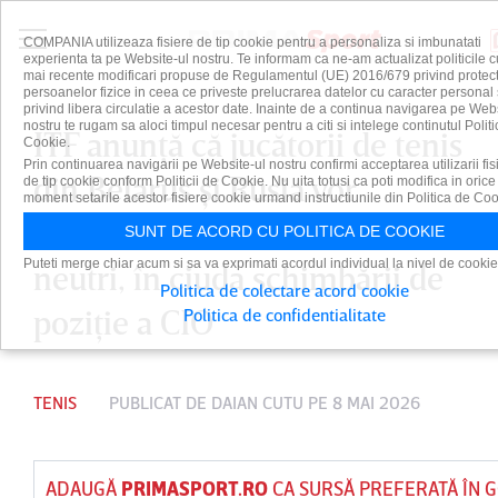
COMPANIA utilizeaza fisiere de tip cookie pentru a personaliza si imbunatati
experienta ta pe Website-ul nostru. Te informam ca ne-am actualizat politicile c
mai recente modificari propuse de Regulamentul (UE) 2016/679 privind protect
persoanelor fizice in ceea ce priveste prelucrarea datelor cu caracter personal 
privind libera circulatie a acestor date. Inainte de a continua navigarea pe Web
nostru te rugam sa aloci timpul necesar pentru a citi si intelege continutul Politi
ITF anunţă că jucătorii de tenis
Cookie.
Prin continuarea navigarii pe Website-ul nostru confirmi acceptarea utilizarii fis
din Belarus şi Rusia vor
de tip cookie conform Politicii de Cookie. Nu uita totusi ca poti modifica in orice
moment setarile acestor fisiere cookie urmand instructiunile din Politica de Coo
continua să concureze ca
SUNT DE ACORD CU POLITICA DE COOKIE
Puteti merge chiar acum si sa va exprimati acordul individual la nivel de cookie
neutri, în ciuda schimbării de
Politica de colectare acord cookie
poziţie a CIO
Politica de confidentialitate
TENIS
PUBLICAT DE
DAIAN CUTU
PE 8 MAI 2026
ADAUGĂ
PRIMASPORT.RO
CA SURSĂ PREFERATĂ ÎN 