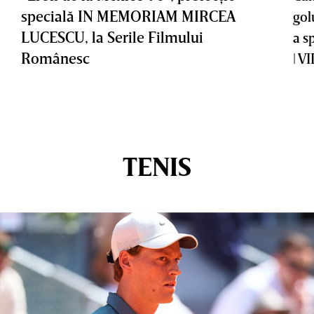
specială IN MEMORIAM MIRCEA
gol
LUCESCU, la Serile Filmului
a s
Românesc
| V
TENIS