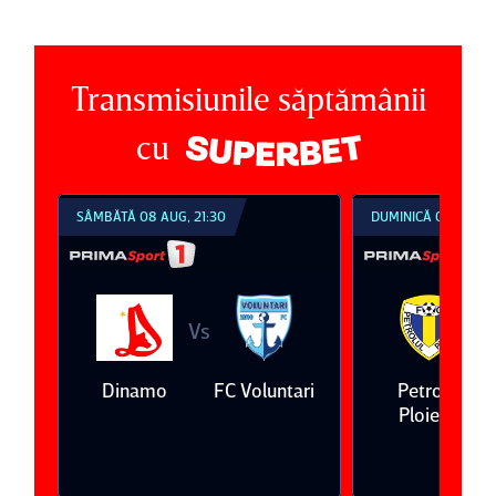
Transmisiunile săptămânii
cu
SÂMBĂTĂ 08 AUG, 21:30
DUMINICĂ 09 AUG, 1
Vs
V
eda
Dinamo
FC Voluntari
Petrolul
Ploieşti