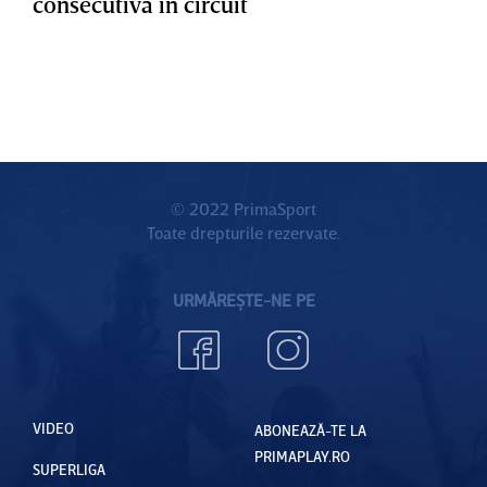
consecutivă în circuit
© 2022 PrimaSport
Toate drepturile rezervate.
URMĂREȘTE-NE PE
VIDEO
ABONEAZĂ-TE LA
PRIMAPLAY.RO
SUPERLIGA