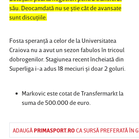
său. Deocamdată nu se ştie cât de avansate
sunt discuţiile.
Fosta speranţă a celor de la Universitatea
Craiova nu a avut un sezon fabulos în tricoul
dobrogenilor. Stagiunea recent încheiată din
Superliga i-a adus 18 meciuri şi doar 2 goluri.
Markovic este cotat de Transfermarkt la
suma de 500.000 de euro.
ADAUGĂ
PRIMASPORT.RO
CA SURSĂ PREFERATĂ ÎN 