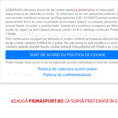
COMPANIA utilizeaza fisiere de tip cookie pentru a personaliza si imbunatati
experienta ta pe Website-ul nostru. Te informam ca ne-am actualizat politicile c
mai recente modificari propuse de Regulamentul (UE) 2016/679 privind protect
persoanelor fizice in ceea ce priveste prelucrarea datelor cu caracter personal 
privind libera circulatie a acestor date. Inainte de a continua navigarea pe Web
nostru te rugam sa aloci timpul necesar pentru a citi si intelege continutul Politi
Jovan Markovic ar putea pleca
Cookie.
Prin continuarea navigarii pe Website-ul nostru confirmi acceptarea utilizarii fis
de la Farul! E dorit de alt club
de tip cookie conform Politicii de Cookie. Nu uita totusi ca poti modifica in orice
moment setarile acestor fisiere cookie urmand instructiunile din Politica de Coo
din Superliga
SUNT DE ACORD CU POLITICA DE COOKIE
Puteti merge chiar acum si sa va exprimati acordul individual la nivel de cookie
Politica de colectare acord cookie
FC BOTOȘANI
PUBLICAT DE
DAIAN CUTU
PE 3 IUN
Politica de confidentialitate
2026
ADAUGĂ
PRIMASPORT.RO
CA SURSĂ PREFERATĂ ÎN 