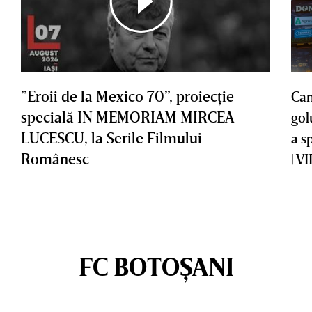
”Eroii de la Mexico 70”, proiecţie
Cam
specială IN MEMORIAM MIRCEA
gol
LUCESCU, la Serile Filmului
a s
Românesc
| V
FC BOTOȘANI