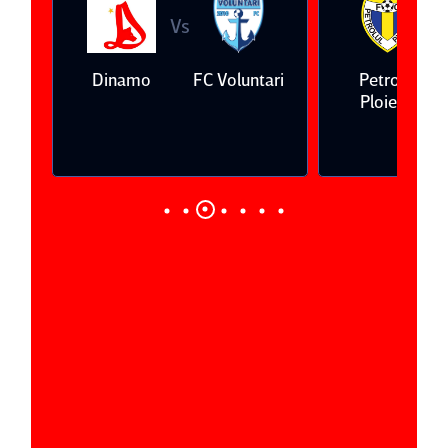
Vs
V
eda
Dinamo
FC Voluntari
Petrolul
Ploieşti