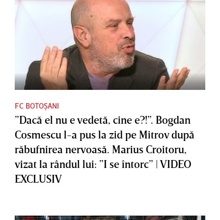
FC BOTOȘANI
”Dacă el nu e vedetă, cine e?!”. Bogdan
Cosmescu l-a pus la zid pe Mitrov după
răbufnirea nervoasă. Marius Croitoru,
vizat la rândul lui: ”I se întorc” | VIDEO
EXCLUSIV