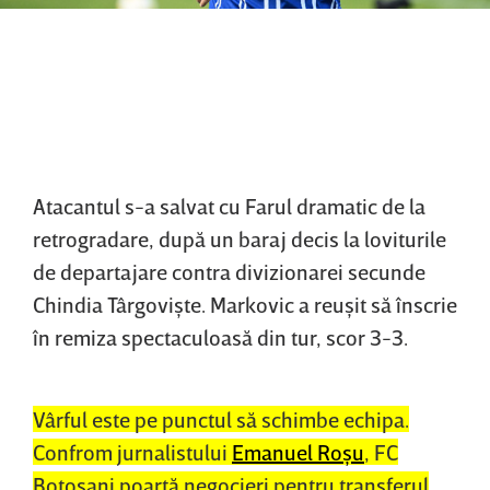
Atacantul s-a salvat cu Farul dramatic de la
retrogradare, după un baraj decis la loviturile
de departajare contra divizionarei secunde
Chindia Târgovişte. Markovic a reuşit să înscrie
în remiza spectaculoasă din tur, scor 3-3.
Vârful este pe punctul să schimbe echipa.
Confrom jurnalistului
Emanuel Roşu
, FC
Botoşani poartă negocieri pentru transferul