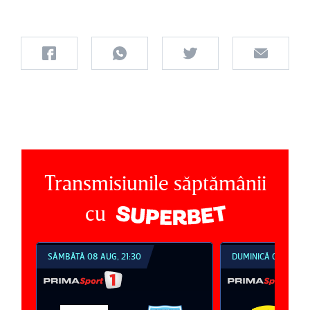
Transmisiunile săptămânii
cu
SÂMBĂTĂ 08 AUG, 21:30
DUMINICĂ 09 AUG, 1