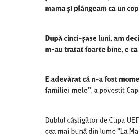
mama şi plângeam ca un copil
După cinci-şase luni, am deci
m-au tratat foarte bine, e ca 
E adevărat că n-a fost mome
familiei mele"
, a povestit Cap
Dublul câştigător de Cupa UEFA
cea mai bună din lume "La Masi