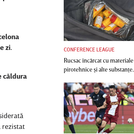
rcelona
e zi.
CONFERENCE LEAGUE
Rucsac încărcat cu materiale
pirotehnice şi alte substanţe, 
e căldura
siderată
 rezistat