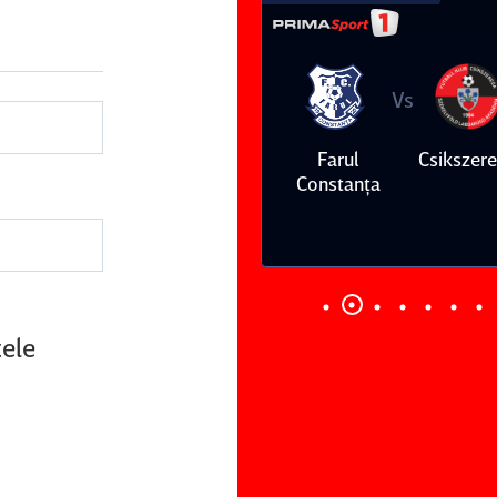
Vs
Vs
Farul
Csikszereda
Dinamo
FC Volunt
Constanţa
tele