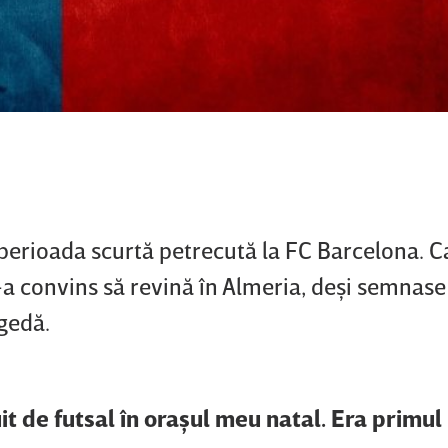
 perioada scurtă petrecută la FC Barcelona. C
l-a convins să revină în Almeria, deşi semnase
agedă.
it de futsal în oraşul meu natal. Era primu