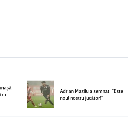
uriaşă
Adrian Mazilu a semnat: ”Este
tru
noul nostru jucător!”