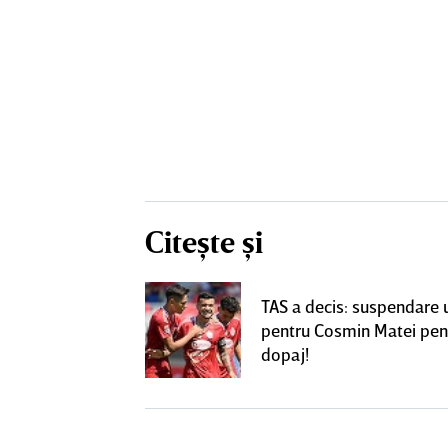
Citește și
! Dorit de FCSB,
TAS a decis: suspendare 
utea ajunge la
pentru Cosmin Matei pen
perLiga
dopaj!