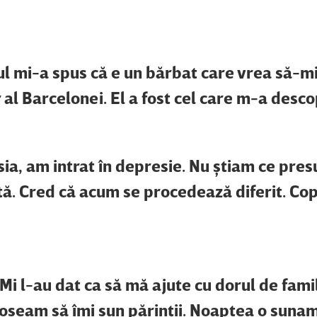
l mi-a spus că e un bărbat care vrea să-m
 al Barcelonei. El a fost cel care m-a desco
sia, am intrat în depresie. Nu ştiam ce pre
tă. Cred că acum se procedează diferit. Copii
i l-au dat ca să mă ajute cu dorul de famil
oloseam să îmi sun părinţii. Noaptea o suna