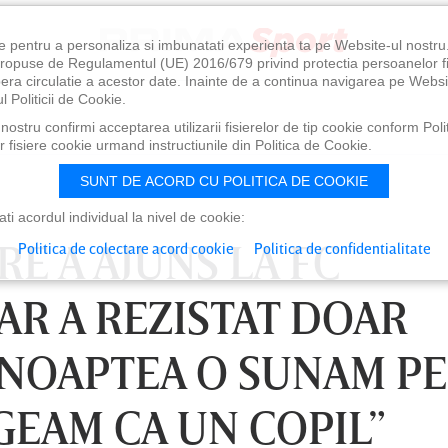
e pentru a personaliza si imbunatati experienta ta pe Website-ul nostr
i propuse de Regulamentul (UE) 2016/679 privind protectia persoanelor f
ibera circulatie a acestor date. Inainte de a continua navigarea pe Websi
l Politicii de Cookie.
ostru confirmi acceptarea utilizarii fisierelor de tip cookie conform Polit
 fisiere cookie urmand instructiunile din Politica de Cookie.
SUNT DE ACORD CU POLITICA DE COOKIE
i acordul individual la nivel de cookie:
E A AJUNS LA FC
Politica de colectare acord cookie
Politica de confidentialitate
AR A REZISTAT DOAR
 ”NOAPTEA O SUNAM PE
GEAM CA UN COPIL”
0
VINERI 07 AUG, 21:00
SÂ