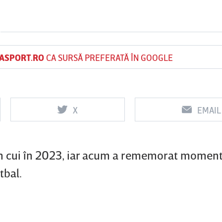
Vs
Vs
ASPORT.RO
CA SURSĂ PREFERATĂ ÎN GOOGLE
f
FCSB
UTA Arad
Rapid
X
EMAIL
în cui în 2023, iar acum a rememorat momen
tbal.