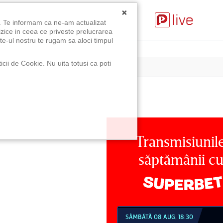
×
u. Te informam ca ne-am actualizat
izice in ceea ce priveste prelucrarea
te-ul nostru te rugam sa aloci timpul
icii de Cookie. Nu uita totusi ca poti
Transmisiunil
săptămânii c
MBĂTĂ 08 AUG, 18:30
SÂMBĂTĂ 08 AUG, 21:30