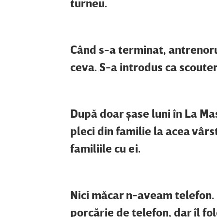
turneu.
Când s-a terminat, antrenoru
ceva. S-a introdus ca scouter
După doar şase luni în La Ma
pleci din familie la acea vârs
familiile cu ei.
Nici măcar n-aveam telefon. M
porcărie de telefon, dar îl f