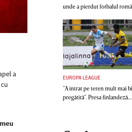
unde a pierdut fotbalul român
apel a
EUROPA LEAGUE
 cu
”A intrat pe teren mult mai b
pregătită”. Presa finlandeză,..
l meu