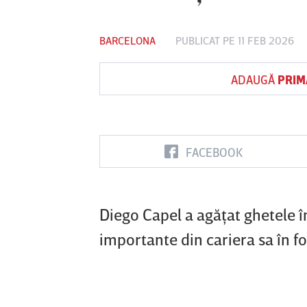
BARCELONA
PUBLICAT PE 11 FEB 2026
Vs
ADAUGĂ
PRIM
FC Botoşani
Corvinul
Sepsi OSK S
Hunedoara
Gheorghe
FACEBOOK
Diego Capel a agăţat ghetele 
importante din cariera sa în fo