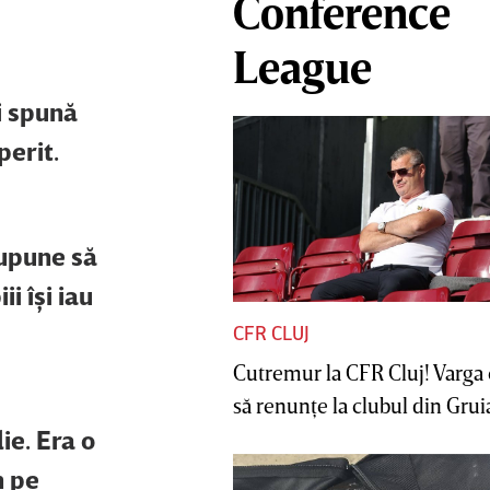
Conference
League
i spună
perit.
supune să
i îşi iau
CFR CLUJ
Cutremur la CFR Cluj! Varga 
să renunţe la clubul din Gruia 
ie. Era o
m pe