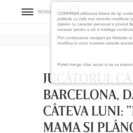
CAUTĂ
MENIU
COMPANIA utilizeaza fisiere de tip cooki
politicile cu cele mai recente modificar
datelor cu caracter personal si privind l
necesar pentru a citi si intelege continutu
Prin continuarea navigarii pe Website-ul n
modifica in orice moment setarile acestor
Puteti merge chiar acum si sa va exprimat
JUCĂTORUL CAR
BARCELONA, D
CÂTEVA LUNI:
MAMA ŞI PLÂN
LUNI 10 AUG, 18:30
LUNI 10 AUG, 21:3