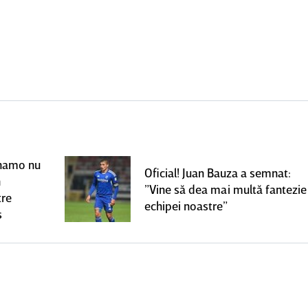
Dinamo nu
Oficial! Juan Bauza a semnat:
n
”Vine să dea mai multă fantezie
tre
echipei noastre”
s