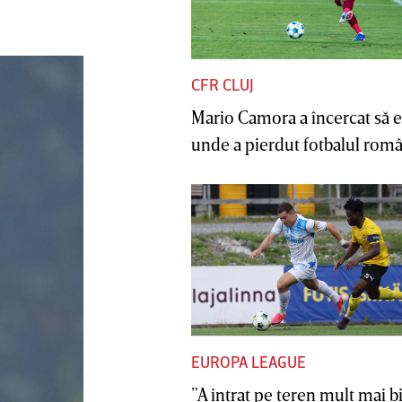
CFR CLUJ
Mario Camora a încercat să e
unde a pierdut fotbalul român
EUROPA LEAGUE
”A intrat pe teren mult mai b