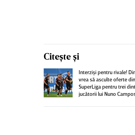
Citește și
iversitatea
Interzişi pentru rivale! 
pioana României
vrea să asculte oferte di
 iniţiativa în
SuperLiga pentru trei din
jucătorii lui Nuno Campo