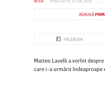
INTER
PUBLICAT PE 25 IUN 2026
ADAUGĂ
PRIM
Vs
FC Botoşani
Corvinul
Sepsi OSK S
Hunedoara
Gheorghe
FACEBOOK
Matteo Lavelli a vorbit despre 
care i-a urmărit îndeaproape e