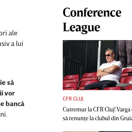
Conference
League
ori ale
siv a lui
ie să
i vor
CFR CLUJ
 pe bancă
Cutremur la CFR Cluj! Varga 
ni.
să renunţe la clubul din Gruia 