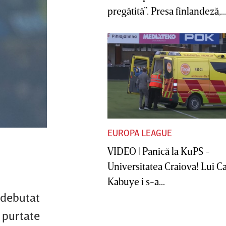
pregătită”. Presa finlandeză,..
EUROPA LEAGUE
VIDEO | Panică la KuPS -
Universitatea Craiova! Lui C
Kabuye i s-a...
a debutat
e purtate