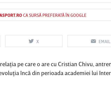
ASPORT.RO
CA SURSĂ PREFERATĂ ÎN GOOGLE
Vs
Vs
f
FCSB
UTA Arad
Rapid
X
EMAIL
relaţia pe care o are cu Cristian Chivu, antre
voluţia încă din perioada academiei lui Inter