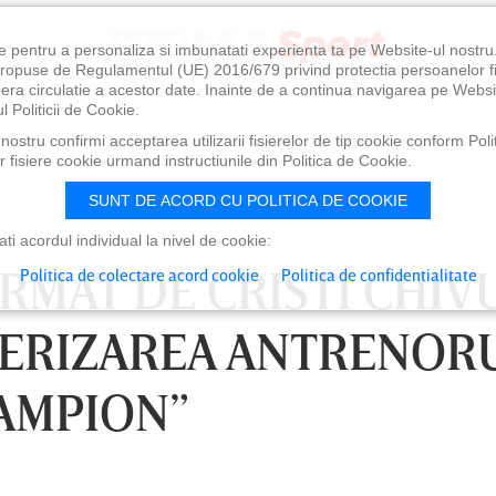
e pentru a personaliza si imbunatati experienta ta pe Website-ul nostr
i propuse de Regulamentul (UE) 2016/679 privind protectia persoanelor f
ibera circulatie a acestor date. Inainte de a continua navigarea pe Websi
l Politicii de Cookie.
ostru confirmi acceptarea utilizarii fisierelor de tip cookie conform Polit
 fisiere cookie urmand instructiunile din Politica de Cookie.
SUNT DE ACORD CU POLITICA DE COOKIE
i acordul individual la nivel de cookie:
MAT DE CRISTI CHIVU
Politica de colectare acord cookie
Politica de confidentialitate
ERIZAREA ANTRENOR
AMPION”
0
VINERI 07 AUG, 21:00
SÂ