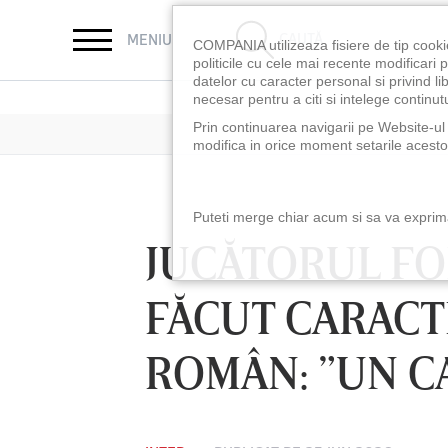
CAUTĂ
MENIU
COMPANIA utilizeaza fisiere de tip cooki
politicile cu cele mai recente modificar
datelor cu caracter personal si privind l
necesar pentru a citi si intelege continutu
Prin continuarea navigarii pe Website-ul n
modifica in orice moment setarile acestor
Puteti merge chiar acum si sa va exprimat
JUCĂTORUL FOR
FĂCUT CARACT
ROMÂN: ”UN C
LUNI 10 AUG, 18:30
LUNI 10 AUG, 21:3