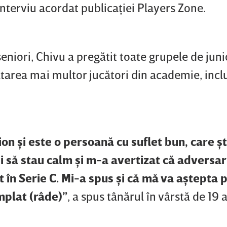
nterviu acordat publicaţiei Players Zone.
eniori, Chivu a pregătit toate grupele de juni
tarea mai multor jucători din academie, inclu
on şi este o persoană cu suflet bun, care şt
şi să stau calm şi m-a avertizat că adversari
t în Serie C. Mi-a spus şi că mă va aştepta
âmplat (râde)”
, a spus tânărul în vârstă de 19 a