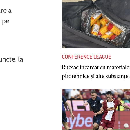
re a
t pe
CONFERENCE LEAGUE
ncte, la
Rucsac încărcat cu materiale
pirotehnice şi alte substanţe, 