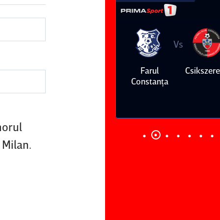
Vs
Vs
Farul
Csikszereda
Dinamo
FC Volunt
Constanţa
norul
 Milan.