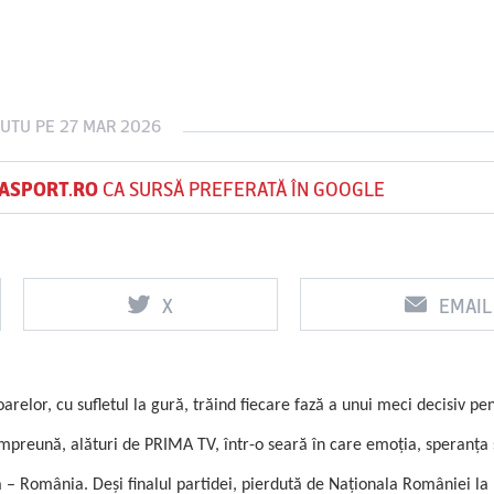
Vs
Vs
CUTU
PE 27 MAR 2026
f
FCSB
UTA Arad
Rapid
ASPORT.RO
CA SURSĂ PREFERATĂ ÎN GOOGLE
X
EMAIL
zoarelor, cu sufletul la gură, trăind fiecare fază a unui meci decisiv pe
împreună, alături de PRIMA TV, într-o seară în care emoţia, speranţa 
ia – România. De
şi finalul partidei, pierdută de Naţionala României la 