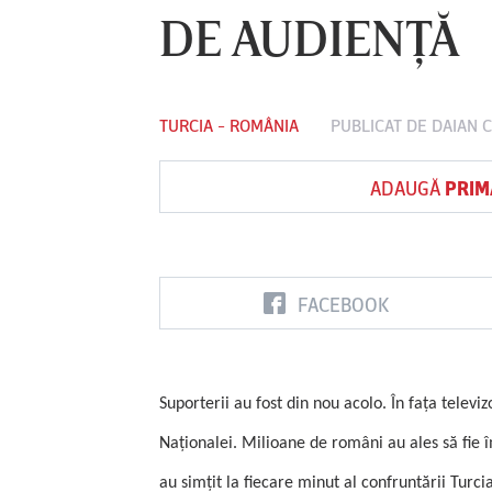
DE AUDIENŢĂ
Vs
TURCIA - ROMÂNIA
PUBLICAT DE
DAIAN 
FC Botoşani
Corvinul
Sepsi OSK S
Hunedoara
Gheorghe
ADAUGĂ
PRIM
FACEBOOK
Suporterii au fost din nou acolo. În faţa televi
Naţionalei. Milioane de români au ales să fie 
au simţit la fiecare minut al confruntării Turc