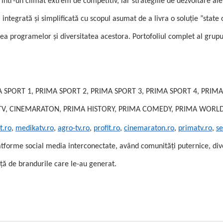
 într-un climat extrem de competitiv, iar strategiile de dezvoltare al
tegrată şi simplificată cu scopul asumat de a livra o soluţie ”state o
atea programelor şi diversitatea acestora. Portofoliul complet al grupu
 SPORT 1, PRIMA SPORT 2, PRIMA SPORT 3, PRIMA SPORT 4, PRIMA
 TV, CINEMARATON, PRIMA HISTORY, PRIMA COMEDY, PRIMA WORLD
t.ro
,
medikatv.ro
,
agro-
tv.ro
,
profit.ro
,
cinemaraton.
ro
,
primatv.ro
,
se
tforme social media interconectate, având comunităţi puternice, dive
faţă de brandurile care le-au generat.