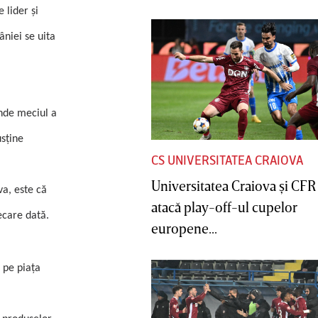
 lider şi
niei se uita
unde meciul a
usţine
CS UNIVERSITATEA CRAIOVA
Universitatea Craiova şi CFR
va, este că
atacă play-off-ul cupelor
ecare dată.
europene...
 pe piaţa