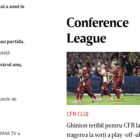
ui a avut in
Conference
League
eau partida
,
piaţă.
mărul unu,
uncte de
CFR CLUJ
Ghinion teribil pentru CFR l
tragerea la sorţi a play-off-ul
PRIMA TV a