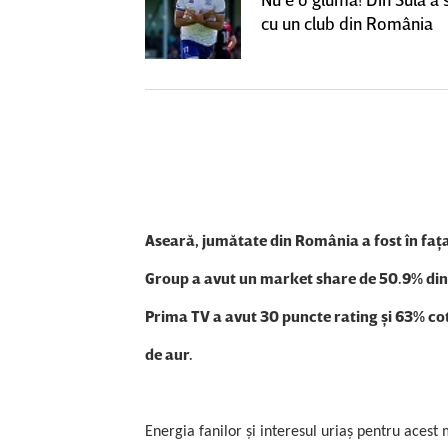
SuperLiga: ”Nu
cu un club din România
teresant decât
ra actuală”
Aseară, jumătate din România a fost în faţa
Group a avut un market share de
50.9% din
Prima TV a avut 30 puncte rating şi 63% cot
de aur.
Energia fanilor şi interesul uriaş pentru aces