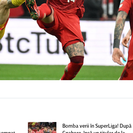
Bomba verii în SuperLiga! După
 semnat
Gnahore, încă un titular de la