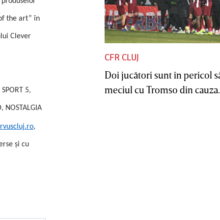
e produselor
f the art” în
lui Clever
CFR CLUJ
Doi jucători sunt în pericol s
meciul cu Tromso din cauza..
 SPORT 5,
, NOSTALGIA
rvuscluj.ro
,
rse şi cu