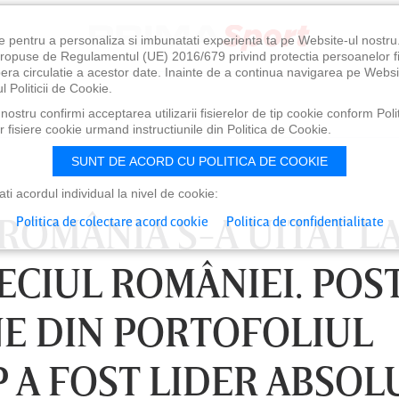
e pentru a personaliza si imbunatati experienta ta pe Website-ul nostr
i propuse de Regulamentul (UE) 2016/679 privind protectia persoanelor f
ibera circulatie a acestor date. Inainte de a continua navigarea pe Websi
l Politicii de Cookie.
ostru confirmi acceptarea utilizarii fisierelor de tip cookie conform Polit
 fisiere cookie urmand instructiunile din Politica de Cookie.
SUNT DE ACORD CU POLITICA DE COOKIE
i acordul individual la nivel de cookie:
ROMÂNIA S-A UITAT L
Politica de colectare acord cookie
Politica de confidentialitate
ECIUL ROMÂNIEI. POS
NE DIN PORTOFOLIUL
 A FOST LIDER ABSOL
0
VINERI 07 AUG, 21:00
SÂ