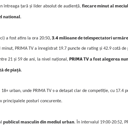
fiecare minut al meciul
in întreaga ţară şi lider absolut de audienţă,
l national.
, 3.4 milioane de telespectatori urmăr
) a fost atins la ora 20:50
 minut, PRIMA TV a înregistrat 19.7 puncte de rating şi 42.9 cotă de 
PRIMA TV a fost alegerea nu
tre 21 şi 59 de ani, la nivel naţional,
tă de piaţă.
 18+ urban, unde PRIMA TV s-a detaşat clar de competiţie, cu 17.4 p
iv principalele posturi concurente.
publicul masculin din mediul urban.
al
În intervalul 19:00-20:52, 