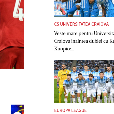
CS UNIVERSITATEA CRAIOVA
Veste mare pentru Universit
Craiova înaintea dublei cu 
Kuopio:...
EUROPA LEAGUE
E gata! FCSB a transferat un