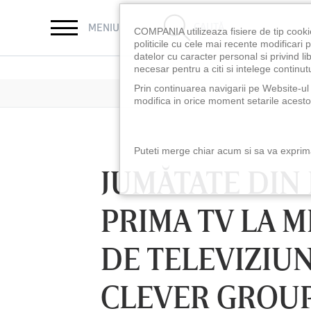
CAUTĂ
MENIU
COMPANIA utilizeaza fisiere de tip cooki
politicile cu cele mai recente modificar
datelor cu caracter personal si privind l
necesar pentru a citi si intelege continutu
Prin continuarea navigarii pe Website-ul n
modifica in orice moment setarile acestor
Puteti merge chiar acum si sa va exprimat
JUMĂTATE DIN 
PRIMA TV LA M
DE TELEVIZIU
CLEVER GROUP
LUNI 10 AUG, 18:30
LUNI 10 AUG, 21:3