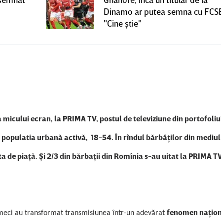
Dinamo ar putea semna cu FCS
"Cine ştie"
 micului ecran, la PRIMA TV, postul de televiziune din portofoliu
 populatia urbană activă, 18-54. În rîndul bărbăţilor din mediul
a de piaţă. Şi 2/3 din bărbaţii din Romînia s-au uitat la PRIMA T
fenomen naţio
t meci au transformat transmisiunea într-un adevărat