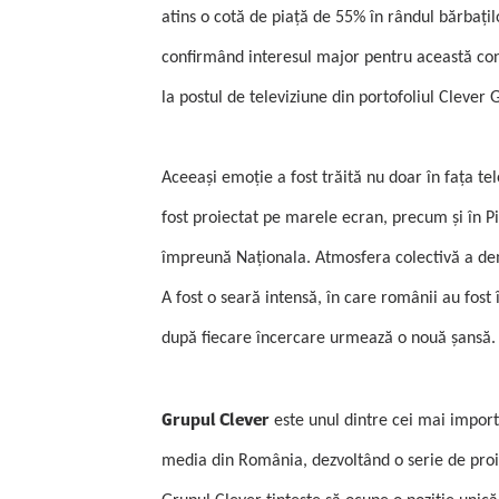
atins o cotă de piaţă de 55% în rândul bărbaţilo
confirmând interesul major pentru această co
la postul de televiziune din portofoliul Clever 
Aceeaşi emoţie a fost trăită nu doar în faţa te
fost proiectat pe marele ecran, precum şi în Pi
împreună Naţionala. Atmosfera colectivă a dem
A fost o seară intensă, în care românii au fost 
după fiecare încercare urmează o nouă şansă. D
Grupul Clever
este unul dintre cei mai import
media din România, dezvoltând o serie de proiec