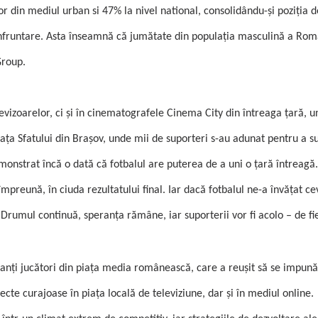
r din mediul urban si 47% la nivel national, consolidându-şi poziţia de
nfruntare. Asta înseamnă că jumătate din populaţia masculină a Româ
Group.
levizoarelor, ci şi în cinematografele Cinema City din întreaga ţară, 
aţa Sfatului din Braşov, unde mii de suporteri s-au adunat pentru a s
onstrat încă o dată că fotbalul are puterea de a uni o ţară întreagă.
împreună, în ciuda rezultatului final. Iar dacă fotbalul ne-a învăţat ce
rumul continuă, speranţa rămâne, iar suporterii vor fi acolo – de fi
anţi jucători din piaţa media românească, care a reuşit să se impună
te curajoase în piaţa locală de televiziune, dar şi în mediul online.