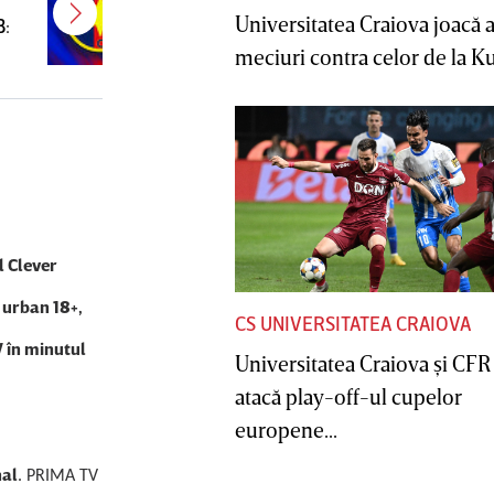
jucător campion şi câştigător de
Universitatea Craiova joacă
B:
Cupă
meciuri contra celor de la Ku
l Clever
 urban 18+,
CS UNIVERSITATEA CRAIOVA
V în minutul
Universitatea Craiova şi CFR
atacă play-off-ul cupelor
europene...
nal
. PRIMA TV