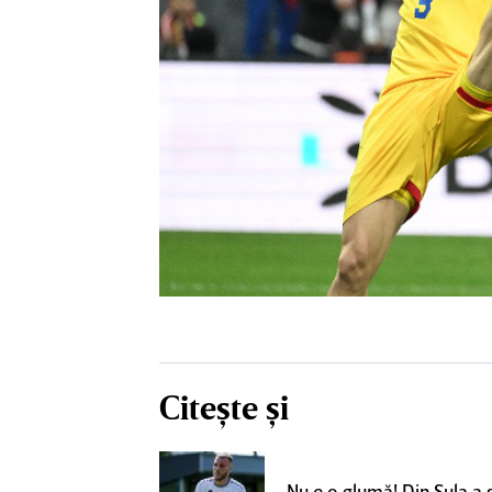
Citește și
un grup de
ci pentru a
Nu e o glumă! Din Sula a