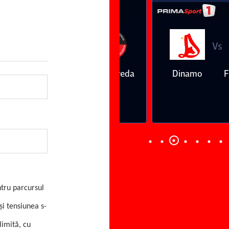
Vs
Vs
Farul
Csikszereda
Dinamo
FC Volunt
Constanţa
ntru parcursul
şi tensiunea s-
limită, cu