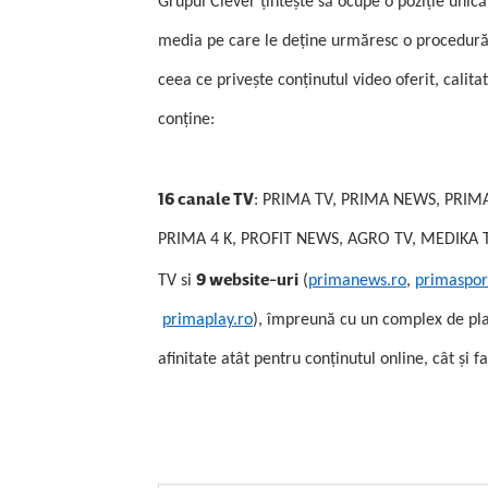
Grupul Clever ţinteşte să ocupe o poziţie unică
media pe care le deţine urmăresc o procedură in
ceea ce priveşte conţinutul video oferit, calit
conţine:
16 canale TV
: PRIMA TV, PRIMA NEWS, PRIMA
PRIMA 4 K, PROFIT NEWS, AGRO TV, MEDIKA
9 website-uri
TV si
(
primanews.ro
,
pri
maspor
primaplay.ro
), împreună cu un complex de pla
afinitate atât pentru conţinutul online, cât şi 