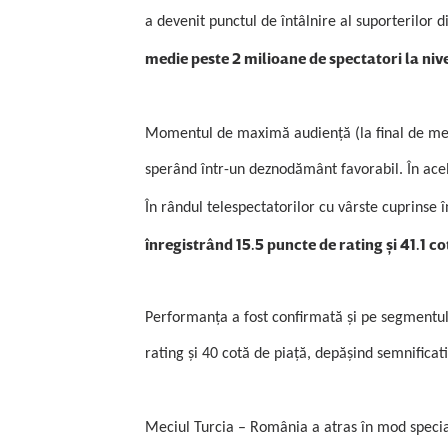
a devenit punctul de întâlnire al suporterilor d
medie peste 2 milioane de spectatori la nive
Momentul de maximă audienţă (la final de meci
sperând într-un deznodământ favorabil. În acel
În rândul telespectatorilor cu vârste cuprinse în
înregistrând 15.5 puncte de rating şi 41.1 co
Performanţa a fost confirmată şi pe segmentul
rating şi 40 cotă de piaţă, depăşind semnificat
Meciul Turcia – România a atras în mod speci