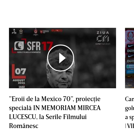
”Eroii de la Mexico 70”, proiecţie
Cam
specială IN MEMORIAM MIRCEA
gol
LUCESCU, la Serile Filmului
a s
Românesc
| V