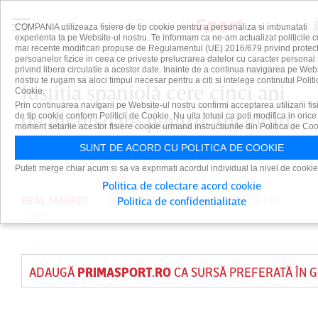
COMPANIA utilizeaza fisiere de tip cookie pentru a personaliza si imbunatati
experienta ta pe Website-ul nostru. Te informam ca ne-am actualizat politicile c
mai recente modificari propuse de Regulamentul (UE) 2016/679 privind protect
persoanelor fizice in ceea ce priveste prelucrarea datelor cu caracter personal 
privind libera circulatie a acestor date. Inainte de a continua navigarea pe Web
nostru te rugam sa aloci timpul necesar pentru a citi si intelege continutul Politi
Justiţia spaniolă cere cinci ani
Cookie.
Prin continuarea navigarii pe Website-ul nostru confirmi acceptarea utilizarii fis
de închisoare pentru Ancelotti,
de tip cookie conform Politicii de Cookie. Nu uita totusi ca poti modifica in orice
moment setarile acestor fisiere cookie urmand instructiunile din Politica de Coo
acuzat de evaziune fiscală
SUNT DE ACORD CU POLITICA DE COOKIE
Puteti merge chiar acum si sa va exprimati acordul individual la nivel de cookie
Politica de colectare acord cookie
REAL MADRID
PUBLICAT DE
DAIAN CUTU
PE 13 IUN
Politica de confidentialitate
2024
ADAUGĂ
PRIMASPORT.RO
CA SURSĂ PREFERATĂ ÎN 