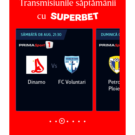
Transmisiunile săptămânii
cu
SÂMBĂTĂ 08 AUG, 21:30
DUMINICĂ 09 AUG, 1
Vs
V
eda
Dinamo
FC Voluntari
Petrolul
Ploieşti