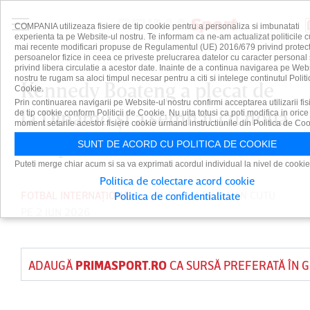
COMPANIA utilizeaza fisiere de tip cookie pentru a personaliza si imbunatati
experienta ta pe Website-ul nostru. Te informam ca ne-am actualizat politicile c
mai recente modificari propuse de Regulamentul (UE) 2016/679 privind protect
persoanelor fizice in ceea ce priveste prelucrarea datelor cu caracter personal 
privind libera circulatie a acestor date. Inainte de a continua navigarea pe Web
nostru te rugam sa aloci timpul necesar pentru a citi si intelege continutul Politi
Kennedy Boateng a plecat de
Cookie.
Prin continuarea navigarii pe Website-ul nostru confirmi acceptarea utilizarii fis
la Dinamo şi a semnat cu noua
de tip cookie conform Politicii de Cookie. Nu uita totusi ca poti modifica in orice
moment setarile acestor fisiere cookie urmand instructiunile din Politica de Coo
echipă
SUNT DE ACORD CU POLITICA DE COOKIE
Puteti merge chiar acum si sa va exprimati acordul individual la nivel de cookie
Politica de colectare acord cookie
FOTBAL INTERNAȚIONAL
PUBLICAT DE
DAIAN CUTU
Politica de confidentialitate
PE 2 IUN 2026
ADAUGĂ
PRIMASPORT.RO
CA SURSĂ PREFERATĂ ÎN 