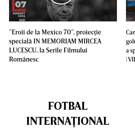
”Eroii de la Mexico 70”, proiecţie
Cam
specială IN MEMORIAM MIRCEA
gol
LUCESCU, la Serile Filmului
a s
Românesc
| V
FOTBAL
INTERNAȚIONAL