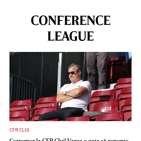
CONFERENCE
LEAGUE
CFR CLUJ
Cutremur la CFR Cluj! Varga e gata să renunţe