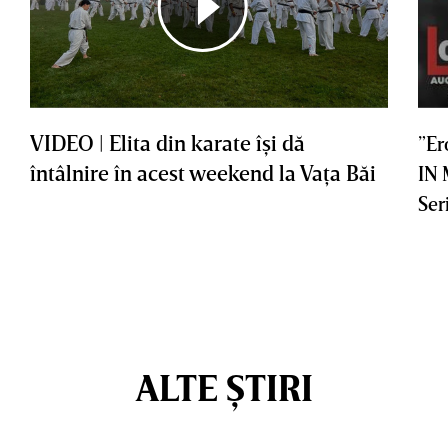
VIDEO | Elita din karate îşi dă
”Er
întâlnire în acest weekend la Vaţa Băi
IN
Ser
ALTE ȘTIRI