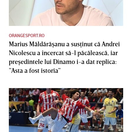
ORANGESPORT.RO
Marius Măldărăşanu a susţinut că Andrei
Nicolescu a încercat să-l păcălească, iar
preşedintele lui Dinamo i-a dat replica:
”Asta a fost istoria”