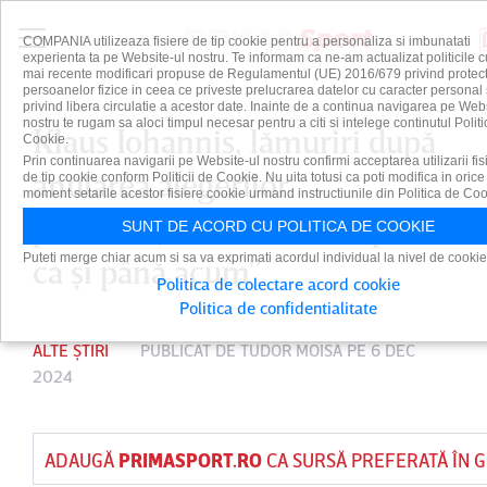
COMPANIA utilizeaza fisiere de tip cookie pentru a personaliza si imbunatati
experienta ta pe Website-ul nostru. Te informam ca ne-am actualizat politicile c
mai recente modificari propuse de Regulamentul (UE) 2016/679 privind protect
persoanelor fizice in ceea ce priveste prelucrarea datelor cu caracter personal 
privind libera circulatie a acestor date. Inainte de a continua navigarea pe Web
nostru te rugam sa aloci timpul necesar pentru a citi si intelege continutul Politi
Klaus Iohannis, lămuriri după
Cookie.
Prin continuarea navigarii pe Website-ul nostru confirmi acceptarea utilizarii fis
anularea alegerilor
de tip cookie conform Politicii de Cookie. Nu uita totusi ca poti modifica in orice
moment setarile acestor fisiere cookie urmand instructiunile din Politica de Coo
prezidenţiale! "Mă voi implica
SUNT DE ACORD CU POLITICA DE COOKIE
Puteti merge chiar acum si sa va exprimati acordul individual la nivel de cookie
ca şi până acum"
Politica de colectare acord cookie
Politica de confidentialitate
ALTE ȘTIRI
PUBLICAT DE
TUDOR MOISA
PE 6 DEC
2024
ADAUGĂ
PRIMASPORT.RO
CA SURSĂ PREFERATĂ ÎN 