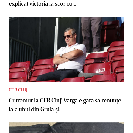
explicat victoria la scor cu...
CFR CLUJ
Cutremur la CFR Cluj! Varga e gata să renunţe
la clubul din Gruia şi...