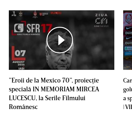
”Eroii de la Mexico 70”, proiecţie
Cam
specială IN MEMORIAM MIRCEA
gol
LUCESCU, la Serile Filmului
a s
Românesc
| V