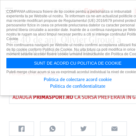
COMPANIA utilizeaza fisiere de tip cookie pentru a personaliza si imbunatati
experienta ta pe Website-ul nostru. Te informam ca ne-am actualizat politicile c
mai recente modificari propuse de Regulamentul (UE) 2016/679 privind protect
persoanelor fizice in ceea ce priveste prelucrarea datelor cu caracter personal 
privind libera circulatie a acestor date. Inainte de a continua navigarea pe Web
nostru te rugam sa aloci timpul necesar pentru a citi si intelege continutul Politi
La 40 de ani, Olivier Giroud a
Cookie.
Prin continuarea navigarii pe Website-ul nostru confirmi acceptarea utilizarii fis
semnat un nou contract
de tip cookie conform Politicii de Cookie. Nu uita totusi ca poti modifica in orice
moment setarile acestor fisiere cookie urmand instructiunile din Politica de Coo
SUNT DE ACORD CU POLITICA DE COOKIE
Puteti merge chiar acum si sa va exprimati acordul individual la nivel de cookie
FOTBAL INTERNAȚIONAL
PUBLICAT PE 8 IUN 2026
Politica de colectare acord cookie
Politica de confidentialitate
ADAUGĂ
PRIMASPORT.RO
CA SURSĂ PREFERATĂ ÎN 