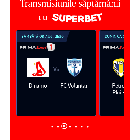
Transmisiunile săptămânii
cu
SÂMBĂTĂ 08 AUG, 21:30
DUMINICĂ 09 AUG, 1
Vs
V
eda
Dinamo
FC Voluntari
Petrolul
Ploieşti