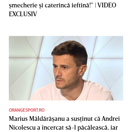
şmecherie şi caterincă ieftină!” | VIDEO
EXCLUSIV
ORANGESPORT.RO
Marius Măldărăşanu a susţinut că Andrei
Nicolescu a încercat să-l păcălească, iar