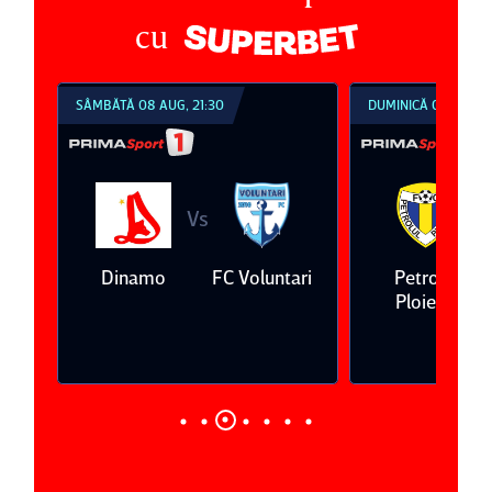
cu
SÂMBĂTĂ 08 AUG, 21:30
DUMINICĂ 09 AUG, 1
Vs
V
eda
Dinamo
FC Voluntari
Petrolul
Ploieşti