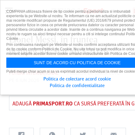
COMPANIA utilizeaza fisiere de tip cookie pentru a personaliza si imbunatati
experienta ta pe Website-ul nostru. Te informam ca ne-am actualizat politicile c
mai recente modificari propuse de Regulamentul (UE) 2016/679 privind protect
persoanelor fizice in ceea ce priveste prelucrarea datelor cu caracter personal 
privind libera circulatie a acestor date. Inainte de a continua navigarea pe Web
nostru te rugam sa aloci timpul necesar pentru a citi si intelege continutul Politi
Lionel Messi, în fruntea
Cookie.
Prin continuarea navigarii pe Website-ul nostru confirmi acceptarea utilizarii fis
echipei All-Star MLS 2026
de tip cookie conform Politicii de Cookie. Nu uita totusi ca poti modifica in orice
moment setarile acestor fisiere cookie urmand instructiunile din Politica de Coo
SUNT DE ACORD CU POLITICA DE COOKIE
Puteti merge chiar acum si sa va exprimati acordul individual la nivel de cookie
FOTBAL INTERNAȚIONAL
PUBLICAT DE
DAIAN CUTU
Politica de colectare acord cookie
PE 6 IUN 2026
Politica de confidentialitate
ADAUGĂ
PRIMASPORT.RO
CA SURSĂ PREFERATĂ ÎN 