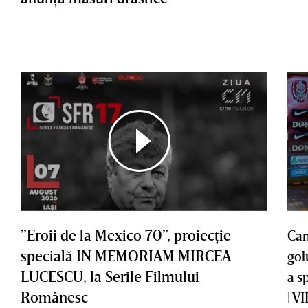
”Eroii de la Mexico 70”, proiecţie
Cam
specială IN MEMORIAM MIRCEA
gol
LUCESCU, la Serile Filmului
a s
Românesc
| V