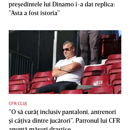
preşedintele lui Dinamo i-a dat replica:
”Asta a fost istoria”
CFR CLUJ
”O să curăţ inclusiv pantaloni, antrenori
şi câţiva dintre jucători”. Patronul lui CFR
anunţă măsuri drastice