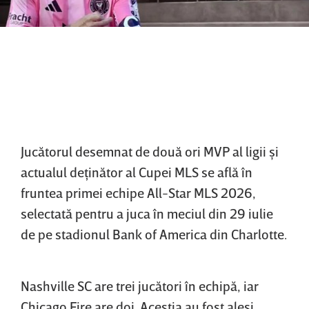
Jucătorul desemnat de două ori MVP al ligii şi
actualul deţinător al Cupei MLS se află în
fruntea primei echipe All-Star MLS 2026,
selectată pentru a juca în meciul din 29 iulie
de pe stadionul Bank of America din Charlotte.
Nashville SC are trei jucători în echipă, iar
Chicago Fire are doi. Aceştia au fost aleşi