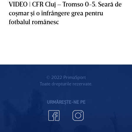
VIDEO | CFR Cluj – Tromso 0-5. Seară de
coşmar şi o înfrângere grea pentru
fotbalul românesc
© 2022 PrimaSport
Toate drepturile rezervate.
URMĂREȘTE-NE PE