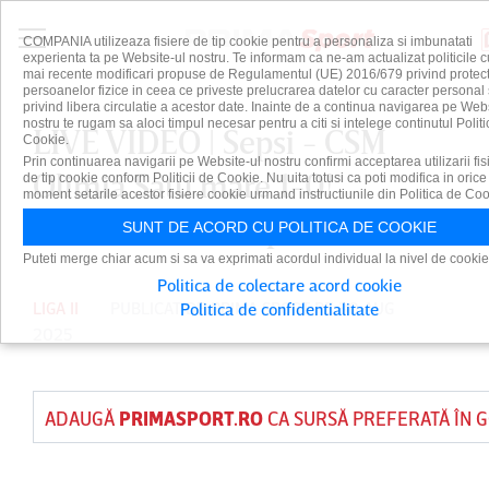
COMPANIA utilizeaza fisiere de tip cookie pentru a personaliza si imbunatati
experienta ta pe Website-ul nostru. Te informam ca ne-am actualizat politicile c
mai recente modificari propuse de Regulamentul (UE) 2016/679 privind protect
persoanelor fizice in ceea ce priveste prelucrarea datelor cu caracter personal 
privind libera circulatie a acestor date. Inainte de a continua navigarea pe Web
nostru te rugam sa aloci timpul necesar pentru a citi si intelege continutul Politi
LIVE VIDEO | Sepsi - CSM
Cookie.
Prin continuarea navigarii pe Website-ul nostru confirmi acceptarea utilizarii fis
Olimia Satu mare 1-0!
de tip cookie conform Politicii de Cookie. Nu uita totusi ca poti modifica in orice
moment setarile acestor fisiere cookie urmand instructiunile din Politica de Coo
Covăsnenii se impun la limită
SUNT DE ACORD CU POLITICA DE COOKIE
Puteti merge chiar acum si sa va exprimati acordul individual la nivel de cookie
Politica de colectare acord cookie
LIGA II
PUBLICAT DE
PRIMA SPORT
PE 30 AUG
Politica de confidentialitate
2025
ADAUGĂ
PRIMASPORT.RO
CA SURSĂ PREFERATĂ ÎN 