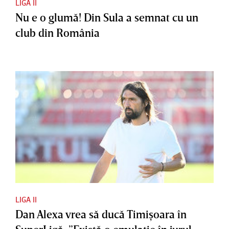
LIGA II
Nu e o glumă! Din Sula a semnat cu un
club din România
LIGA II
Dan Alexa vrea să ducă Timişoara în