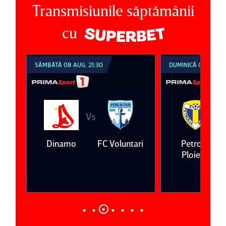
Transmisiunile săptămânii
cu
SÂMBĂTĂ 08 AUG, 21:30
DUMINICĂ 09 AUG, 1
Vs
V
eda
Dinamo
FC Voluntari
Petrolul
Ploieşti