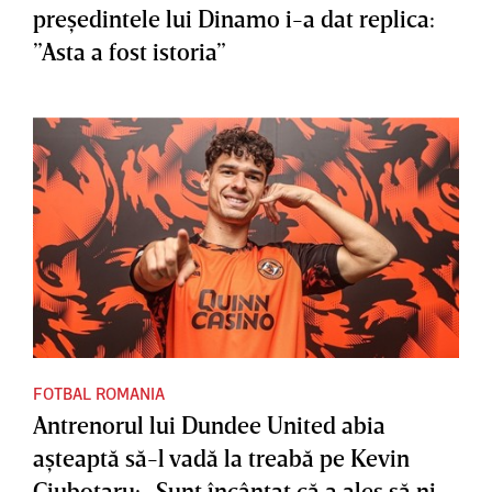
preşedintele lui Dinamo i-a dat replica:
”Asta a fost istoria”
FOTBAL ROMANIA
Antrenorul lui Dundee United abia
aşteaptă să-l vadă la treabă pe Kevin
Ciubotaru: „Sunt încântat că a ales să ni