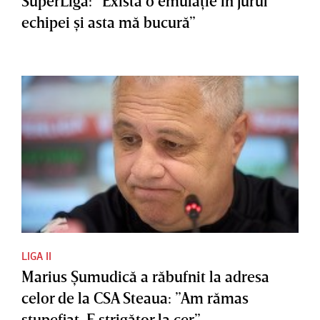
SuperLigă: ”Există o emulaţie în jurul
echipei şi asta mă bucură”
LIGA II
Marius Şumudică a răbufnit la adresa
celor de la CSA Steaua: ”Am rămas
stupefiat. E strigător la cer”