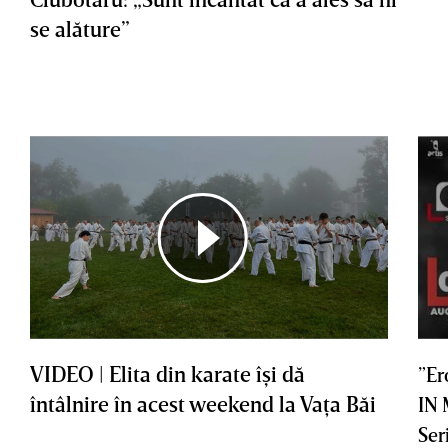
se alăture”
VIDEO | Elita din karate îşi dă
”Er
întâlnire în acest weekend la Vaţa Băi
IN
Ser