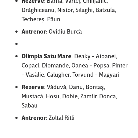
Rezerve
: Barha, Vârtej, Cmiljanic,
Drăghiceanu, Nistor, Silaghi, Batzula,
Techereş, Păun
Antrenor
: Ovidiu Burcă
Olimpia Satu Mare
: Deaky - Aioanei,
Copaci, Diomande, Oanea - Popşa, Pinter
- Văsălie, Calugher, Torvund - Magyari
Rezerve
: Văduvă, Danu, Bontaş,
Mustacă, Hosu, Dobie, Zamfir. Donca,
Sabău
Antrenor
: Zoltal Ritli