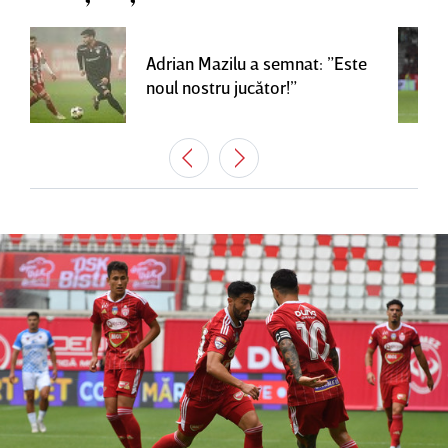
Adrian Mazilu a semnat: ”Este
noul nostru jucător!”