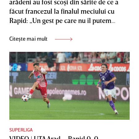
arădeni au fost scoşi din sărite de ce a
făcut francezul la finalul meciului cu
Rapid: „Un gest pe care nu îl putem
accepta”
Citește mai mult
SUPERLIGA
VIDEO | UTA Arad – Rapid 0-0.