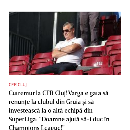
CFR CLUJ
Cutremur la CFR Cluj! Varga e gata să
renunţe la clubul din Gruia şi să
investească la o altă echipă din
SuperLiga: ”Doamne ajută să-i duc în
Champions League!”