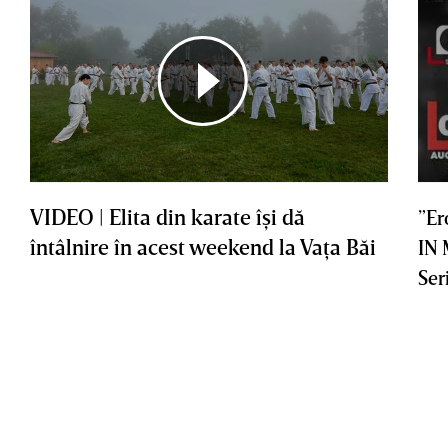
VIDEO | Elita din karate îşi dă
”Er
întâlnire în acest weekend la Vaţa Băi
IN
Ser