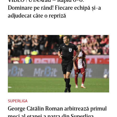
Dominare pe rând! Fiecare echipă şi-a
adjudecat câte o repriză
SUPERLIGA
George Cătălin Roman arbitrează primul
meci al etapei a patra din Superliga