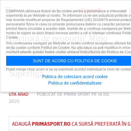
COMPANIA utilizeaza fisiere de tip cookie pentru a personaliza si imbunatati
experienta ta pe Website-ul nostru. Te informam ca ne-am actualizat politicile c
mai recente modificari propuse de Regulamentul (UE) 2016/679 privind protect
persoanelor fizice in ceea ce priveste prelucrarea datelor cu caracter personal 
privind libera circulatie a acestor date. Inainte de a continua navigarea pe Web
nostru te rugam sa aloci timpul necesar pentru a citi si intelege continutul Politi
Lovitură de proporţii! Mino
Cookie.
Prin continuarea navigarii pe Website-ul nostru confirmi acceptarea utilizarii fis
Sota a plecat de la Sepsi şi a
de tip cookie conform Politicii de Cookie. Nu uita totusi ca poti modifica in orice
moment setarile acestor fisiere cookie urmand instructiunile din Politica de Coo
semnat cu o echipă din
SUNT DE ACORD CU POLITICA DE COOKIE
Puteti merge chiar acum si sa va exprimati acordul individual la nivel de cookie
Superliga
Politica de colectare acord cookie
Politica de confidentialitate
UTA ARAD
PUBLICAT DE
PRIMA SPORT
PE 14 IUL
2025
ADAUGĂ
PRIMASPORT.RO
CA SURSĂ PREFERATĂ ÎN 