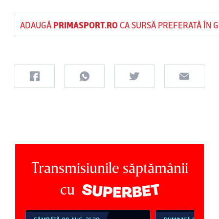
ADAUGĂ
PRIMASPORT.RO
CA SURSĂ PREFERATĂ ÎN 
Transmisiunile săptămânii
cu