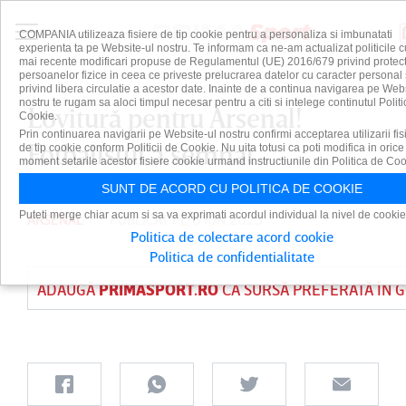
COMPANIA utilizeaza fisiere de tip cookie pentru a personaliza si imbunatati
experienta ta pe Website-ul nostru. Te informam ca ne-am actualizat politicile c
mai recente modificari propuse de Regulamentul (UE) 2016/679 privind protect
persoanelor fizice in ceea ce priveste prelucrarea datelor cu caracter personal 
privind libera circulatie a acestor date. Inainte de a continua navigarea pe Web
nostru te rugam sa aloci timpul necesar pentru a citi si intelege continutul Politi
Lovitură pentru Arsenal!
Cookie.
Prin continuarea navigarii pe Website-ul nostru confirmi acceptarea utilizarii fis
Fotbalistul a semnat
de tip cookie conform Politicii de Cookie. Nu uita totusi ca poti modifica in orice
moment setarile acestor fisiere cookie urmand instructiunile din Politica de Coo
SUNT DE ACORD CU POLITICA DE COOKIE
Puteti merge chiar acum si sa va exprimati acordul individual la nivel de cookie
ARSENAL
PUBLICAT PE 6 IUN 2025
Politica de colectare acord cookie
Politica de confidentialitate
ADAUGĂ
PRIMASPORT.RO
CA SURSĂ PREFERATĂ ÎN 