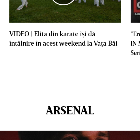
VIDEO | Elita din karate îşi dă
”Er
întâlnire în acest weekend la Vaţa Băi
IN
Ser
ARSENAL