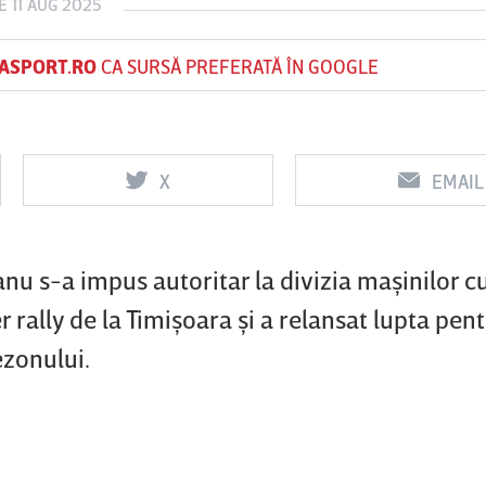
E 11 AUG 2025
ASPORT.RO
CA SURSĂ PREFERATĂ ÎN GOOGLE
Vs
Vs
f
FCSB
UTA Arad
Rapid
X
EMAIL
nu s-a impus autoritar la divizia maşinilor c
 rally de la Timişoara şi a relansat lupta pentr
ezonului.