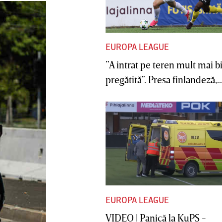
EUROPA LEAGUE
”A intrat pe teren mult mai b
pregătită”. Presa finlandeză,..
EUROPA LEAGUE
VIDEO | Panică la KuPS -