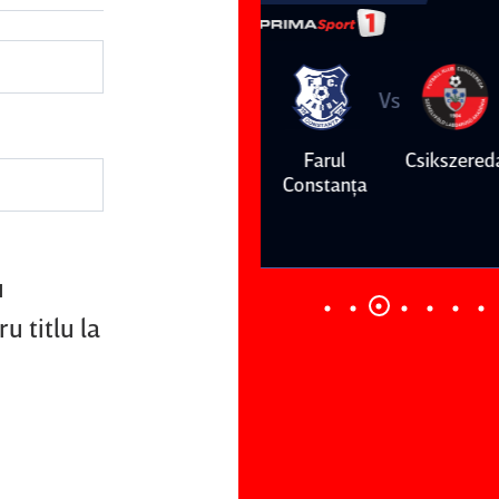
Vs
Vs
Farul
Csikszereda
Dinamo
FC Volunt
Constanţa
u
u titlu la