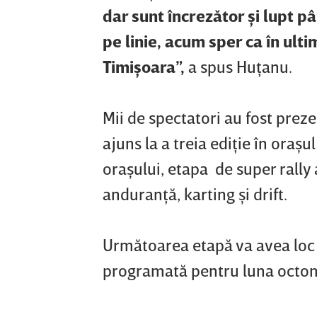
dar sunt încrezător şi lupt p
pe linie, acum sper ca în ult
Timişoara”,
a spus Huţanu.
Mii de spectatori au fost preze
ajuns la a treia ediţie în oraş
oraşului, etapa de super rally a
anduranţă, karting şi drift.
Următoarea etapă va avea loc î
programată pentru luna octomb