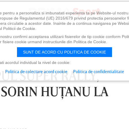
e pentru a personaliza si imbunatati experienta ta pe Website-ul nostr
i propuse de Regulamentul (UE) 2016/679 privind protectia persoanelor f
ibera circulatie a acestor date. Inainte de a continua navigarea pe Websi
l Politicii de Cookie.
ostru confirmi acceptarea utilizarii fisierelor de tip cookie conform Polit
 fisiere cookie urmand instructiunile din Politica de Cookie.
SUNT DE ACORD CU POLITICA DE COOKIE
i acordul individual la nivel de cookie:
UL SUPER RALLY,
Politica de colectare acord cookie
Politica de confidentialitate
 SORIN HUŢANU LA
0
VINERI 07 AUG, 21:00
SÂ