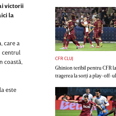
 victorii
ici la
, care a
n centrul
CFR CLUJ
în coastă,
Ghinion teribil pentru CFR l
tragerea la sorţi a play-off-ul
la este