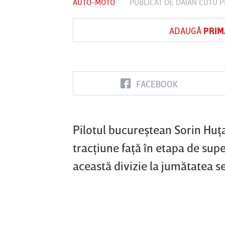
AUTO-MOTO
PUBLICAT DE
DAIAN CUTU
P
ADAUGĂ
PRIM
Vs
FC Botoşani
Corvinul
Sepsi OSK S
Hunedoara
Gheorghe
FACEBOOK
Pilotul bucureştean Sorin Huţa
tracţiune faţă în etapa de super
această divizie la jumătatea s