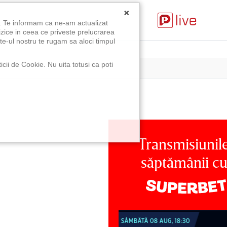
×
u. Te informam ca ne-am actualizat
izice in ceea ce priveste prelucrarea
te-ul nostru te rugam sa aloci timpul
icii de Cookie. Nu uita totusi ca poti
Transmisiunil
săptămânii c
MBĂTĂ 08 AUG, 18:30
SÂMBĂTĂ 08 AUG, 21:30