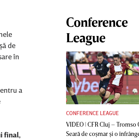
Conference
mele
League
şă de
sare în
pentru a
e
CONFERENCE LEAGUE
VIDEO | CFR Cluj – Tromso 
Seară de coşmar şi o înfrânge
 final,