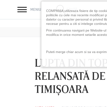
CAUTĂ
MENIU
COMPANIA utilizeaza fisiere de tip cooki
politicile cu cele mai recente modificar
datelor cu caracter personal si privind l
necesar pentru a citi si intelege continutu
Prin continuarea navigarii pe Website-ul n
modifica in orice moment setarile acestor
Puteti merge chiar acum si sa va exprimat
LUPTA DIN TOP
RELANSATĂ DE
TIMIŞOARA
LUNI 10 AUG, 18:30
LUNI 10 AUG, 21:3