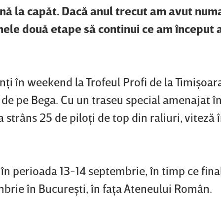
ână la capăt. Dacă anul trecut am avut numai
imele două etape să continui ce am început a
nţi în weekend la Trofeul Profi de la Timişoara
ul de pe Bega. Cu un traseu special amenajat î
 strâns 25 de piloţi de top din raliuri, viteză 
n perioada 13-14 septembrie, în timp ce fina
rie în Bucureşti, în faţa Ateneului Român.