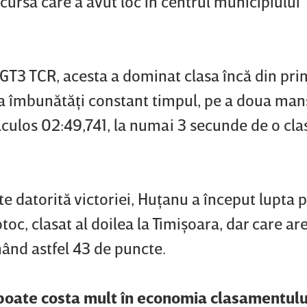
cursa care a avut loc în centrul municipiului
GT3 TCR, acesta a dominat clasa încă din pri
a îmbunătăţi constant timpul, pe a doua man
culos 02:49,741, la numai 3 secunde de o cla
 datorită victoriei, Huţanu a început lupta 
toc, clasat al doilea la Timişoara, dar care ar
nând astfel 43 de puncte.
 poate costa mult în economia clasamentului