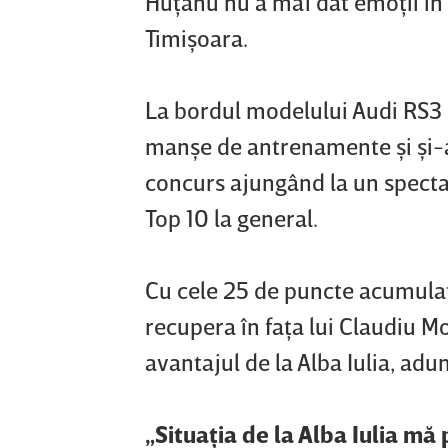
Huţanu nu a mai dat emoţii în 
Timişoara.
La bordul modelului Audi RS3 
manşe de antrenamente şi şi-
concurs ajungând la un specta
Top 10 la general.
Cu cele 25 de puncte acumulate
recupera în faţa lui Claudiu Mo
avantajul de la Alba Iulia, adu
„Situaţia de la Alba Iulia mă