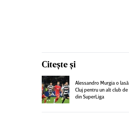
Citește și
lecat de la
Alessandro Murgia o lasă
t cu alt club
Cluj pentru un alt club de 
lt succes"
din SuperLiga