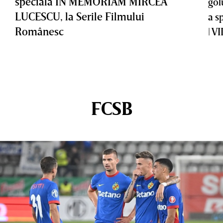
specială IN MEMORIAM MIRCEA
gol
LUCESCU, la Serile Filmului
a s
Românesc
| V
FCSB