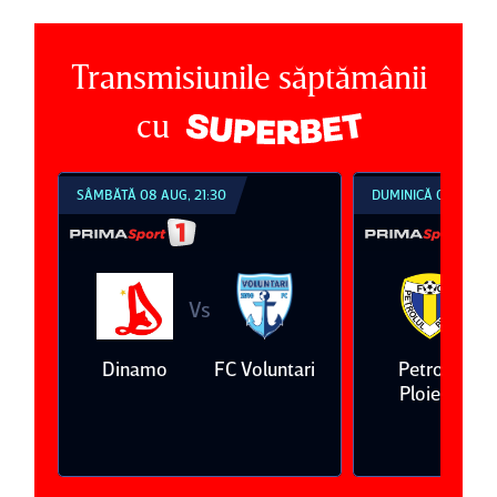
Transmisiunile săptămânii
cu
SÂMBĂTĂ 08 AUG, 21:30
DUMINICĂ 09 AUG, 1
Vs
V
eda
Dinamo
FC Voluntari
Petrolul
Ploieşti