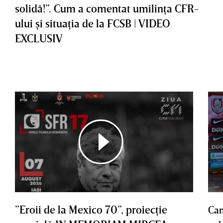
solidă!”. Cum a comentat umilinţa CFR-
ului şi situaţia de la FCSB | VIDEO
EXCLUSIV
”Eroii de la Mexico 70”, proiecţie
Cam