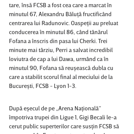
tare, însă FCSB a fost cea care a marcat în
minutul 67, Alexandru Băluţă fructificând
centrarea lui Radunovic. Oaspeţii au preluat
conducerea în minutul 86, când tânărul
Fofana a înscris din pasa lui Cherki. Trei
minute mai târziu, Perri a salvat incredibil
loviutra de cap a lui Dawa, urmând ca în
minutul 90, Fofana să reuşească dubla cu
care a stabilit scorul final al meciului de la
Bucureşti, FCSB - Lyon 1-3.
După eşecul de pe „Arena Naţională”
împotriva trupei din Ligue 1, Gigi Becali le-a
cerut public superterilor care susţin FCSB să