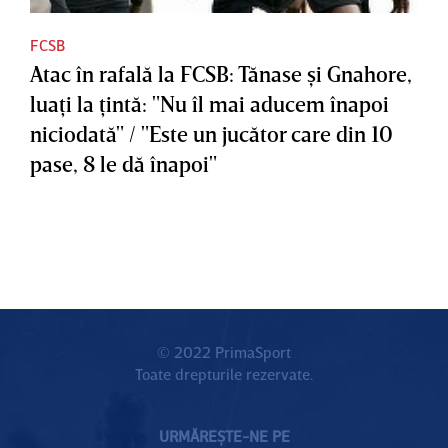
FCSB
Atac în rafală la FCSB: Tănase şi Gnahore,
luaţi la ţintă: "Nu îl mai aducem înapoi
niciodată" / "Este un jucător care din 10
pase, 8 le dă înapoi"
© 2022 PrimaSport
Toate drepturile rezervate.
URMĂREȘTE-NE PE