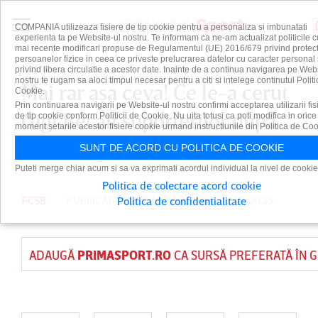
COMPANIA utilizeaza fisiere de tip cookie pentru a personaliza si imbunatati
experienta ta pe Website-ul nostru. Te informam ca ne-am actualizat politicile c
mai recente modificari propuse de Regulamentul (UE) 2016/679 privind protect
persoanelor fizice in ceea ce priveste prelucrarea datelor cu caracter personal 
privind libera circulatie a acestor date. Inainte de a continua navigarea pe Web
nostru te rugam sa aloci timpul necesar pentru a citi si intelege continutul Politi
Mai rar aşa ceva! Ce le-a cerut
Cookie.
Prin continuarea navigarii pe Website-ul nostru confirmi acceptarea utilizarii fis
Gigi Becali suporterilor după
de tip cookie conform Politicii de Cookie. Nu uita totusi ca poti modifica in orice
moment setarile acestor fisiere cookie urmand instructiunile din Politica de Coo
FCSB - Lyon 1-3: „Nu are rost”
SUNT DE ACORD CU POLITICA DE COOKIE
Puteti merge chiar acum si sa va exprimati acordul individual la nivel de cookie
Politica de colectare acord cookie
FCSB
PUBLICAT DE
PRIMA SPORT
PE 7 MAR 2025
Politica de confidentialitate
ADAUGĂ
PRIMASPORT.RO
CA SURSĂ PREFERATĂ ÎN 