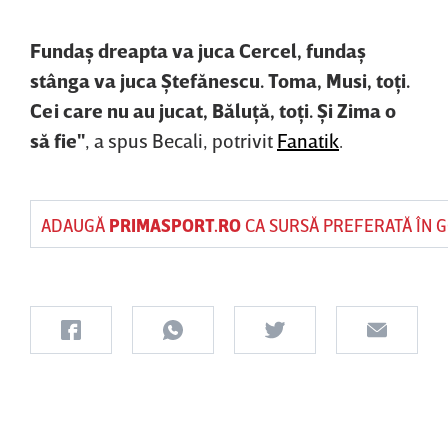
Fundaş dreapta va juca Cercel, fundaş
stânga va juca Ştefănescu. Toma, Musi, toţi.
Cei care nu au jucat, Băluţă, toţi. Şi Zima o
să fie"
, a spus Becali, potrivit
Fanatik
.
ADAUGĂ
PRIMASPORT.RO
CA SURSĂ PREFERATĂ ÎN 