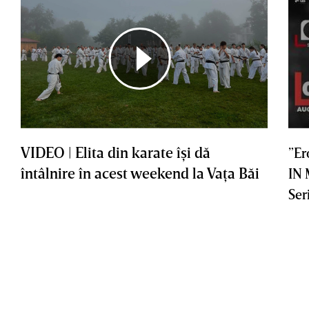
VIDEO | Elita din karate îşi dă
”Er
întâlnire în acest weekend la Vaţa Băi
IN
Ser