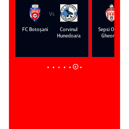
Vs
Vs
FC Botoşani
Corvinul
Sepsi OSK Sf
FCSB
Hunedoara
Gheorghe