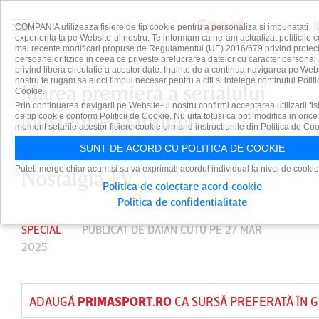
COMPANIA utilizeaza fisiere de tip cookie pentru a personaliza si imbunatati
experienta ta pe Website-ul nostru. Te informam ca ne-am actualizat politicile c
mai recente modificari propuse de Regulamentul (UE) 2016/679 privind protect
persoanelor fizice in ceea ce priveste prelucrarea datelor cu caracter personal 
privind libera circulatie a acestor date. Inainte de a continua navigarea pe Web
nostru te rugam sa aloci timpul necesar pentru a citi si intelege continutul Politi
Marea premieră a serialului
Cookie.
Prin continuarea navigarii pe Website-ul nostru confirmi acceptarea utilizarii fis
Moştenirea familiei
de tip cookie conform Politicii de Cookie. Nu uita totusi ca poti modifica in orice
moment setarile acestor fisiere cookie urmand instructiunile din Politica de Coo
Guldenburg, pe 1 aprilie, la
SUNT DE ACORD CU POLITICA DE COOKIE
Puteti merge chiar acum si sa va exprimati acordul individual la nivel de cookie
Nostalgia TV
Politica de colectare acord cookie
Politica de confidentialitate
SPECIAL
PUBLICAT DE
DAIAN CUTU
PE 27 MAR
2025
ADAUGĂ
PRIMASPORT.RO
CA SURSĂ PREFERATĂ ÎN 