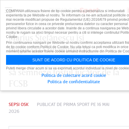
COMPANIA utilizeaza fisiere de tip cookie pentru a personaliza si imbunatati
experienta ta pe Website-ul nostru. Te informam ca ne-am actualizat politicile c
mai recente modificari propuse de Regulamentul (UE) 2016/679 privind protect
persoanelor fizice in ceea ce priveste prelucrarea datelor cu caracter personal 
privind libera circulatie a acestor date. Inainte de a continua navigarea pe Web
nostru te rugam sa aloci timpul necesar pentru a citi si intelege continutul Politi
Marius Ştefănescu îşi
Cookie.
Prin continuarea navigarii pe Website-ul nostru confirmi acceptarea utilizarii fis
negociază revenirea în
de tip cookie conform Politicii de Cookie. Nu uita totusi ca poti modifica in orice
moment setarile acestor fisiere cookie urmand instructiunile din Politica de Coo
SuperLiga! Unde este aşteptat
SUNT DE ACORD CU POLITICA DE COOKIE
Puteti merge chiar acum si sa va exprimati acordul individual la nivel de cookie
să semneze fostul jucător de la
Politica de colectare acord cookie
FCSB
Politica de confidentialitate
SEPSI OSK
PUBLICAT DE
PRIMA SPORT
PE 16 MAI
2026