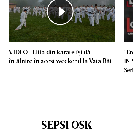
VIDEO | Elita din karate îşi dă
”Er
întâlnire în acest weekend la Vaţa Băi
IN
Ser
SEPSI OSK