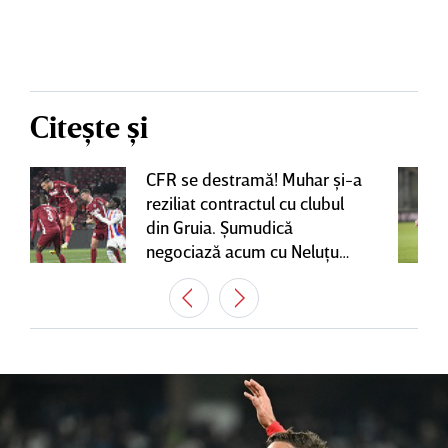
Citește și
CFR se destramă! Muhar şi-a
reziliat contractul cu clubul
din Gruia. Şumudică
negociază acum cu Neluţu
Varga, care mai are o
variantă pentru banca tehnică
| EXCLUSIV