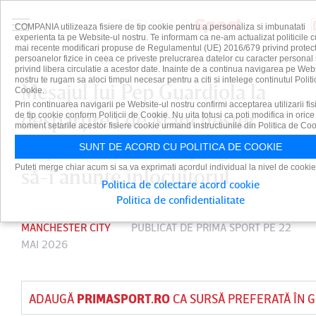
COMPANIA utilizeaza fisiere de tip cookie pentru a personaliza si imbunatati
experienta ta pe Website-ul nostru. Te informam ca ne-am actualizat politicile c
mai recente modificari propuse de Regulamentul (UE) 2016/679 privind protect
persoanelor fizice in ceea ce priveste prelucrarea datelor cu caracter personal 
privind libera circulatie a acestor date. Inainte de a continua navigarea pe Web
nostru te rugam sa aloci timpul necesar pentru a citi si intelege continutul Politi
Mesajul lui Pep Guardiola la
Cookie.
Prin continuarea navigarii pe Website-ul nostru confirmi acceptarea utilizarii fis
despărţirea de Manchester
de tip cookie conform Politicii de Cookie. Nu uita totusi ca poti modifica in orice
moment setarile acestor fisiere cookie urmand instructiunile din Politica de Coo
City. ”Cetăţenii” se pregătesc
SUNT DE ACORD CU POLITICA DE COOKIE
Puteti merge chiar acum si sa va exprimati acordul individual la nivel de cookie
să-i anunţe înlocuitorul
Politica de colectare acord cookie
Politica de confidentialitate
MANCHESTER CITY
PUBLICAT DE
PRIMA SPORT
PE 22
MAI 2026
ADAUGĂ
PRIMASPORT.RO
CA SURSĂ PREFERATĂ ÎN 