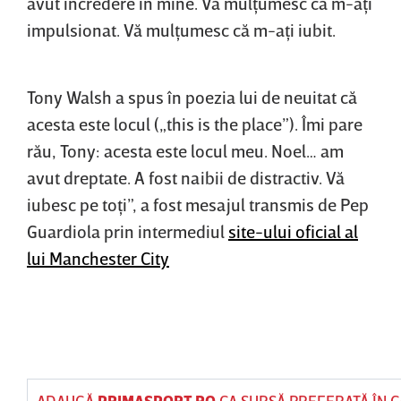
avut încredere în mine. Vă mulţumesc că m-aţi
impulsionat. Vă mulţumesc că m-aţi iubit.
Tony Walsh a spus în poezia lui de neuitat că
acesta este locul („this is the place”). Îmi pare
rău, Tony: acesta este locul meu. Noel… am
avut dreptate. A fost naibii de distractiv. Vă
iubesc pe toţi”, a fost mesajul transmis de Pep
Guardiola prin intermediul
site-ului oficial al
lui Manchester City
ADAUGĂ
PRIMASPORT.RO
CA SURSĂ PREFERATĂ ÎN 