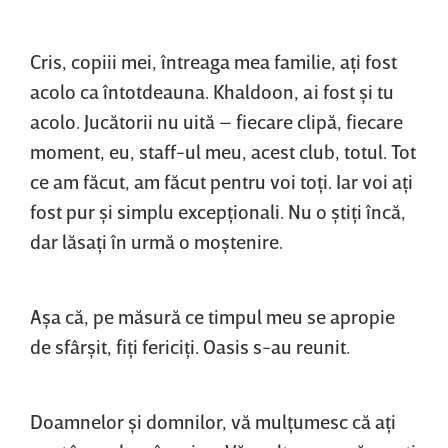
Cris, copiii mei, întreaga mea familie, aţi fost
acolo ca întotdeauna. Khaldoon, ai fost şi tu
acolo. Jucătorii nu uită – fiecare clipă, fiecare
moment, eu, staff-ul meu, acest club, totul. Tot
ce am făcut, am făcut pentru voi toţi. Iar voi aţi
fost pur şi simplu excepţionali. Nu o ştiţi încă,
dar lăsaţi în urmă o moştenire.
Aşa că, pe măsură ce timpul meu se apropie
de sfârşit, fiţi fericiţi. Oasis s-au reunit.
Doamnelor şi domnilor, vă mulţumesc că aţi