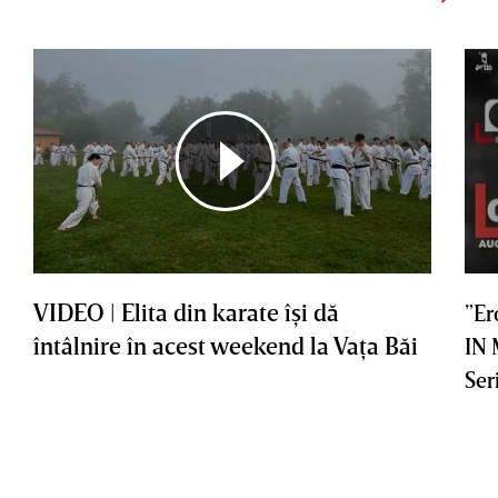
VIDEO | Elita din karate îşi dă
”Er
întâlnire în acest weekend la Vaţa Băi
IN
Ser