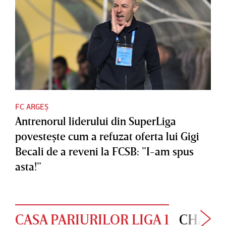
FC ARGEȘ
Antrenorul liderului din SuperLiga
povesteşte cum a refuzat oferta lui Gigi
Becali de a reveni la FCSB: ”I-am spus
asta!”
CASA PARIURILOR LIGA 1
CHAMP