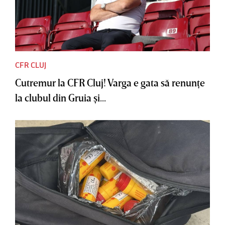
CFR CLUJ
Cutremur la CFR Cluj! Varga e gata să renunţe
la clubul din Gruia şi...