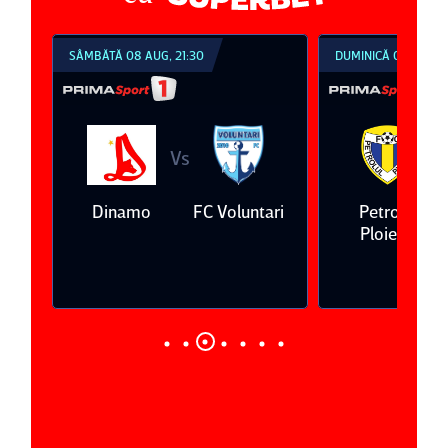
SÂMBĂTĂ 08 AUG, 21:30
DUMINICĂ 09 AUG, 1
Vs
V
eda
Dinamo
FC Voluntari
Petrolul
Ploieşti