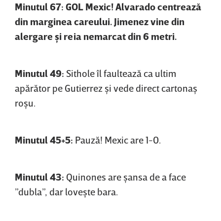
Minutul 67: GOL Mexic! Alvarado centrează
din marginea careului. Jimenez vine din
alergare şi reia nemarcat din 6 metri.
Minutul 49:
Sithole îl faultează ca ultim
apărător pe Gutierrez şi vede direct cartonaş
roşu.
Minutul 45+5:
Pauză! Mexic are 1-0.
Minutul 43:
Quinones are şansa de a face
”dubla”, dar loveşte bara.