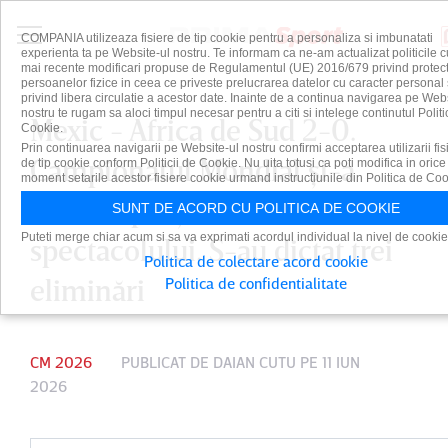
COMPANIA utilizeaza fisiere de tip cookie pentru a personaliza si imbunatati
experienta ta pe Website-ul nostru. Te informam ca ne-am actualizat politicile c
mai recente modificari propuse de Regulamentul (UE) 2016/679 privind protect
persoanelor fizice in ceea ce priveste prelucrarea datelor cu caracter personal 
privind libera circulatie a acestor date. Inainte de a continua navigarea pe Web
nostru te rugam sa aloci timpul necesar pentru a citi si intelege continutul Politi
Mexic - Africa de Sud 2-0.
Cookie.
Prin continuarea navigarii pe Website-ul nostru confirmi acceptarea utilizarii fis
Campionatul Mondial şi-a
de tip cookie conform Politicii de Cookie. Nu uita totusi ca poti modifica in orice
moment setarile acestor fisiere cookie urmand instructiunile din Politica de Coo
deschis porţile sub semnul
SUNT DE ACORD CU POLITICA DE COOKIE
Puteti merge chiar acum si sa va exprimati acordul individual la nivel de cookie
spectacolului. S-au dictat trei
Politica de colectare acord cookie
eliminări
Politica de confidentialitate
CM 2026
PUBLICAT DE
DAIAN CUTU
PE 11 IUN
2026