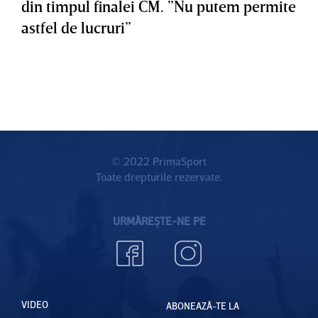
din timpul finalei CM. ”Nu putem permite
astfel de lucruri”
© 2022 PrimaSport
Toate drepturile rezervate.
URMĂREȘTE-NE PE
VIDEO
ABONEAZĂ-TE LA