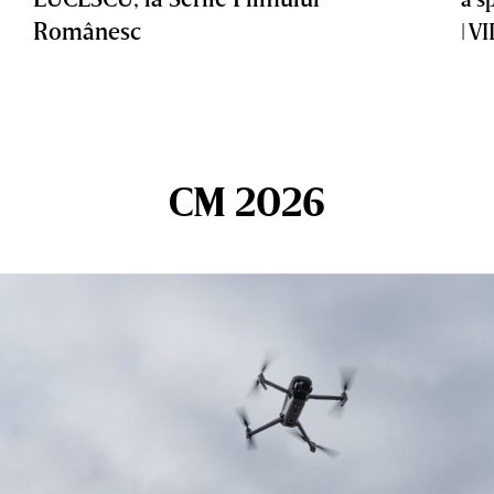
Românesc
| V
CM 2026