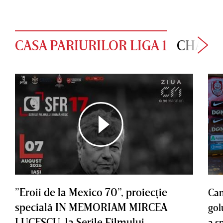
CASA PARIURILOR LIGA 1
CHAMP
”Eroii de la Mexico 70”, proiecţie
Cam
specială IN MEMORIAM MIRCEA
gol
LUCESCU, la Serile Filmului
a s