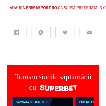
ADAUGĂ
PRIMASPORT.RO
CA SURSĂ PREFERATĂ ÎN 
Transmisiunile săptămânii
cu
SÂMBĂTĂ 08 AUG, 21:30
DUMINICĂ 09 AUG, 18:30