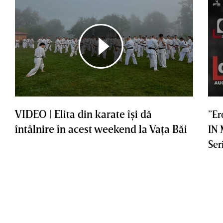
VIDEO | Elita din karate îşi dă
”Er
întâlnire în acest weekend la Vaţa Băi
IN
Ser