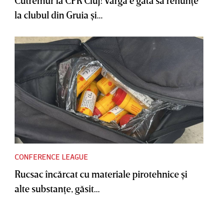
Cutremur la CFR Cluj! Varga e gata să renunţe
la clubul din Gruia şi...
CONFERENCE LEAGUE
Rucsac încărcat cu materiale pirotehnice şi
alte substanţe, găsit...