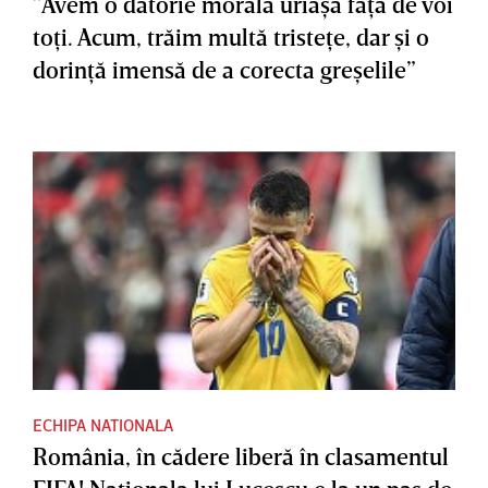
”Avem o datorie morală uriaşă faţă de voi
toţi. Acum, trăim multă tristeţe, dar şi o
dorinţă imensă de a corecta greşelile”
ECHIPA NATIONALA
România, în cădere liberă în clasamentul