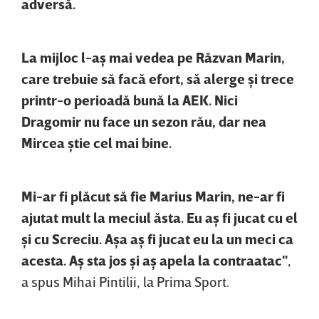
adversă.
La mijloc l-aş mai vedea pe Răzvan Marin,
care trebuie să facă efort, să alerge şi trece
printr-o perioadă bună la AEK. Nici
Dragomir nu face un sezon rău, dar nea
Mircea ştie cel mai bine.
Mi-ar fi plăcut să fie Marius Marin, ne-ar fi
ajutat mult la meciul ăsta. Eu aş fi jucat cu el
şi cu Screciu. Aşa aş fi jucat eu la un meci ca
acesta. Aş sta jos şi aş apela la contraatac"
,
a spus Mihai Pintilii, la Prima Sport.