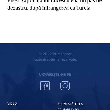
FIFA! Naţionala lui Lucescu e la un pas de
dezastru, după înfrângerea cu Turcia
© 2022 PrimaSport
Toate drepturile rezervate.
URMĂREȘTE-NE PE
VIDEO
ABONEAZĂ-TE LA
PRIMAPLAY.RO