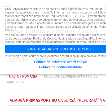
COMPANIA utilizeaza fisiere de tip cookie pentru a personaliza si imbunatati
experienta ta pe Website-ul nostru. Te informam ca ne-am actualizat politicile c
mai recente modificari propuse de Regulamentul (UE) 2016/679 privind protect
persoanelor fizice in ceea ce priveste prelucrarea datelor cu caracter personal 
privind libera circulatie a acestor date. Inainte de a continua navigarea pe Web
nostru te rugam sa aloci timpul necesar pentru a citi si intelege continutul Politi
Mihai Pintilii e convins! Cine îi
Cookie.
Prin continuarea navigarii pe Website-ul nostru confirmi acceptarea utilizarii fis
va lua locul lui Marius Marin în
de tip cookie conform Politicii de Cookie. Nu uita totusi ca poti modifica in orice
moment setarile acestor fisiere cookie urmand instructiunile din Politica de Coo
linia mediană: "E mult mai
SUNT DE ACORD CU POLITICA DE COOKIE
Puteti merge chiar acum si sa va exprimati acordul individual la nivel de cookie
agresiv" | VIDEO EXCLUSIV
Politica de colectare acord cookie
Politica de confidentialitate
TURCIA - ROMÂNIA
PUBLICAT DE
PRIMA SPORT
PE 25
MAR 2026
ADAUGĂ
PRIMASPORT.RO
CA SURSĂ PREFERATĂ ÎN 