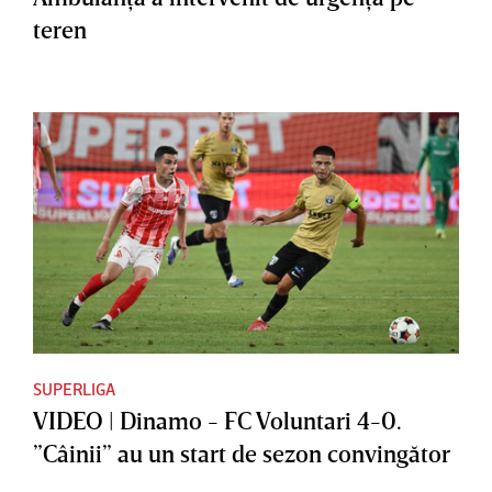
teren
SUPERLIGA
VIDEO | Dinamo - FC Voluntari 4-0.
”Câinii” au un start de sezon convingător