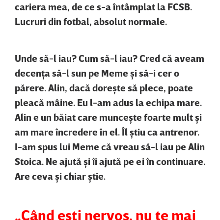
cariera mea, de ce s-a întâmplat la FCSB.
Lucruri din fotbal, absolut normale.
Unde să-l iau? Cum să-l iau? Cred că aveam
decenţa să-l sun pe Meme şi să-i cer o
părere. Alin, dacă doreşte să plece, poate
pleacă mâine. Eu l-am adus la echipa mare.
Alin e un băiat care munceşte foarte mult şi
am mare încredere în el. Îl ştiu ca antrenor.
I-am spus lui Meme că vreau să-l iau pe Alin
Stoica. Ne ajută şi îi ajută pe ei în continuare.
Are ceva şi chiar ştie.
„Când eşti nervos, nu te mai