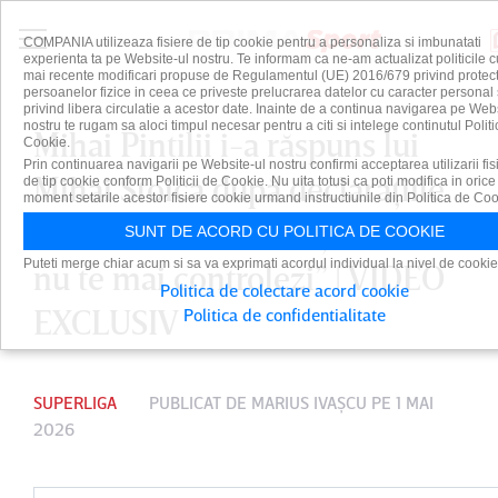
COMPANIA utilizeaza fisiere de tip cookie pentru a personaliza si imbunatati
experienta ta pe Website-ul nostru. Te informam ca ne-am actualizat politicile c
mai recente modificari propuse de Regulamentul (UE) 2016/679 privind protect
persoanelor fizice in ceea ce priveste prelucrarea datelor cu caracter personal 
privind libera circulatie a acestor date. Inainte de a continua navigarea pe Web
nostru te rugam sa aloci timpul necesar pentru a citi si intelege continutul Politi
Mihai Pintilii i-a răspuns lui
Cookie.
Prin continuarea navigarii pe Website-ul nostru confirmi acceptarea utilizarii fis
Mihai Stoica după declaraţiile
de tip cookie conform Politicii de Cookie. Nu uita totusi ca poti modifica in orice
moment setarile acestor fisiere cookie urmand instructiunile din Politica de Coo
dure de ieri: „Când eşti nervos,
SUNT DE ACORD CU POLITICA DE COOKIE
Puteti merge chiar acum si sa va exprimati acordul individual la nivel de cookie
nu te mai controlezi” | VIDEO
Politica de colectare acord cookie
EXCLUSIV
Politica de confidentialitate
SUPERLIGA
PUBLICAT DE
MARIUS IVAŞCU
PE 1 MAI
2026