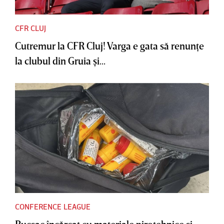
CFR CLUJ
Cutremur la CFR Cluj! Varga e gata să renunţe
la clubul din Gruia şi...
CONFERENCE LEAGUE
Rucsac încărcat cu materiale pirotehnice şi