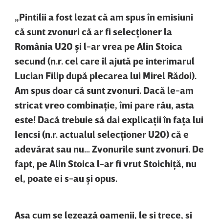
„Pintilii a fost lezat că am spus în emisiuni
că sunt zvonuri că ar fi selecţioner la
România U20 şi l-ar vrea pe Alin Stoica
secund (n.r. cel care îl ajută pe interimarul
Lucian Filip după plecarea lui Mirel Rădoi).
Am spus doar că sunt zvonuri. Dacă le-am
stricat vreo combinaţie, îmi pare rău, asta
este! Dacă trebuie să dai explicaţii în faţa lui
Iencsi (n.r. actualul selecţioner U20) că e
adevărat sau nu… Zvonurile sunt zvonuri. De
fapt, pe Alin Stoica l-ar fi vrut Stoichiţă, nu
el, poate ei s-au şi opus.
Aşa cum se lezează oamenii, le şi trece, şi