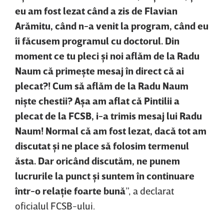
eu am fost lezat când a zis de Flavian
Arămitu, când n-a venit la program, când eu
îi făcusem programul cu doctorul. Din
moment ce tu pleci şi noi aflăm de la Radu
Naum că primeşte mesaj în direct că ai
plecat?! Cum să aflăm de la Radu Naum
nişte chestii? Aşa am aflat că Pintilii a
plecat de la FCSB, i-a trimis mesaj lui Radu
Naum! Normal că am fost lezat, dacă tot am
discutat şi ne place să folosim termenul
ăsta. Dar oricând discutăm, ne punem
lucrurile la punct şi suntem în continuare
într-o relaţie foarte bună
”, a declarat
oficialul FCSB-ului.