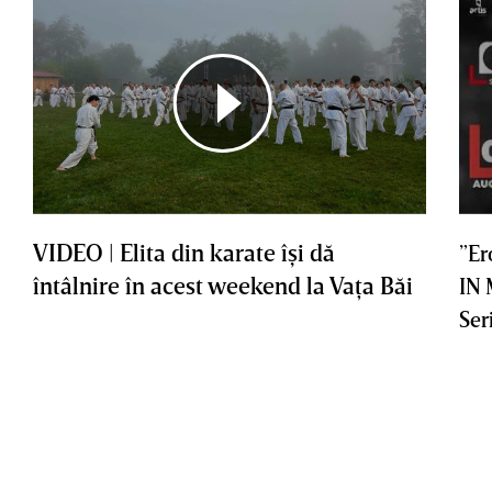
VIDEO | Elita din karate îşi dă
”Er
întâlnire în acest weekend la Vaţa Băi
IN
Ser