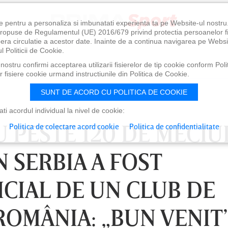
e pentru a personaliza si imbunatati experienta ta pe Website-ul nostr
i propuse de Regulamentul (UE) 2016/679 privind protectia persoanelor f
ibera circulatie a acestor date. Inainte de a continua navigarea pe Websi
l Politicii de Cookie.
ostru confirmi acceptarea utilizarii fisierelor de tip cookie conform Polit
 fisiere cookie urmand instructiunile din Politica de Cookie.
SUNT DE ACORD CU POLITICA DE COOKIE
i acordul individual la nivel de cookie:
 PESTE 120 DE MECIUR
Politica de colectare acord cookie
Politica de confidentialitate
N SERBIA A FOST
ICIAL DE UN CLUB DE
ROMÂNIA: „BUN VENIT
0
VINERI 07 AUG, 21:00
SÂ