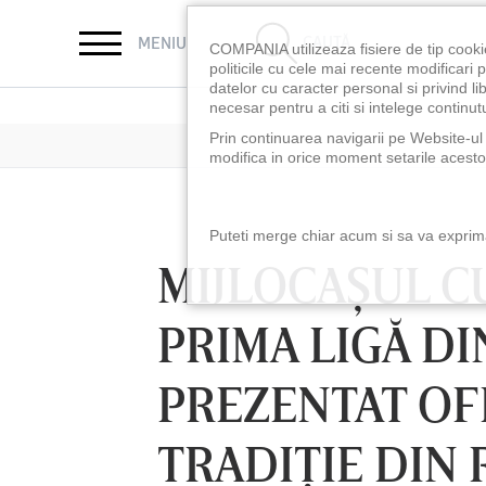
CAUTĂ
MENIU
COMPANIA utilizeaza fisiere de tip cooki
politicile cu cele mai recente modificar
datelor cu caracter personal si privind l
necesar pentru a citi si intelege continutu
Prin continuarea navigarii pe Website-ul n
modifica in orice moment setarile acestor
Puteti merge chiar acum si sa va exprimat
MIJLOCAŞUL CU
PRIMA LIGĂ DI
PREZENTAT OF
TRADIŢIE DIN 
LUNI 10 AUG, 18:30
LUNI 10 AUG, 21:3