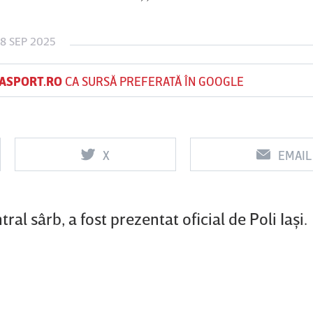
18 SEP 2025
Vs
Vs
ASPORT.RO
CA SURSĂ PREFERATĂ ÎN GOOGLE
f
FCSB
UTA Arad
Rapid
X
EMAIL
al sârb, a fost prezentat oficial de Poli Iaşi.