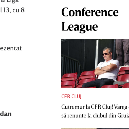
Conference
 13, cu 8
League
rezentat
CFR CLUJ
Cutremur la CFR Cluj! Varga 
adan
să renunţe la clubul din Gruia 