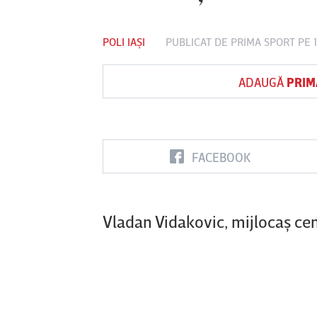
POLI IAȘI
PUBLICAT DE
PRIMA SPORT
PE 
Vs
ADAUGĂ
PRIM
FC Botoşani
Corvinul
Sepsi OSK S
Hunedoara
Gheorghe
FACEBOOK
Vladan Vidakovic, mijlocaş centr