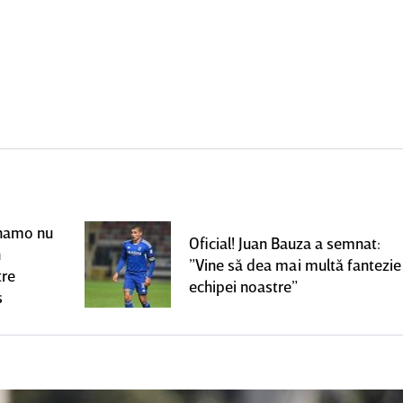
Dinamo nu
Oficial! Juan Bauza a semnat:
n
”Vine să dea mai multă fantezie
tre
echipei noastre”
s