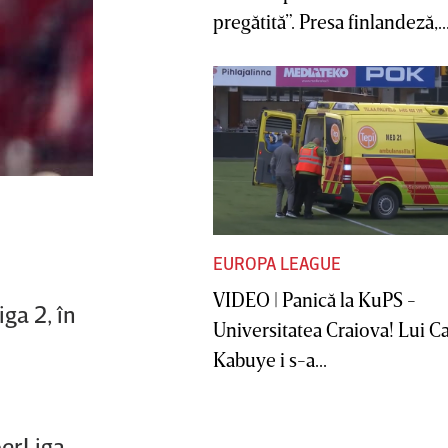
pregătită”. Presa finlandeză,..
EUROPA LEAGUE
VIDEO | Panică la KuPS -
ga 2, în
Universitatea Craiova! Lui C
Kabuye i s-a...
perLiga