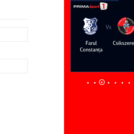
Vs
Vs
Farul
Csikszereda
Dinamo
FC Volunt
Constanţa