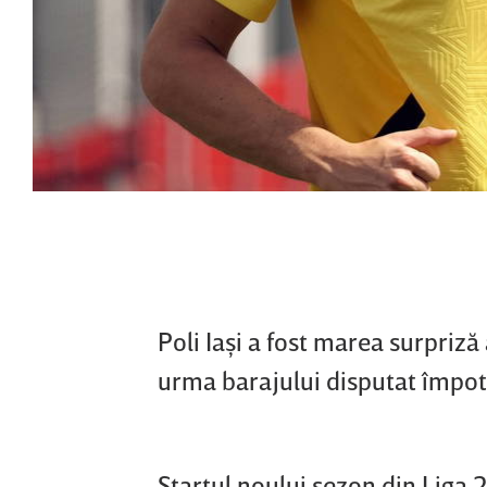
Poli Iaşi a fost marea surpriză
urma barajului disputat împot
Startul noului sezon din Liga 