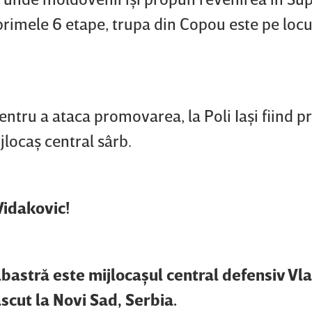
rimele 6 etape, trupa din Copou este pe locul
entru a ataca promovarea, la Poli Iaşi fiind p
jlocaş central sârb.
Vidakovic!
albastră este mijlocaşul central defensiv Vl
ăscut la Novi Sad, Serbia.