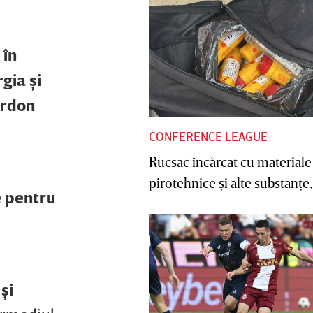
 în
gia şi
erdon
CONFERENCE LEAGUE
Rucsac încărcat cu materiale
pirotehnice şi alte substanţe, 
e pentru
şi