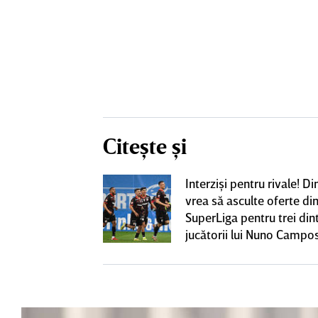
Citește și
iversitatea
Interzişi pentru rivale! 
pioana României
vrea să asculte oferte di
 iniţiativa în
SuperLiga pentru trei din
jucătorii lui Nuno Campo