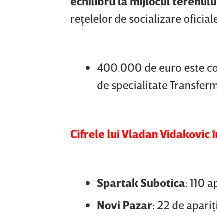
echilibru la mijlocul terenulu
reţelelor de socializare oficial
400.000 de euro este cota
de specialitate Transfer
Cifrele lui Vladan Vidakovic î
Spartak Subotica
: 110 a
Novi
Pazar
: 22 de apariţi