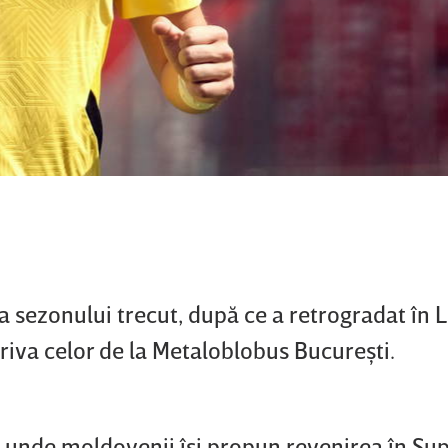
 a sezonului trecut, după ce a retrogradat în Li
riva celor de la Metaloblobus Bucureşti.
2 unde moldovenii îşi propun revenirea în Su