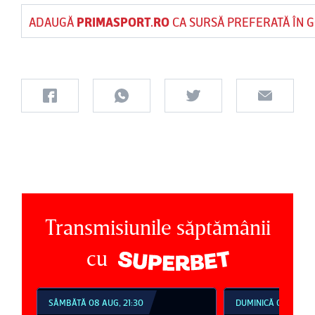
ADAUGĂ
PRIMASPORT.RO
CA SURSĂ PREFERATĂ ÎN 
Transmisiunile săptămânii
cu
SÂMBĂTĂ 08 AUG, 21:30
DUMINICĂ 09 AUG, 1