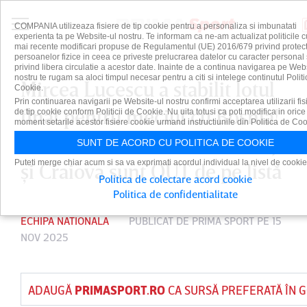
COMPANIA utilizeaza fisiere de tip cookie pentru a personaliza si imbunatati
experienta ta pe Website-ul nostru. Te informam ca ne-am actualizat politicile c
mai recente modificari propuse de Regulamentul (UE) 2016/679 privind protect
persoanelor fizice in ceea ce priveste prelucrarea datelor cu caracter personal 
privind libera circulatie a acestor date. Inainte de a continua navigarea pe Web
nostru te rugam sa aloci timpul necesar pentru a citi si intelege continutul Politi
Mircea Lucescu a stabilit lotul
Cookie.
Prin continuarea navigarii pe Website-ul nostru confirmi acceptarea utilizarii fis
final pentru meciul cu Bosnia!
de tip cookie conform Politicii de Cookie. Nu uita totusi ca poti modifica in orice
moment setarile acestor fisiere cookie urmand instructiunile din Politica de Coo
Vedetele de la FCSB, CFR Cluj
SUNT DE ACORD CU POLITICA DE COOKIE
Puteti merge chiar acum si sa va exprimati acordul individual la nivel de cookie
şi Craiova sunt OUT de pe listă
Politica de colectare acord cookie
Politica de confidentialitate
ECHIPA NATIONALA
PUBLICAT DE
PRIMA SPORT
PE 15
NOV 2025
ADAUGĂ
PRIMASPORT.RO
CA SURSĂ PREFERATĂ ÎN 