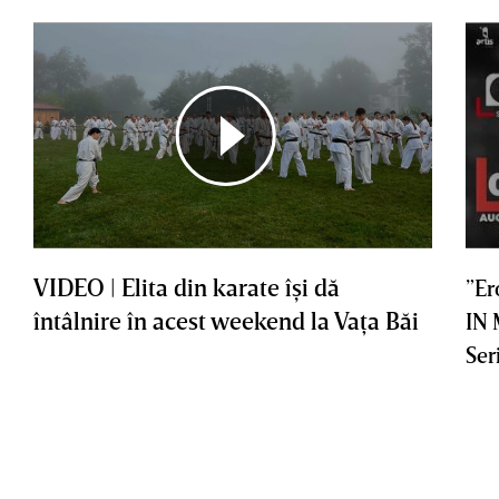
VIDEO | Elita din karate îşi dă
”Er
întâlnire în acest weekend la Vaţa Băi
IN
Ser