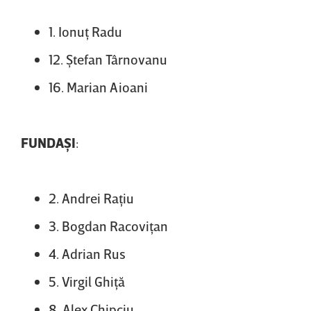
1. Ionuţ Radu
12. Ştefan Târnovanu
16. Marian Aioani
FUNDAŞI
:
2. Andrei Raţiu
3. Bogdan Racoviţan
4. Adrian Rus
5. Virgil Ghiţă
8. Alex Chipciu