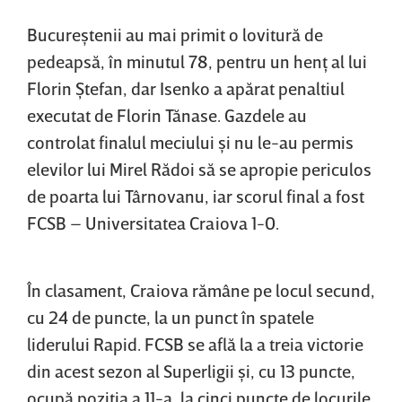
Bucureştenii au mai primit o lovitură de
pedeapsă, în minutul 78, pentru un henţ al lui
Florin Ştefan, dar Isenko a apărat penaltiul
executat de Florin Tănase. Gazdele au
controlat finalul meciului şi nu le-au permis
elevilor lui Mirel Rădoi să se apropie periculos
de poarta lui Târnovanu, iar scorul final a fost
FCSB – Universitatea Craiova 1-0.
În clasament, Craiova rămâne pe locul secund,
cu 24 de puncte, la un punct în spatele
liderului Rapid. FCSB se află la a treia victorie
din acest sezon al Superligii şi, cu 13 puncte,
ocupă poziţia a 11-a, la cinci puncte de locurile