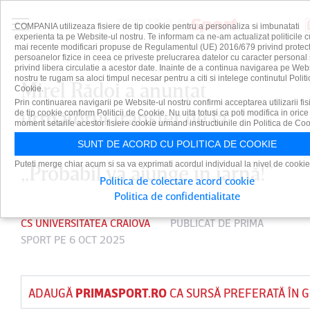
COMPANIA utilizeaza fisiere de tip cookie pentru a personaliza si imbunatati
experienta ta pe Website-ul nostru. Te informam ca ne-am actualizat politicile c
mai recente modificari propuse de Regulamentul (UE) 2016/679 privind protect
persoanelor fizice in ceea ce priveste prelucrarea datelor cu caracter personal 
privind libera circulatie a acestor date. Inainte de a continua navigarea pe Web
nostru te rugam sa aloci timpul necesar pentru a citi si intelege continutul Politi
Mirel Rădoi a anunţat
Cookie.
Prin continuarea navigarii pe Website-ul nostru confirmi acceptarea utilizarii fis
următorul transfer de la
de tip cookie conform Politicii de Cookie. Nu uita totusi ca poti modifica in orice
moment setarile acestor fisiere cookie urmand instructiunile din Politica de Coo
Universitatea Craiova:
SUNT DE ACORD CU POLITICA DE COOKIE
Puteti merge chiar acum si sa va exprimati acordul individual la nivel de cookie
„Probabil va ajunge în iarnă!”
Politica de colectare acord cookie
Politica de confidentialitate
CS UNIVERSITATEA CRAIOVA
PUBLICAT DE
PRIMA
SPORT
PE 6 OCT 2025
ADAUGĂ
PRIMASPORT.RO
CA SURSĂ PREFERATĂ ÎN 