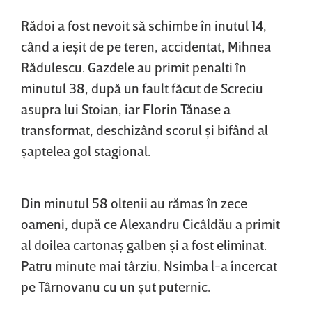
Rădoi a fost nevoit să schimbe în inutul 14,
când a ieşit de pe teren, accidentat, Mihnea
Rădulescu. Gazdele au primit penalti în
minutul 38, după un fault făcut de Screciu
asupra lui Stoian, iar Florin Tănase a
transformat, deschizând scorul şi bifând al
şaptelea gol stagional.
Din minutul 58 oltenii au rămas în zece
oameni, după ce Alexandru Cicâldău a primit
al doilea cartonaş galben şi a fost eliminat.
Patru minute mai târziu, Nsimba l-a încercat
pe Târnovanu cu un şut puternic.