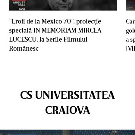
”Eroii de la Mexico 70”, proiecţie
Cam
specială IN MEMORIAM MIRCEA
gol
LUCESCU, la Serile Filmului
a s
Românesc
| V
CS UNIVERSITATEA
CRAIOVA