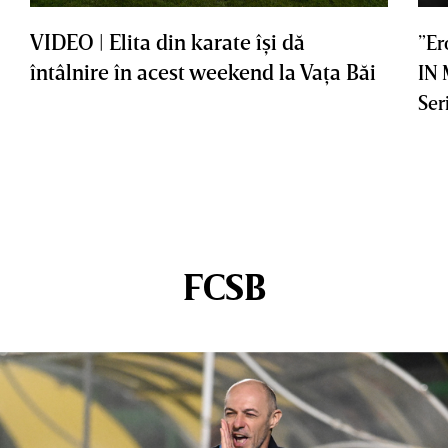
VIDEO | Elita din karate îşi dă
”Er
întâlnire în acest weekend la Vaţa Băi
IN
Ser
FCSB