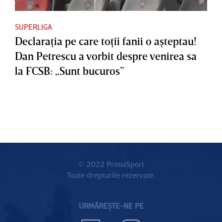
SUPERLIGA
Declaraţia pe care toţii fanii o aşteptau!
Dan Petrescu a vorbit despre venirea sa
la FCSB: „Sunt bucuros”
© 2022 PrimaSport
Toate drepturile rezervate.
URMĂREȘTE-NE PE