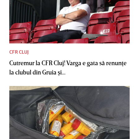
CFR CLUJ
Cutremur la CFR Cluj! Varga e gata să renunţe
la clubul din Gruia şi...