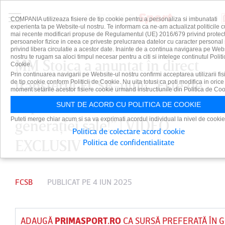
COMPANIA utilizeaza fisiere de tip cookie pentru a personaliza si imbunatati
experienta ta pe Website-ul nostru. Te informam ca ne-am actualizat politicile c
mai recente modificari propuse de Regulamentul (UE) 2016/679 privind protect
persoanelor fizice in ceea ce priveste prelucrarea datelor cu caracter personal 
privind libera circulatie a acestor date. Inainte de a continua navigarea pe Web
nostru te rugam sa aloci timpul necesar pentru a citi si intelege continutul Politi
MM Stoica a anunţat în direct
Cookie.
Prin continuarea navigarii pe Website-ul nostru confirmi acceptarea utilizarii fis
transferul FCSB-ului: ”Este de
de tip cookie conform Politicii de Cookie. Nu uita totusi ca poti modifica in orice
moment setarile acestor fisiere cookie urmand instructiunile din Politica de Coo
departe cel mai bun al
SUNT DE ACORD CU POLITICA DE COOKIE
Puteti merge chiar acum si sa va exprimati acordul individual la nivel de cookie
generaţiei sale!” | VIDEO
Politica de colectare acord cookie
EXCLUSIV
Politica de confidentialitate
FCSB
PUBLICAT PE 4 IUN 2025
ADAUGĂ
PRIMASPORT.RO
CA SURSĂ PREFERATĂ ÎN 