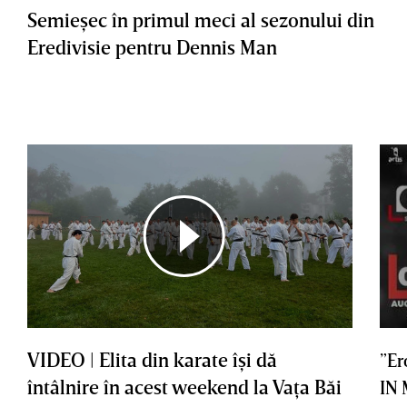
Semieşec în primul meci al sezonului din
Eredivisie pentru Dennis Man
VIDEO | Elita din karate îşi dă
”Er
întâlnire în acest weekend la Vaţa Băi
IN