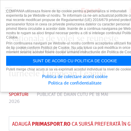
COMPANIA utilizeaza fisiere de tip cookie pentru a personaliza si imbunatati
experienta ta pe Website-ul nostru. Te informam ca ne-am actualizat politicile c
mai recente modificari propuse de Regulamentul (UE) 2016/679 privind protect
persoanelor fizice in ceea ce priveste prelucrarea datelor cu caracter personal 
privind libera circulatie a acestor date. Inainte de a continua navigarea pe Web
nostru te rugam sa aloci timpul necesar pentru a citi si intelege continutul Politi
Naţionala de volei se reuneşte
Cookie.
Prin continuarea navigarii pe Website-ul nostru confirmi acceptarea utilizarii fis
cu 19 jucători, pentru
de tip cookie conform Politicii de Cookie. Nu uita totusi ca poti modifica in orice
moment setarile acestor fisiere cookie urmand instructiunile din Politica de Coo
pregătirea şi participarea la
SUNT DE ACORD CU POLITICA DE COOKIE
Puteti merge chiar acum si sa va exprimati acordul individual la nivel de cookie
turneele European League
Politica de colectare acord cookie
Politica de confidentialitate
SPORTURI
PUBLICAT DE
DAIAN CUTU
PE 18 MAI
2026
ADAUGĂ
PRIMASPORT.RO
CA SURSĂ PREFERATĂ ÎN 