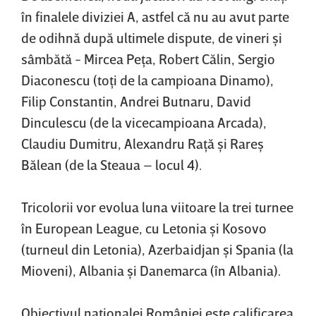
în finalele diviziei A, astfel că nu au avut parte
de odihnă după ultimele dispute, de vineri şi
sâmbătă - Mircea Peţa, Robert Călin, Sergio
Diaconescu (toţi de la campioana Dinamo),
Filip Constantin, Andrei Butnaru, David
Dinculescu (de la vicecampioana Arcada),
Claudiu Dumitru, Alexandru Raţă şi Rareş
Bălean (de la Steaua – locul 4).
Tricolorii vor evolua luna viitoare la trei turnee
în European League, cu Letonia şi Kosovo
(turneul din Letonia), Azerbaidjan şi Spania (la
Mioveni), Albania şi Danemarca (în Albania).
Obiectivul naţionalei României este calificarea