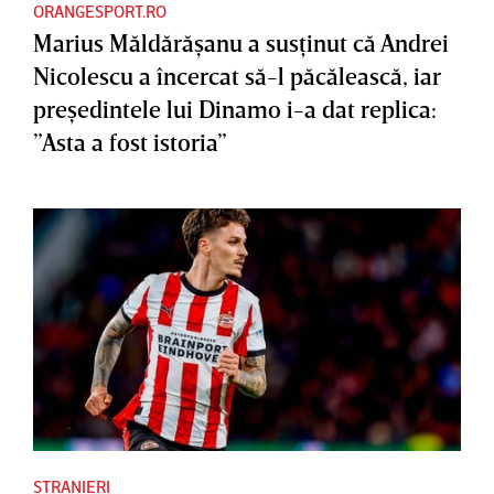
ORANGESPORT.RO
Marius Măldărăşanu a susţinut că Andrei
Nicolescu a încercat să-l păcălească, iar
preşedintele lui Dinamo i-a dat replica:
”Asta a fost istoria”
STRANIERI