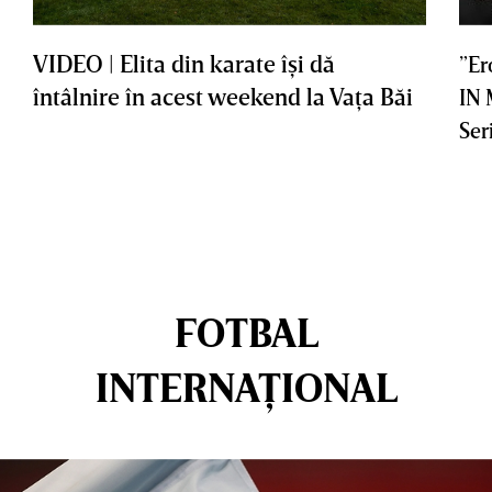
VIDEO | Elita din karate îşi dă
”Er
întâlnire în acest weekend la Vaţa Băi
IN
Ser
FOTBAL
INTERNAȚIONAL