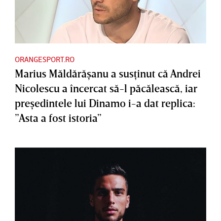
ORANGESPORT.RO
Marius Măldărăşanu a susţinut că Andrei
Nicolescu a încercat să-l păcălească, iar
preşedintele lui Dinamo i-a dat replica:
”Asta a fost istoria”