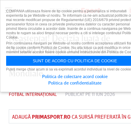
COMPANIA utilizeaza fisiere de tip cookie pentru a personaliza si imbunatati
experienta ta pe Website-ul nostru. Te informam ca ne-am actualizat politicile c
mai recente modificari propuse de Regulamentul (UE) 2016/679 privind protect
persoanelor fizice in ceea ce priveste prelucrarea datelor cu caracter personal 
privind libera circulatie a acestor date. Inainte de a continua navigarea pe Web
nostru te rugam sa aloci timpul necesar pentru a citi si intelege continutul Politi
Neaşteptat! Decizia luată de
Cookie.
Prin continuarea navigarii pe Website-ul nostru confirmi acceptarea utilizarii fis
Donald Trump cu doar câteva
de tip cookie conform Politicii de Cookie. Nu uita totusi ca poti modifica in orice
moment setarile acestor fisiere cookie urmand instructiunile din Politica de Coo
ore înainte de startul Cupei
SUNT DE ACORD CU POLITICA DE COOKIE
Puteti merge chiar acum si sa va exprimati acordul individual la nivel de cookie
Mondiale
Politica de colectare acord cookie
Politica de confidentialitate
FOTBAL INTERNAȚIONAL
PUBLICAT PE 11 IUN 2026
ADAUGĂ
PRIMASPORT.RO
CA SURSĂ PREFERATĂ ÎN 