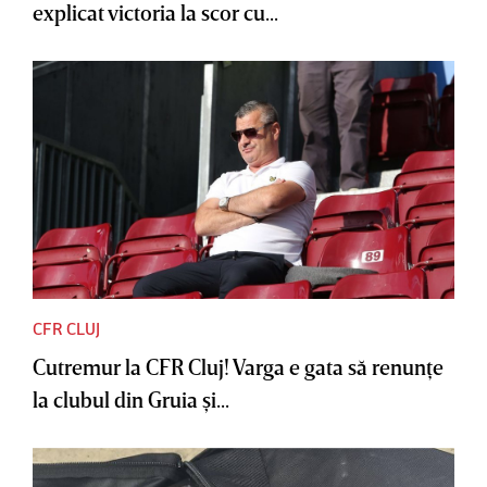
explicat victoria la scor cu...
CFR CLUJ
Cutremur la CFR Cluj! Varga e gata să renunţe
la clubul din Gruia şi...