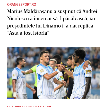
ORANGESPORT.RO
Marius Măldărăşanu a susţinut că Andrei
Nicolescu a încercat să-l păcălească, iar
preşedintele lui Dinamo i-a dat replica:
”Asta a fost istoria”