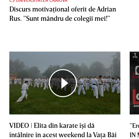
CS UNIVERSITATEA CRAIOVA
Discurs motivaţional oferit de Adrian
Rus. ”Sunt mândru de colegii mei!”
VIDEO | Elita din karate îşi dă
”Er
întâlnire în acest weekend la Vaţa Băi
IN