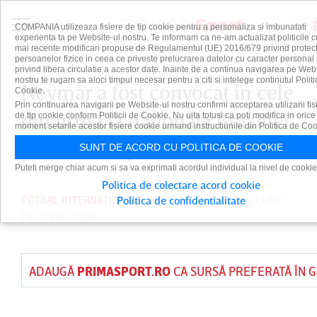
COMPANIA utilizeaza fisiere de tip cookie pentru a personaliza si imbunatati
experienta ta pe Website-ul nostru. Te informam ca ne-am actualizat politicile c
mai recente modificari propuse de Regulamentul (UE) 2016/679 privind protect
persoanelor fizice in ceea ce priveste prelucrarea datelor cu caracter personal 
privind libera circulatie a acestor date. Inainte de a continua navigarea pe Web
nostru te rugam sa aloci timpul necesar pentru a citi si intelege continutul Politi
Neymar a fost convocat în cele
Cookie.
Prin continuarea navigarii pe Website-ul nostru confirmi acceptarea utilizarii fis
din urmă la naţionala Braziliei
de tip cookie conform Politicii de Cookie. Nu uita totusi ca poti modifica in orice
moment setarile acestor fisiere cookie urmand instructiunile din Politica de Coo
pentru Campionatul Mondial
SUNT DE ACORD CU POLITICA DE COOKIE
Puteti merge chiar acum si sa va exprimati acordul individual la nivel de cookie
Politica de colectare acord cookie
FOTBAL INTERNAȚIONAL
PUBLICAT DE
DAIAN CUTU
Politica de confidentialitate
PE 19 MAI 2026
ADAUGĂ
PRIMASPORT.RO
CA SURSĂ PREFERATĂ ÎN 