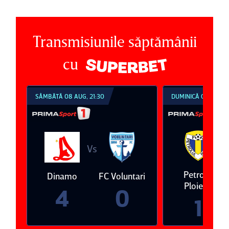
Transmisiunile săptămânii
cu
SÂMBĂTĂ 08 AUG, 21:30
DUMINICĂ 09 AUG, 1
V
Vs
eda
Petrolul
Dinamo
FC Voluntari
Ploieşti
4
0
1