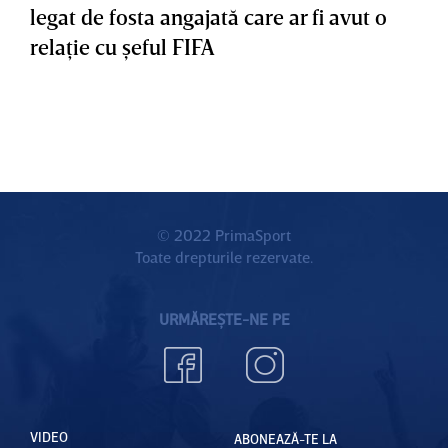
legat de fosta angajată care ar fi avut o
relaţie cu şeful FIFA
© 2022 PrimaSport
Toate drepturile rezervate.
URMĂREȘTE-NE PE
VIDEO
ABONEAZĂ-TE LA